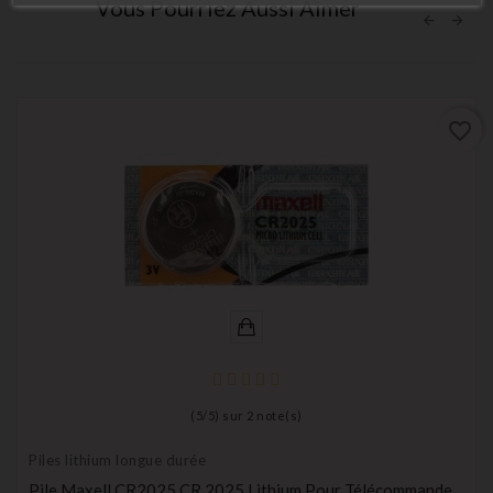
Vous Pourriez Aussi Aimer
favorite_border
(
5
/
5
) sur
2
note(s)
Piles lithium longue durée
Pile Maxell CR2025 CR 2025 Lithium Pour Télécommande,