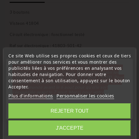
3 boutons
Visteon 41804
Circuit électronique : fonctionnel testé
Ref sur électronique : 41803-501-42
Ce site Web utilise ses propres cookies et ceux de tiers
Batterie type CR2025 fournie
pour améliorer nos services et vous montrer des
« Attention, notre société sera fermée pour congés du
publicités liées à vos préférences en analysant vos
Emission: HF 433 Mhz
10 aout au 1 septembre inclus. Pour cette raison les
habitudes de navigation. Pour donner votre
commandes sont traitées jusqu'au 7 aout
14H00. Pour
Etat : occasion
consentement à son utilisation, appuyez sur le bouton
le service réparation nous devons réceptionner votre
Accepter.
télécommande avant le 6 aout pour qu'elle soit
Pour la compatibilité : votre électronique défectueux ou HS
réexpédiée avant le 7 aout. Merci pour votre
Plus d'informations
Personnaliser les cookies
doit comporter la même référence.
compréhension»
Fermer
Pour la reprogrammation : svp vérifier avec votre serrurier,
REJETER TOUT
garagiste…
Information
J'ACCEPTE