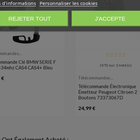
s d'informations
Personnaliser les cookies
REJETER TOUT
J'ACCEPTE
ommandes
eurs
ommande Clé BMW SERIE F
(
5
/
5
) sur
2
note(s)
34mhz CAS4 CAS4+ Bleu
Prix
 €
Télécommandes
Émetteurs
Télécommande Électronique
Émetteur Peugeot Citroen 2
Boutons 73373067D
Prix
24,99 €
t Ont Également Acheté :