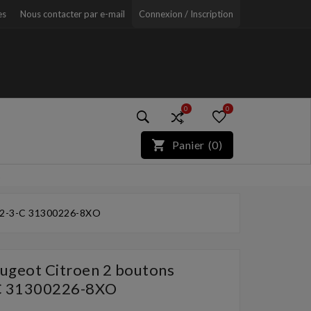
es
Nous contacter par e-mail
Connexion / Inscription
0
0
)*}
Panier
(
0
)
r
52-3-C 31300226-8XO
geot Citroen 2 boutons
C 31300226-8XO