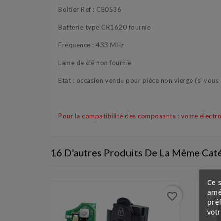
Boitier Ref : CE0536
Batterie type CR1620 fournie
Fréquence : 433 MHz
Lame de clé non fournie
Etat : occasion vendu pour pièce non vierge (si vou
Pour la compatibilité des composants : votre élect
16 D'autres Produits De La Même Caté
Ce s
amé
favorite_border
favorite_border
pré
vot