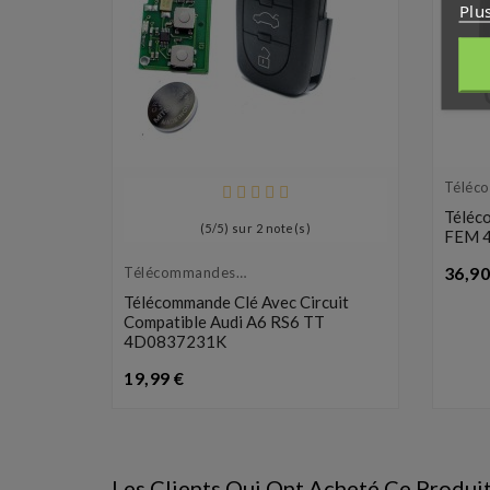
Plu
Téléc
Émett
Téléc
(
5
/
5
) sur
2
note(s)
FEM 4
36,90
Télécommandes
Émetteurs
e
Télécommande Clé Avec Circuit
ons TRW
Compatible Audi A6 RS6 TT
4D0837231K
Prix
19,99 €
Les Clients Qui Ont Acheté Ce Produi