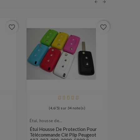
favorite_border
favorite_border
(
4,6
/
5
) sur
34
note(s)
Étui, housse de
Peugeot
protection de clés
Étui Housse De Protection Pour
Boitier 
Télécommande Clé Plip Peugeot
207, 307