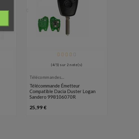
Télécom
Émetteur
Télécomm
(
4
/
5
) sur
2
note(s)
Émetteu
CEL152
Télécommandes
P
Émetteurs
19,99 €
Télécommande Émetteur
Compatible Dacia Duster Logan
Sandero 998106070R
Prix
25,99 €