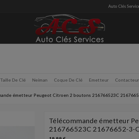
Auto Clés Servic
Taille De Clé
Neiman
Coque De Clé
Emetteur
Contacteu
ande émetteur Peugeot Citroen 2 boutons 216766523C 216766
Télécommande émetteur Peu
216766523C 21676652-3-
19,99 €