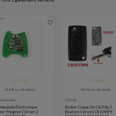
TE !
favorite_border
(
3,3
/
5
) sur
13
note(s)
(
4,6
/
5
) sur
14
note(s)
ommandes
Citroën
eurs
ommande Électronique
Boitier Coque De Clé Plip 2
eur Peugeot Citroen 2
Boutons Citroen C8 JUMPY