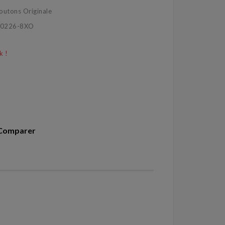
utons Originale
300226-8XO
k !
Comparer