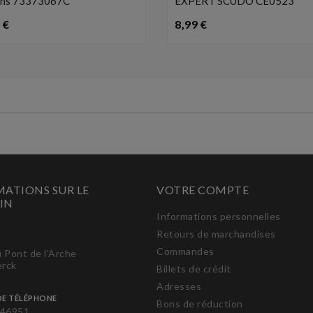
ns 73373067C
EXPERT SCUDO CE0523
Prix
Prix
 €
8,99 €
ATIONS SUR LE
VOTRE COMPTE
IN
Informations personnelles
Retours de marchandises
Commandes
u Pont de l'Arche
erck
Billets de crédit
Adresses
E TÉLÉPHONE
Bons de réduction
46951