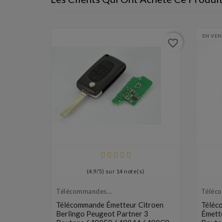
EN VEN
favorite_border
favorite_border
(
4,9
/
5
) sur
14
note(s)
Télécommandes
Téléc
Émetteurs
Émett
ur
Télécommande Émetteur Citroen
Téléc
 Boutons
Berlingo Peugeot Partner 3
Émett