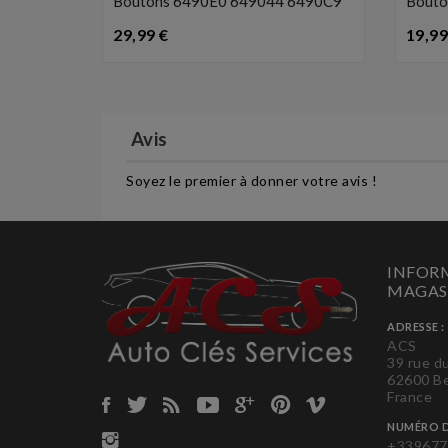
0X3
Boutons 6490E0 649044 6490C9
Bouto
Prix
29,99 €
19,99
Avis
Soyez le premier à donner votre avis !
INFORM
MAGAS
ADRESSE :
ACS
39 rue d
62600 B
France
NUMÉRO D
+339677