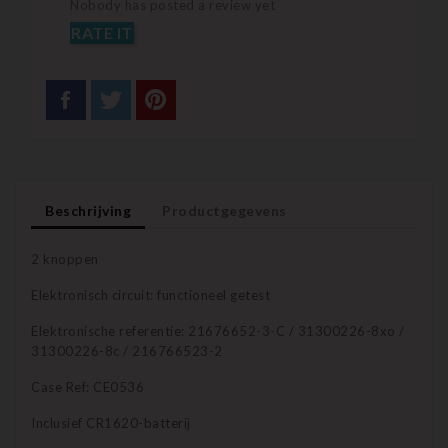
Nobody has posted a review yet
RATE IT
Beschrijving
Productgegevens
2 knoppen
Elektronisch circuit: functioneel getest
Elektronische referentie: 21676652-3-C / 31300226-8xo /
31300226-8c / 216766523-2
Case Ref: CE0536
Inclusief CR1620-batterij