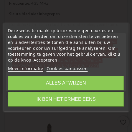
Frequentie: 433 MHz
Sleutelblad niet inbegrepen
Conditie: Gebruikt, verkocht voor onderdelen, geen blanco
Deze website maakt gebruik van eigen cookies en
model (
neem contact met ons op
als u een blanco model
cookies van derden om onze diensten te verbeteren
wilt)
« Attention, notre société sera fermée pour congés du
en u advertenties te tonen die aansluiten bij uw
10 aout au 1 septembre inclus. Pour cette raison les
voorkeuren door uw surfgedrag te analyseren. Om
commandes sont traitées jusqu'au 7 aout
14H00. Pour
toestemming te geven voor het gebruik ervan, klikt u
le service réparation nous devons réceptionner votre
Voor componentcompatibiliteit: uw defecte of kapotte
op de knop 'Accepteren'.
télécommande avant le 6 aout pour qu'elle soit
elektronica moet hetzelfde onderdeelnummer hebben.
réexpédiée avant le 7 aout. Merci pour votre
Meer informatie
Cookies aanpassen
compréhension»
Sluit
ALLES AFWIJZEN
16 Andere Producten In Dezelfde
Categorie:
Information
IK BEN HET ERMEE EENS
favorite_border