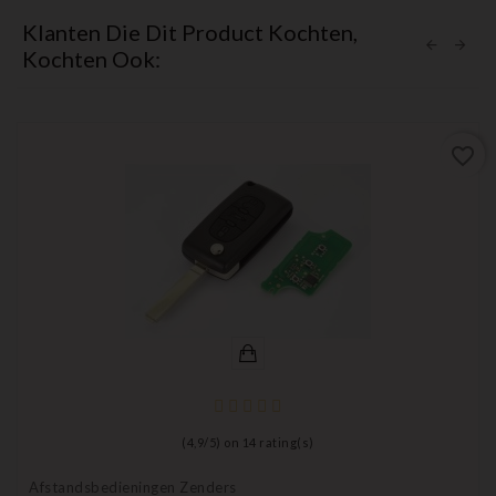
Klanten Die Dit Product Kochten,
Kochten Ook:
favorite_border
(
4,9
/
5
) on
14
rating(s)
Afstandsbedieningen Zenders