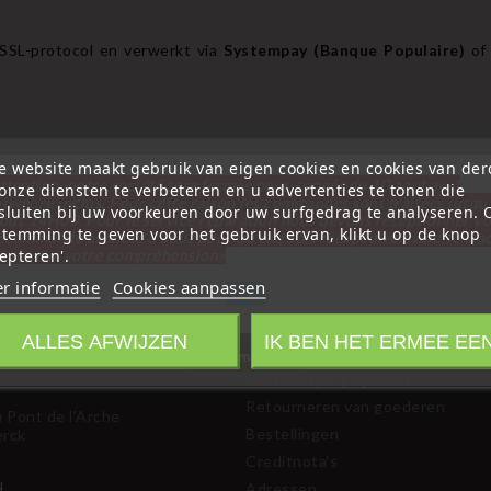
SSL-protocol en verwerkt via
Systempay (Banque Populaire)
o
e website maakt gebruik van eigen cookies en cookies van de
ttention, notre société sera fermée pour congés du 10 aout au 1
onze diensten te verbeteren en u advertenties te tonen die
tembre inclus. Pour cette raison les commandes sont traitées jusqu
sluiten bij uw voorkeuren door uw surfgedrag te analyseren.
out
14H00. Pour le service réparation nous devons réceptionner vo
stemming te geven voor het gebruik ervan, klikt u op de knop
écommande avant le 6 aout pour qu'elle soit réexpédiée avant le 7 a
epteren'.
rci pour votre compréhension»
r informatie
Cookies aanpassen
Sluit
LINFORMATIE
UW ACCOUNT
ALLES AFWIJZEN
IK BEN HET ERMEE EE
Information
Persoonlijke gegevens
Retourneren van goederen
u Pont de l'Arche
Bestellingen
erck
Creditnota's
N
Adressen