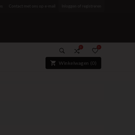
es
Contact met ons op e-mail
Inloggen of registreren
0
0
)*}
Winkelwagen
(
0
)