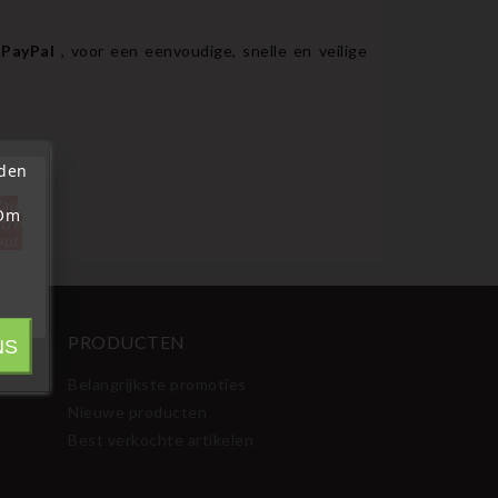
f
PayPal
, voor een eenvoudige, snelle en veilige
rden
'au
 Om
tre
out.
PRODUCTEN
NS
Belangrijkste promoties
Nieuwe producten
Best verkochte artikelen