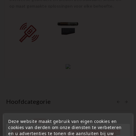
op maat gemaakte oplossingen voor elke behoefte.
Hoofdcategorie
Deze website maakt gebruik van eigen cookies en
cookies van derden om onze diensten te verbeteren
« Attention, notre société sera fermée pour congés du
en u advertenties te tonen die aansluiten bij uw