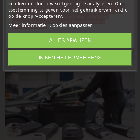
10 aout au 1 septembre inclus. Pour cette raison les
voorkeuren door uw surfgedrag te analyseren. Om
commandes sont traitées jusqu'au 7 aout
14H00. Pour
toestemming te geven voor het gebruik ervan, klikt u
le service réparation nous devons réceptionner votre
op de knop 'Accepteren'.
télécommande avant le 6 aout pour qu'elle soit
réexpédiée avant le 7 aout. Merci pour votre
Meer informatie
Cookies aanpassen
compréhension»
Sluit
ALLES AFWIJZEN
Information
IK BEN HET ERMEE EENS