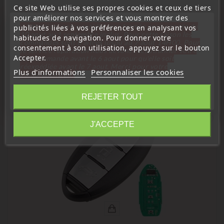
Ce site Web utilise ses propres cookies et ceux de tiers
Pour la compatibilité : votre électronique défectueux ou HS
pour améliorer nos services et vous montrer des
doit comporter la même référence.
« Attention, notre société sera fermée pour congés du
publicités liées à vos préférences en analysant vos
10 aout au 1 septembre inclus. Pour cette raison les
habitudes de navigation. Pour donner votre
commandes sont traitées jusqu'au 7 aout
14H00. Pour
consentement à son utilisation, appuyez sur le bouton
le service réparation nous devons réceptionner votre
Accepter.
télécommande avant le 6 aout pour qu'elle soit
16 D'autres Produits De La Même
réexpédiée avant le 7 aout. Merci pour votre
Plus d'informations
Personnaliser les cookies
Catégorie :
compréhension»
Fermer
REJETER TOUT
favorite_border
Information
J'ACCEPTE