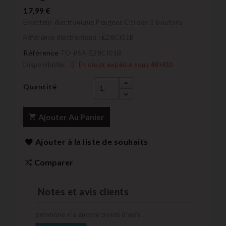
17,99 €
Emetteur électronique Peugeot Citroen 3 boutons
Référence électronique : E28CI01B
Référence
TO-PSA-E28CI01B
Disponibilité:
En stock expédié sous 48H00
Quantité
Ajouter Au Panier
Ajouter à la liste de souhaits
Comparer
Notes et avis clients
personne n'a encore posté d'avis