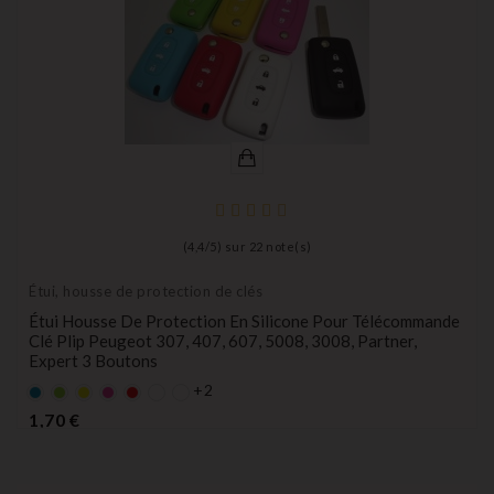
(
4,4
/
5
) sur
22
note(s)
Étui, housse de protection de clés
Étui Housse De Protection En Silicone Pour Télécommande
Clé Plip Peugeot 307, 407, 607, 5008, 3008, Partner,
Expert 3 Boutons
+2
Bleu
Vert
Jaune
rose
rouge
Prix
1,70 €