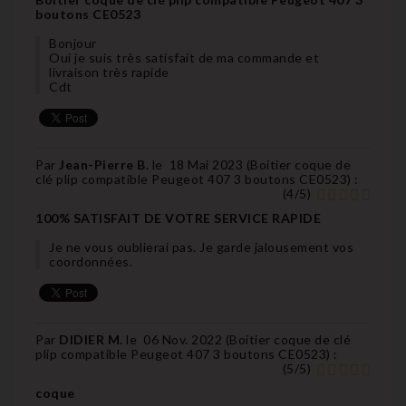
boutons CE0523
Bonjour
Oui je suis très satisfait de ma commande et
livraison très rapide
Cdt
Par
Jean-Pierre B.
le
18 Mai 2023 (
Boitier coque de
clé plip compatible Peugeot 407 3 boutons CE0523
) :
(
4
/
5
)
100% SATISFAIT DE VOTRE SERVICE RAPIDE
Je ne vous oublierai pas. Je garde jalousement vos
coordonnées.
Par
DIDIER M.
le
06 Nov. 2022 (
Boitier coque de clé
plip compatible Peugeot 407 3 boutons CE0523
) :
(
5
/
5
)
coque