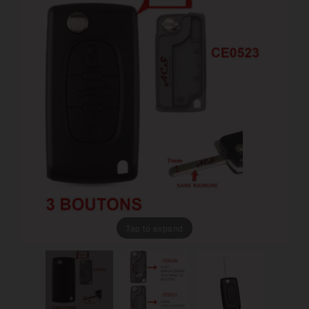
Tap to expand