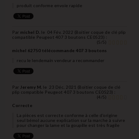
produit conforme envoie rapide
Par
michel D.
le
04 Fév. 2022 (
Boitier coque de clé plip
compatible Peugeot 407 3 boutons CE0523
) :
(
5
/
5
)
michel 62750 télécommande 407 3 boutons
recu le lendemain vendeur a recommander
Par
Jeremy M.
le
23 Déc. 2021 (
Boitier coque de clé
plip compatible Peugeot 407 3 boutons CE0523
) :
(
4
/
5
)
Correcte
La pièces est correcte conforme à celle d'origine
seul bémol aucune explication sur la marche à suivre
pour changer la lame et la goupille est très fragile