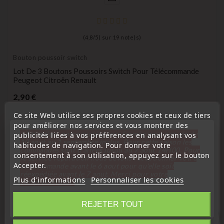
(
4,8
/
5
) sur
19
note(s)
Bouton poussoir switch
Lot De 3 Boutons Poussoirs Switch Pour Télécommande
Peugeot Citroën Renault
Prix
2,90 €
Ce site Web utilise ses propres cookies et ceux de tiers
pour améliorer nos services et vous montrer des
« Attention, notre société sera fermée pour congés du
publicités liées à vos préférences en analysant vos
10 aout au 1 septembre inclus. Pour cette raison les
habitudes de navigation. Pour donner votre
commandes sont traitées jusqu'au 7 aout
14H00. Pour
consentement à son utilisation, appuyez sur le bouton
le service réparation nous devons réceptionner votre
16 D'autres Produits De La Même
Accepter.
télécommande avant le 6 aout pour qu'elle soit
Catégorie :
réexpédiée avant le 7 aout. Merci pour votre
Plus d'informations
Personnaliser les cookies
compréhension»
Fermer
REJETER TOUT
EN VENTE !
favorite_border