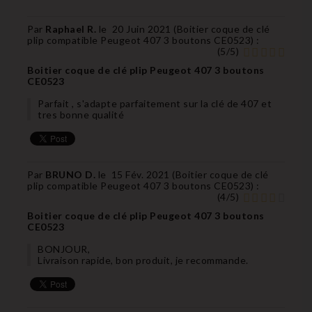
Par
Raphael R.
le
20 Juin 2021 (
Boitier coque de clé
plip compatible Peugeot 407 3 boutons CE0523
) :
(
5
/
5
)
Boitier coque de clé plip Peugeot 407 3 boutons
CE0523
Parfait , s'adapte parfaitement sur la clé de 407 et
tres bonne qualité
Par
BRUNO D.
le
15 Fév. 2021 (
Boitier coque de clé
plip compatible Peugeot 407 3 boutons CE0523
) :
(
4
/
5
)
Boitier coque de clé plip Peugeot 407 3 boutons
CE0523
BONJOUR,
Livraison rapide, bon produit, je recommande.