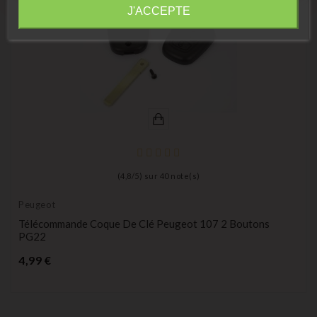
Information
J'ACCEPTE
(
4,8
/
5
) sur
40
note(s)
Peugeot
Télécommande Coque De Clé Peugeot 107 2 Boutons
PG22
Prix
4,99 €