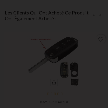
Les Clients Qui Ont Acheté Ce Produit
Ont Également Acheté :
favorite_border
(
4,5
/
5
) sur
29
note(s)