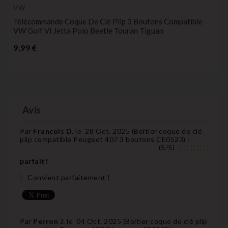
VW
Télécommande Coque De Clé Plip 3 Boutons Compatible
VW Golf VI Jetta Polo Beetle Touran Tiguan
Prix
9,99 €
Avis
Par
Francois D.
le
28 Oct. 2025 (
Boitier coque de clé
plip compatible Peugeot 407 3 boutons CE0523
) :
(
5
/
5
)
parfait!
Convient parfaitement !
Par
Perron J.
le
04 Oct. 2025 (
Boitier coque de clé plip