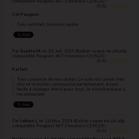
compatible Peugeot 407 3 boutons CE0523
) :
(
5
/
5
)
Clé Peugeot
Très satisfait, livraison rapide
Par
Sophie M.
le
22 Juil. 2025 (
Boitier coque de clé plip
compatible Peugeot 407 3 boutons CE0523
) :
(
5
/
5
)
Parfait
Très contente de mon achat. Le colis est arrivé très
vite et le boitier correspond parfaitement. Assez
facile à changer. Merci pour tout. Je n'hésiterai pas à
recommander
Par
fabien L.
le
10 Nov. 2024 (
Boitier coque de clé plip
compatible Peugeot 407 3 boutons CE0523
) :
(
5
/
5
)
Boitier coque de clé plip compatible Peugeot 407 3