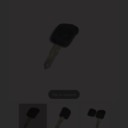
Tap to expand