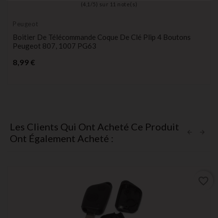
(
4,1
/
5
) sur
11
note(s)
Peugeot
Boitier De Télécommande Coque De Clé Plip 4 Boutons
Peugeot 807, 1007 PG63
Prix
8,99 €
Les Clients Qui Ont Acheté Ce Produit
Ont Également Acheté :
favorite_border