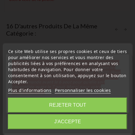
16 D'autres Produits De La Même
Catégorie :
Ce site Web utilise ses propres cookies et ceux de tiers
pour améliorer nos services et vous montrer des
favorite_border
« Attention, notre société sera fermée pour congés du
publicités liées à vos préférences en analysant vos
10 aout au 1 septembre inclus. Pour cette raison les
habitudes de navigation. Pour donner votre
commandes sont traitées jusqu'au 7 aout
14H00. Pour
consentement à son utilisation, appuyez sur le bouton
le service réparation nous devons réceptionner votre
Accepter.
télécommande avant le 6 aout pour qu'elle soit
réexpédiée avant le 7 aout. Merci pour votre
Plus d'informations
Personnaliser les cookies
compréhension»
Fermer
REJETER TOUT
Information
J'ACCEPTE