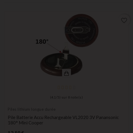
favorite_border
(
4,1
/
5
) sur
8
note(s)
Piles lithium longue durée
Pile Batterie Accu Rechargeable VL2020 3V Panansonic
180° Mini Cooper
Prix
12,50 €