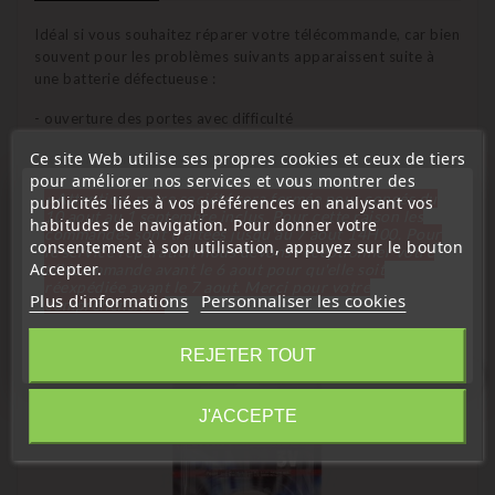
Idéal si vous souhaitez réparer votre télécommande, car bien
souvent pour les problèmes suivants apparaissent suite à
une batterie défectueuse :
- ouverture des portes avec difficulté
Ce site Web utilise ses propres cookies et ceux de tiers
- les portes ne s'ouvrent plus a distance
pour améliorer nos services et vous montrer des
« Attention, notre société sera fermée pour congés du
publicités liées à vos préférences en analysant vos
10 aout au 1 septembre inclus. Pour cette raison les
habitudes de navigation. Pour donner votre
commandes sont traitées jusqu'au 7 aout
14H00. Pour
consentement à son utilisation, appuyez sur le bouton
le service réparation nous devons réceptionner votre
16 D'autres Produits De La Même
Accepter.
télécommande avant le 6 aout pour qu'elle soit
Catégorie :
réexpédiée avant le 7 aout. Merci pour votre
Plus d'informations
Personnaliser les cookies
compréhension»
Fermer
REJETER TOUT
favorite_border
Information
J'ACCEPTE