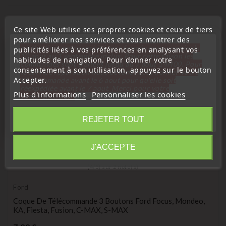
Ce site Web utilise ses propres cookies et ceux de tiers
favorite_border
pour améliorer nos services et vous montrer des
« Attention, notre société sera fermée pour congés du
publicités liées à vos préférences en analysant vos
10 aout au 1 septembre inclus. Pour cette raison les
habitudes de navigation. Pour donner votre
commandes sont traitées jusqu'au 7 aout
14H00. Pour
consentement à son utilisation, appuyez sur le bouton
le service réparation nous devons réceptionner votre
Accepter.
télécommande avant le 6 aout pour qu'elle soit
réexpédiée avant le 7 aout. Merci pour votre
Plus d'informations
Personnaliser les cookies
compréhension»
Fermer
REJETER TOUT
Information
J'ACCEPTE
(
4
/
5
) sur
2
note(s)
Ford
Coque De Télécommande 3 Boutons Ford Focus, Mondeo,
KA, Fiesta, Fusion, C-MAX, S-MAX
Prix