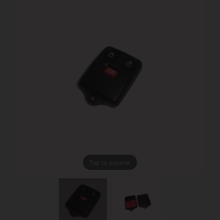
Tap to expand