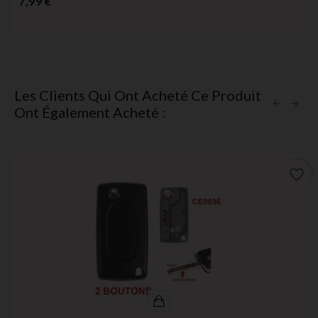
7,99 €
Les Clients Qui Ont Acheté Ce Produit
Ont Également Acheté :
favorite_border