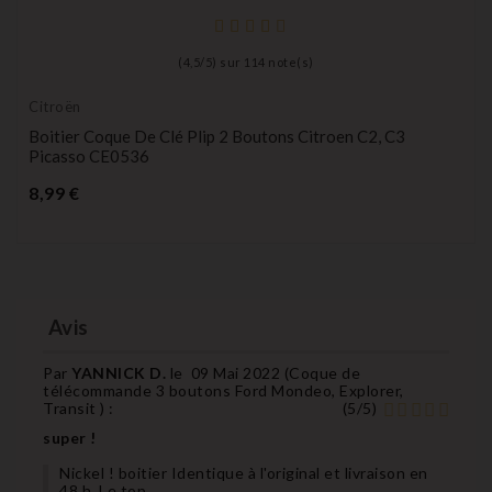
(
4,5
/
5
) sur
114
note(s)
Citroën
Boitier Coque De Clé Plip 2 Boutons Citroen C2, C3
Picasso CE0536
Prix
8,99 €
Avis
Par
YANNICK D.
le
09 Mai 2022 (
Coque de
télécommande 3 boutons Ford Mondeo, Explorer,
Transit
) :
(
5
/
5
)
super !
Nickel ! boitier Identique à l'original et livraison en
48 h. Le top