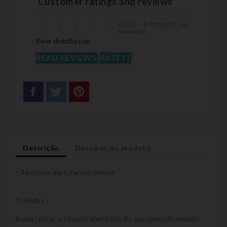
Customer ratings and reviews
(
5
/
5
)
-
6
rating(s) -
6
review(s)
View distribution
READ REVIEWS
RATE IT
Descrição
Detalhes do produto
- 3 botões: abrir/fechar/alarme
Trabalho :
Basta retirar o circuito eletrônico do seu controle remoto