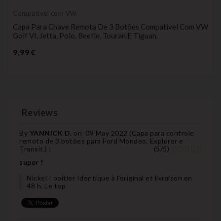
Compatível com VW
Capa Para Chave Remota De 3 Botões Compatível Com VW
Golf VI, Jetta, Polo, Beetle, Touran E Tiguan.
Preço
9,99 €
Reviews
By
YANNICK D.
on
09 May 2022 (
Capa para controle
remoto de 3 botões para Ford Mondeo, Explorer e
Transit.
) :
(
5
/
5
)
super !
Nickel ! boitier Identique à l'original et livraison en
48 h. Le top