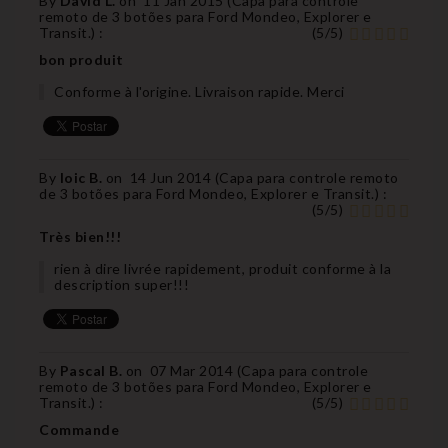
By
David L.
on
11 Jan 2015 (
Capa para controle
remoto de 3 botões para Ford Mondeo, Explorer e
Transit.
) :
(
5
/
5
)
bon produit
Conforme à l'origine. Livraison rapide. Merci
By
loic B.
on
14 Jun 2014 (
Capa para controle remoto
de 3 botões para Ford Mondeo, Explorer e Transit.
) :
(
5
/
5
)
Très bien!!!
rien à dire livrée rapidement, produit conforme à la
description super!!!
By
Pascal B.
on
07 Mar 2014 (
Capa para controle
remoto de 3 botões para Ford Mondeo, Explorer e
Transit.
) :
(
5
/
5
)
Commande