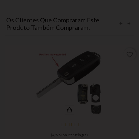
Os Clientes Que Compraram Este
Produto Também Compraram:
favorite_border
(
4,5
/
5
) on
29
rating(s)