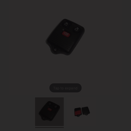
Tap to expand