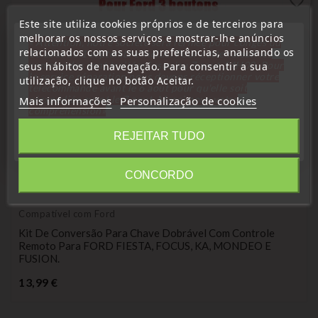
favorite_border
Este site utiliza cookies próprios e de terceiros para
melhorar os nossos serviços e mostrar-lhe anúncios
« Attention, notre société sera fermée pour congés du
relacionados com as suas preferências, analisando os
10 aout au 1 septembre inclus. Pour cette raison les
commandes sont traitées jusqu'au 7 aout
14H00. Pour
seus hábitos de navegação. Para consentir a sua
le service réparation nous devons réceptionner votre
utilização, clique no botão Aceitar.
télécommande avant le 6 aout pour qu'elle soit
réexpédiée avant le 7 aout. Merci pour votre
Mais informações
Personalização de cookies
compréhension»
Fechar
REJEITAR TUDO
CONCORDO
Information
(
3,5
/
5
) on
2
rating(s)
Compatível com Ford
Kit De Conversão Para Chave Dobrável Com Controle
Remoto Para FORD FIESTA, FOCUS, KA, MONDEO E
FUSION.
Preço
13,99 €