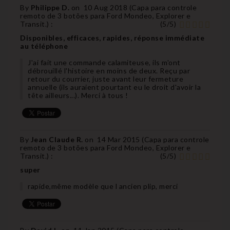
By
Philippe D.
on
10 Aug 2018 (
Capa para controle
remoto de 3 botões para Ford Mondeo, Explorer e
Transit.
) :
(
5
/
5
)
Disponibles, efficaces, rapides, réponse immédiate
au téléphone
J'ai fait une commande calamiteuse, ils m'ont
débrouillé l'histoire en moins de deux. Reçu par
retour du courrier, juste avant leur fermeture
annuelle (ils auraient pourtant eu le droit d'avoir la
tête ailleurs...). Merci à tous !
By
Jean Claude R.
on
14 Mar 2015 (
Capa para controle
remoto de 3 botões para Ford Mondeo, Explorer e
Transit.
) :
(
5
/
5
)
super
rapide,même modèle que l ancien plip, merci