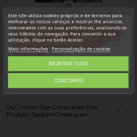
Este site utiliza cookies próprios e de terceiros para
Serviço de poda
melhorar os nossos serviços e mostrar-lhe anúncios
« Attention, notre société sera fermée pour congés du
Serviço De Cópia De Chaves, Lâmina De Chave Quebrada
relacionados com as suas preferências, analisando os
10 aout au 1 septembre inclus. Pour cette raison les
Para Carro E Motocicleta.
commandes sont traitées jusqu'au 7 aout
14H00. Pour
seus hábitos de navegação. Para consentir a sua
le service réparation nous devons réceptionner votre
utilização, clique no botão Aceitar.
télécommande avant le 6 aout pour qu'elle soit
réexpédiée avant le 7 aout. Merci pour votre
Mais informações
Personalização de cookies
compréhension»
Fechar
REJEITAR TUDO
CONCORDO
Information
Os Clientes Que Compraram Este
Produto Também Compraram: