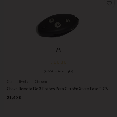
favorite_border
(
4,8
/
5
) on
4
rating(s)
Compatível com Citroën
Chave Remota De 3 Botões Para Citroën Xsara Fase 2, C5
Preço
21,60 €