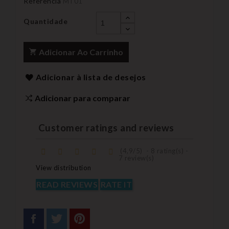
Referência
MT01
Quantidade
Adicionar Ao Carrinho
Adicionar à lista de desejos
Adicionar para comparar
Customer ratings and reviews
(
4,9
/
5
)
-
8
rating(s) -
7
review(s)
View distribution
READ REVIEWS
RATE IT