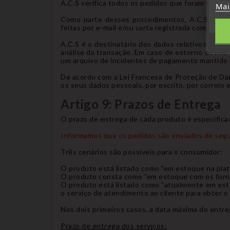
A.C.S verifica todos os pedidos que foram validad
Mai
Como parte desses procedimentos, A.C.S A empr
feitas por e-mail e/ou carta registrada com aviso
A.C.S é o destinatário dos dados relativos ao p
análise da transação. Em caso de estorno devido
um arquivo de incidentes de pagamento mantido p
De acordo com a Lei Francesa de Proteção de Dado
os seus dados pessoais, por escrito, por correio
Artigo 9: Prazos de Entrega
O prazo de entrega de cada produto é especificad
Informamos que os pedidos são enviados de segun
Três cenários são possíveis para o consumidor:
O produto está listado como "em estoque na plata
O produto consta como "em estoque com os fornec
O produto está listado como "atualmente em est
o serviço de atendimento ao cliente para obter o
Nos dois primeiros casos, a data máxima de entr
Prazo de entrega dos serviços: