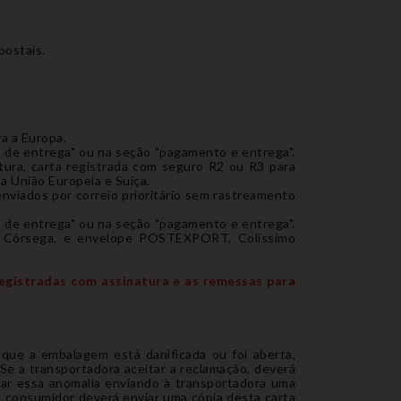
postais.
ra a Europa.
o de entrega" ou na seção "pagamento e entrega".
tura, carta registrada com seguro R2 ou R3 para
 União Europeia e Suíça.
nviados por correio prioritário sem rastreamento
o de entrega" ou na seção "pagamento e entrega".
l e Córsega, e envelope POSTEXPORT, Colissimo
egistradas com assinatura e as remessas para
que a embalagem está danificada ou foi aberta,
Se a transportadora aceitar a reclamação, deverá
ar essa anomalia enviando à transportadora uma
O consumidor deverá enviar uma cópia desta carta