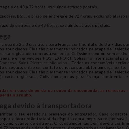
trega é de 48 a 72 horas, excluindo atrasos postais.
adores, BSI... o prazo de entrega é de 72 horas, excluindo atrasos 
prazo de entrega é de 48 horas, excluindo atrasos postais.
rega
trega de 2 a 3 dias úteis para França continental e de 3 a 7 dias pa
os anunciados. Eles são claramente indicados na etapa de "seleçã
: carta registrada com rastreamento, Colissimo com ou sem assina
rsega, e em envelopes POSTEXPORT, Colissimo Internacional para a
Francesa, Saint-Pierre-et-Miquelon...
Todos os consumíveis serão e
to e seguro, entre em contato conosco para obter um orçamento.
os anunciados. Eles são claramente indicados na etapa de "seleçã
e): carta registrada, Colissimo apenas para França continenta
adas em caso de perda ou roubo da encomenda; as remessas r
perda ou roubo.
rega devido à transportadora
ificar o seu estado na presença do entregador. Caso constate 
sportadora então tratará da disputa com a empresa responsável. 
 do comprovante de entrega. O consumidor também deverá confirm
é 72 horas após a data da entrega, descrevendo as reclamações. 