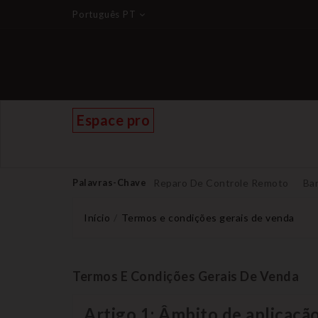
Português PT
Espace pro
Palavras-Chave
Reparo De Controle Remoto
Bar
Início
Termos e condições gerais de venda
Termos E Condições Gerais De Venda
Artigo 1: Âmbito de aplicaçã