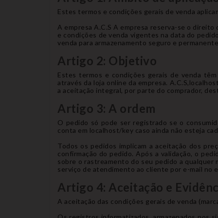
Estes termos e condições gerais de venda aplica
A empresa A.C.S A empresa reserva-se o direito 
e condições de venda vigentes na data do pedido
venda para armazenamento seguro e permanente, 
Artigo 2: Objetivo
Estes termos e condições gerais de venda têm c
através da loja online da empresa. A.C.S,localho
a aceitação integral, por parte do comprador, de
Artigo 3: A ordem
O pedido só pode ser registrado se o consumido
conta em localhost/key caso ainda não esteja cad
Todos os pedidos implicam a aceitação dos preç
confirmação do pedido. Após a validação, o pe
sobre o rastreamento do seu pedido a qualquer 
serviço de atendimento ao cliente por e-mail no
Artigo 4: Aceitação e Evidênc
A aceitação das condições gerais de venda (marca
Os registros informatizados, armazenados nos s