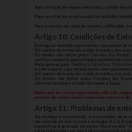
Para serviços de reparo eletrônico, o prazo de en
Para serviços de programação em módulos imobiliz
Para o serviço de cópia de chaves codificadas, o 
Artigo 10: Condições de Ent
Entrega ao domicílio por correio, com prazos de en
Os custos de envio não estão incluídos nos preç
Os envios são feitos pelos Correios (La Poste)
serviços somente para a França continental e Có
Nota apenas para Tom
Nova Caledônia, Polinésia 
e sem seguro; caso deseje envio com rastreamen
Os custos de envio não estão incluídos nos preç
Os envios são feitos pelos Correios (La Post
Internacional para a União Europeia e Suíça.
Note que as cartas rastreadas não são segur
pontos de coleta serão seguradas em caso de 
Artigo 11: Problemas de ent
Ao receber a encomenda, o consumidor deve ver
recomenda-se que recuse a entrega. A.C.S A tran
especificar a anomalia na seção "observações"
carta registrada com aviso de recebimento em at