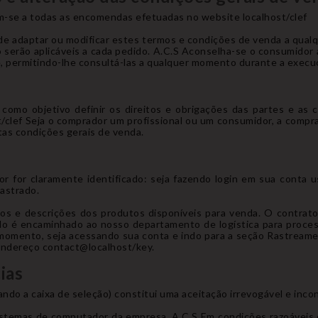
m-se a todas as encomendas efetuadas no website localhost/clef
de adaptar ou modificar estes termos e condições de venda a qua
 serão aplicáveis a cada pedido. A.C.S Aconselha-se o consumidor a
permitindo-lhe consultá-las a qualquer momento durante a execuç
omo objetivo definir os direitos e obrigações das partes e as 
st/clef Seja o comprador um profissional ou um consumidor, a compr
stas condições gerais de venda.
r for claramente identificado: seja fazendo login em sua conta 
astrado.
os e descrições dos produtos disponíveis para venda. O contrato 
dido é encaminhado ao nosso departamento de logística para proc
momento, seja acessando sua conta e indo para a seção Rastream
 endereço contact@localhost/key.
ias
ndo a caixa de seleção) constitui uma aceitação irrevogável e inco
istemas de computador da empresa. A.C.S Em condições razoáveis