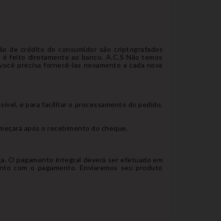
o de crédito do consumidor são criptografados
o é feito diretamente ao banco. A.C.S Não temos
você precisa fornecê-las novamente a cada nova
vel, e para facilitar o processamento do pedido,
meçará após o recebimento do cheque.
nta. O pagamento integral deverá ser efetuado em
junto com o pagamento. Enviaremos seu produto