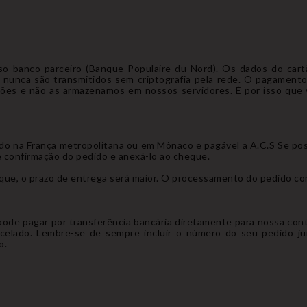
o banco parceiro (Banque Populaire du Nord). Os dados do cartã
 nunca são transmitidos sem criptografia pela rede. O pagament
es e não as armazenamos em nossos servidores. É por isso que 
do na França metropolitana ou em Mônaco e pagável a A.C.S Se possí
e confirmação do pedido e anexá-lo ao cheque.
ue, o prazo de entrega será maior. O processamento do pedido co
ê pode pagar por transferência bancária diretamente para nossa co
cancelado. Lembre-se de sempre incluir o número do seu pedido 
o.