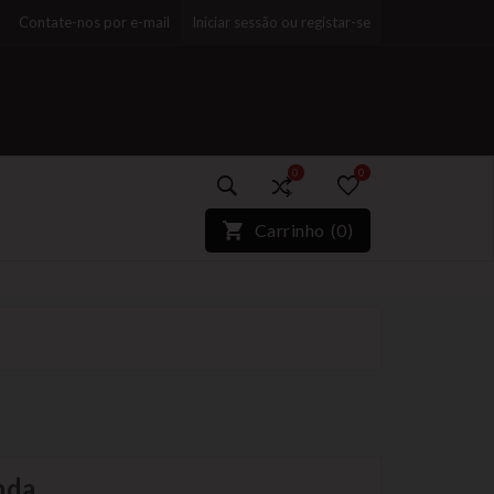
Contate-nos por e-mail
Iniciar sessão ou registar-se
0
0
)*}
Carrinho
(
0
)
nda