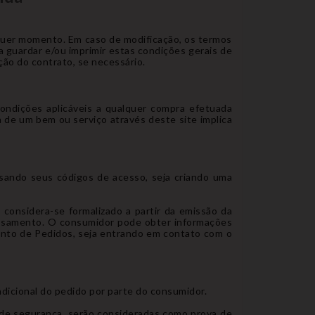
lquer momento. Em caso de modificação, os termos
 guardar e/ou imprimir estas condições gerais de
ão do contrato, se necessário.
condições aplicáveis a qualquer compra efetuada
a de um bem ou serviço através deste site implica
usando seus códigos de acesso, seja criando uma
considera-se formalizado a partir da emissão da
essamento. O consumidor pode obter informações
ento de Pedidos, seja entrando em contato com o
ndicional do pedido por parte do consumidor.
 de segurança, serão consideradas como prova de