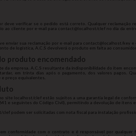
deve verificar se o pedido está correto. Qualquer reclamação re
o ao cliente por e-mail para contact@localhost/clef no dia da entre
ve enviar sua reclamação por e-mail para contact@localhost/key e
nto de logística, A.C.S devolverá o produto em falta ao consumidor
e do produto encomendado
e da empresa. A.C.S resultante da indisponibilidade do item enco
 tardar, em trinta dias após o pagamento, dos valores pagos. Qu
e e preço equivalentes.
duto
o site localhost/clef estão sujeitos a uma garantia legal de confo
1641 e seguintes do Código Civil), permitindo a devolução de itens 
clef podem ser solicitadas com nota fiscal para instalação profissi
 em conformidade com o contrato e é responsável por qualquer 