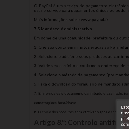
O PayPal é um serviço de pagamento eletrônico
usar o serviço para pagamentos únicos ou podem 
Mais informações sobre www.paypal.fr
7.5 Mandato Administrativo
Em nome de uma comunidade, prefeitura ou outro 
1. Crie sua conta em minutos graças ao
Formulári
2. Selecione e adicione seus produtos ao carrinh
3. Valide seu carrinho e confirme o endereço de 
4. Selecione o método de pagamento "por mandato
5. Faça o download do formulário de mandato admin
7. Envie-nos este documento carimbado e assinado, j
contato@localhost/chave
Este
« A
8. O envio dos produtos será efetivado após o recebime
nos
sep
7 a
pre
Artigo 8.º: Controlo antifrau
tél
cons
Me