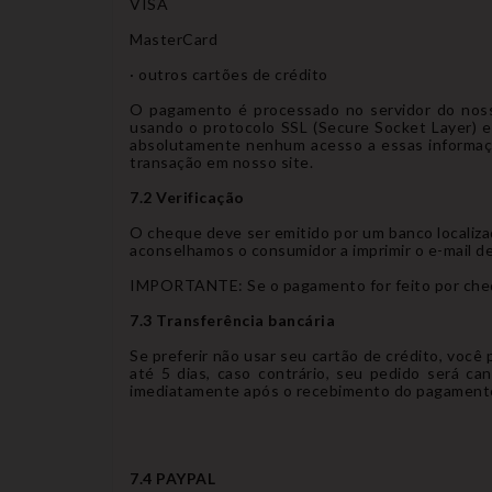
VISA
MasterCard
· outros cartões de crédito
O pagamento é processado no servidor do noss
usando o protocolo SSL (Secure Socket Layer) e
absolutamente nenhum acesso a essas informaçõ
transação em nosso site.
7.2 Verificação
O cheque deve ser emitido por um banco localiza
aconselhamos o consumidor a imprimir o e-mail d
IMPORTANTE: Se o pagamento for feito por cheq
7.3 Transferência bancária
Se preferir não usar seu cartão de crédito, voc
até 5 dias, caso contrário, seu pedido será 
imediatamente após o recebimento do pagament
7.4 PAYPAL