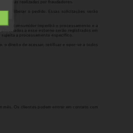
 abusivas realizadas por fraudadores.
ara liberar o pedido. Essas solicitações serão
parte do consumidor impedirá o processamento e a
r associados a esse estorno serão registrados em
 sujeita a processamento específico.
o direito de acessar, retificar e opor-se a todos
um mês. Os clientes podem entrar em contato com