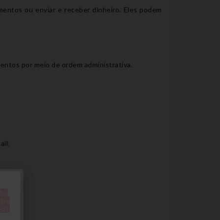
entos ou enviar e receber dinheiro. Eles podem
entos por meio de ordem administrativa.
il.
'au
tre
out.