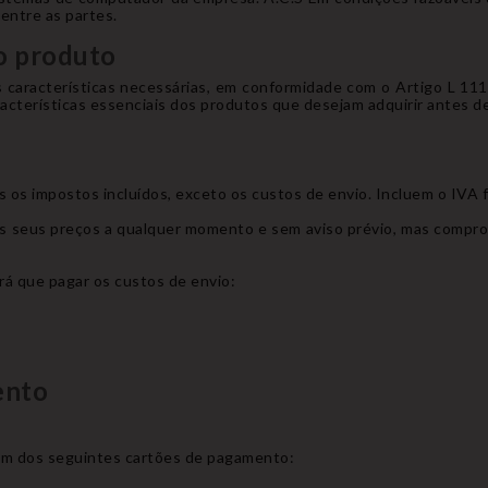
ntre as partes.
 o produto
s características necessárias, em conformidade com o Artigo L 11
cterísticas essenciais dos produtos que desejam adquirir antes de 
os impostos incluídos, exceto os custos de envio. Incluem o IVA 
 os seus preços a qualquer momento e sem aviso prévio, mas compro
á que pagar os custos de envio:
ento
um dos seguintes cartões de pagamento: