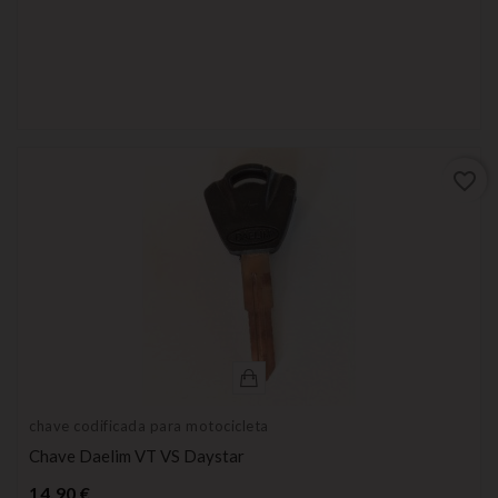
favorite_border
chave codificada para motocicleta
Chave Daelim VT VS Daystar
Preço
14,90 €