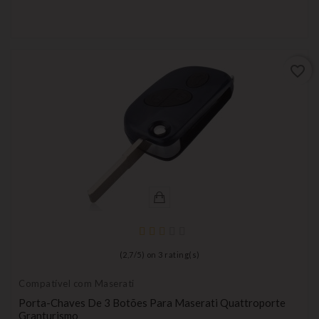
favorite_border
(
2,7
/
5
) on
3
rating(s)
Compatível com Maserati
Porta-Chaves De 3 Botões Para Maserati Quattroporte
Granturismo