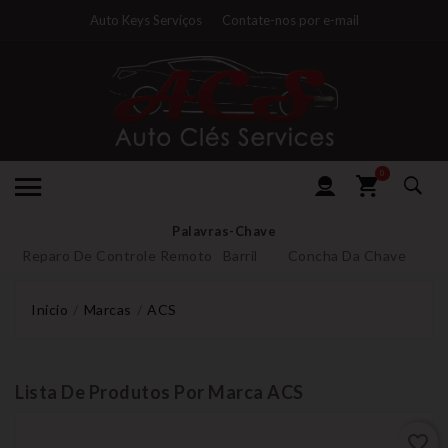
Auto Keys Serviços
Contate-nos por e-mail
0
Palavras-Chave
Reparo De Controle Remoto
Barril
Concha Da Chave
Início
Marcas
ACS
Lista De Produtos Por Marca ACS
favorite_border