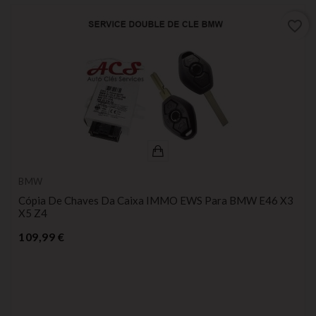
favorite_border
BMW
Cópia De Chaves Da Caixa IMMO EWS Para BMW E46 X3
X5 Z4
Preço
109,99 €