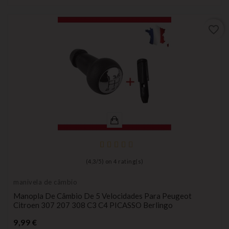
favorite_border
(
4,3
/
5
) on
4
rating(s)
manivela de câmbio
Manopla De Câmbio De 5 Velocidades Para Peugeot
Citroen 307 207 308 C3 C4 PICASSO Berlingo
Preço
9,99 €