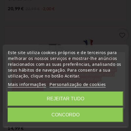
Preço
20,99 €
22,99 €
-2,00 €
favorite_border
Este site utiliza cookies próprios e de terceiros para
melhorar os nossos serviços e mostrar-lhe anúncios
« Attention, notre société sera fermée pour congés du
relacionados com as suas preferências, analisando os
10 aout au 1 septembre inclus. Pour cette raison les
commandes sont traitées jusqu'au 7 aout
14H00. Pour
seus hábitos de navegação. Para consentir a sua
le service réparation nous devons réceptionner votre
utilização, clique no botão Aceitar.
télécommande avant le 6 aout pour qu'elle soit
réexpédiée avant le 7 aout. Merci pour votre
Mais informações
Personalização de cookies
compréhension»
Fechar
REJEITAR TUDO
Guia de porta e parada
Guia De Rolete Para Porta Lateral Deslizante Compatível
Com Veículos Boxer, Jumper E Ducato, Número Da Peça
CONCORDO
Information
1352331080
Preço
14,99 €