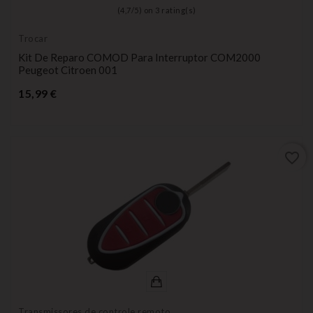
(
4,7
/
5
) on
3
rating(s)
Trocar
Kit De Reparo COMOD Para Interruptor COM2000
Peugeot Citroen 001
Preço
15,99 €
favorite_border
Transmissores de controle remoto