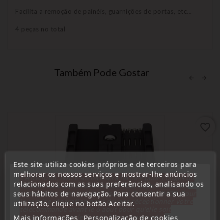
Facilita a remoção de painéis, guarnições de portas, etc...
4 peças no total
Também Pode Gostar
favorite_border
Este site utiliza cookies próprios e de terceiros para
melhorar os nossos serviços e mostrar-lhe anúncios
« Attention, notre société sera fermée pour congés du
relacionados com as suas preferências, analisando os
10 aout au 1 septembre inclus. Pour cette raison les
seus hábitos de navegação. Para consentir a sua
commandes sont traitées jusqu'au 7 aout
14H00. Pour
le service réparation nous devons réceptionner votre
utilização, clique no botão Aceitar.
télécommande avant le 6 aout pour qu'elle soit
Mais informações
réexpédiée avant le 7 aout. Merci pour votre
Personalização de cookies