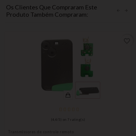
Os Clientes Que Compraram Este
Produto Também Compraram:
favorite_border
(
4,4
/
5
) on
7
rating(s)
Transmissores de controle remoto