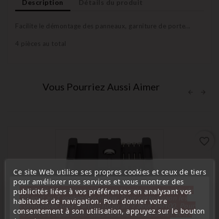
Description
Détails du produit
Facilite le démontage des panneaux, garniture de porte...
4 pièces au total
Vous Pourriez Aussi Aimer
favorite_border
Ce site Web utilise ses propres cookies et ceux de tiers
pour améliorer nos services et vous montrer des
« Attention, notre société sera fermée pour congés du
publicités liées à vos préférences en analysant vos
10 aout au 1 septembre inclus. Pour cette raison les
habitudes de navigation. Pour donner votre
commandes sont traitées jusqu'au 7 aout
14H00. Pour
consentement à son utilisation, appuyez sur le bouton
le service réparation nous devons réceptionner votre