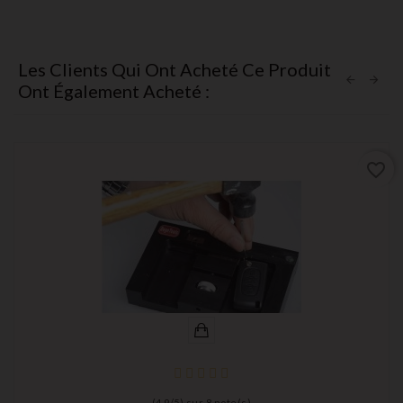
Les Clients Qui Ont Acheté Ce Produit
Ont Également Acheté :
favorite_border
(
4,9
/
5
) sur
8
note(s)