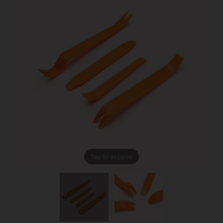
Tap to expand