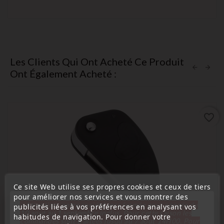
Les Clients Qui Ont Acheté Ce Produit
Ont Également Acheté :
favorite_border
Ce site Web utilise ses propres cookies et ceux de tiers
pour améliorer nos services et vous montrer des
« Attention, notre société sera fermée pour congés du
publicités liées à vos préférences en analysant vos
10 aout au 1 septembre inclus. Pour cette raison les
habitudes de navigation. Pour donner votre
commandes sont traitées jusqu'au 7 aout
14H00. Pour