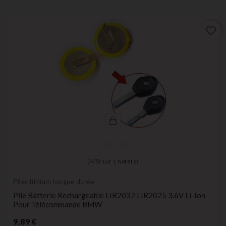
favorite_border
(
4
/
5
) sur
1
note(s)
Piles lithium longue durée
Pile Batterie Rechargeable LIR2032 LIR2025 3.6V Li-Ion
Pour Télécommande BMW
Prix
9,89 €