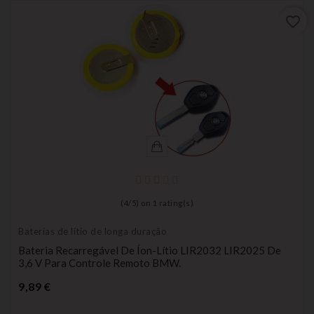
favorite_border
(
4
/
5
) on
1
rating(s)
Baterias de lítio de longa duração
Bateria Recarregável De Íon-Lítio LIR2032 LIR2025 De
3,6 V Para Controle Remoto BMW.
Preço
9,89 €