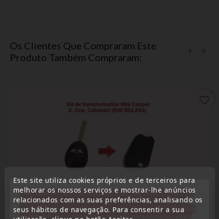
Os Clientes Que Compraram Este
Produto Também Compraram:
favorite_border
Este site utiliza cookies próprios e de terceiros para
melhorar os nossos serviços e mostrar-lhe anúncios
« Attention, notre société sera fermée pour congés du
relacionados com as suas preferências, analisando os
10 aout au 1 septembre inclus. Pour cette raison les
commandes sont traitées jusqu'au 7 aout
14H00. Pour
seus hábitos de navegação. Para consentir a sua
le service réparation nous devons réceptionner votre