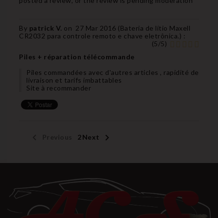
posted a review, or the review is pending moderation
By
patrick V.
on
27 Mar 2016 (
Bateria de lítio Maxell
CR2032 para controle remoto e chave eletrônica.
) :
(
5
/
5
)
Piles + réparation télécommande
Piles commandées avec d'autres articles , rapidité de
livraison et tarifs imbattables
Site à recommander


Previous
1
2
Next