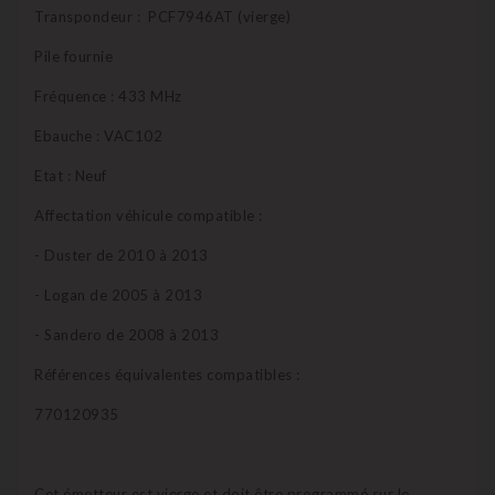
Transpondeur : PCF7946AT (vierge)
Pile fournie
Fréquence : 433 MHz
Ebauche : VAC102
Etat : Neuf
Affectation véhicule compatible :
- Duster de 2010 à 2013
- Logan de 2005 à 2013
- Sandero de 2008 à 2013
Références équivalentes compatibles :
770120935
Cet émetteur est vierge et doit être programmé sur le