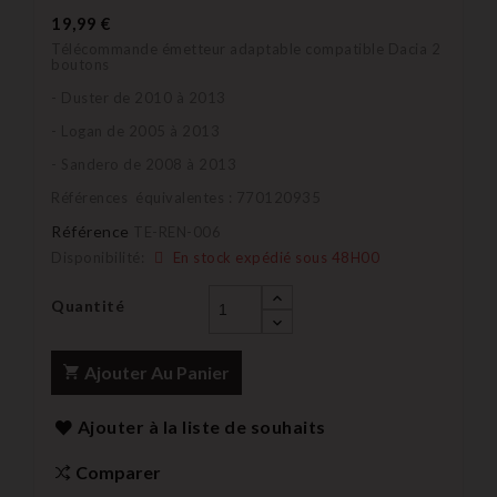
19,99 €
Télécommande émetteur adaptable compatible Dacia 2
boutons
- Duster de 2010 à 2013
- Logan de 2005 à 2013
- Sandero de 2008 à 2013
Références équivalentes : 770120935
Référence
TE-REN-006
Disponibilité:
En stock expédié sous 48H00
Quantité
Ajouter Au Panier
Ajouter à la liste de souhaits
Comparer