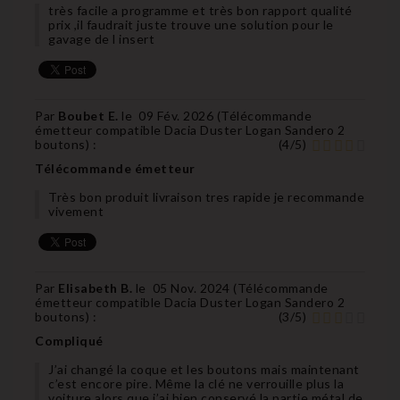
très facile a programme et très bon rapport qualité
prix ,il faudrait juste trouve une solution pour le
gavage de l insert
Par
Boubet E.
le
09 Fév. 2026 (
Télécommande
émetteur compatible Dacia Duster Logan Sandero 2
boutons
) :
(
4
/
5
)
Télécommande émetteur
Très bon produit livraison tres rapide je recommande
vivement
Par
Elisabeth B.
le
05 Nov. 2024 (
Télécommande
émetteur compatible Dacia Duster Logan Sandero 2
boutons
) :
(
3
/
5
)
Compliqué
J’ai changé la coque et les boutons mais maintenant
c’est encore pire. Même la clé ne verrouille plus la
voiture alors que j’ai bien conservé la partie métal de