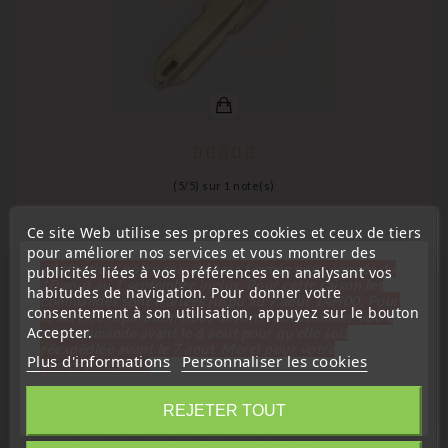
(
5
/
5
) sur
1
note(s)
clé pour transpondeur, ébauche
Ce site Web utilise ses propres cookies et ceux de tiers
pour améliorer nos services et vous montrer des
Ébauche Lame De Clé Renault NE61
« Attention, notre société sera fermée pour congés du
publicités liées à vos préférences en analysant vos
Prix
10 aout au 1 septembre inclus. Pour cette raison les
4,99 €
habitudes de navigation. Pour donner votre
commandes sont traitées jusqu'au 7 aout
14H00. Pour
consentement à son utilisation, appuyez sur le bouton
le service réparation nous devons réceptionner votre
Accepter.
télécommande avant le 6 aout pour qu'elle soit
réexpédiée avant le 7 aout. Merci pour votre
Plus d'informations
Personnaliser les cookies
compréhension»
Fermer
REJETER TOUT
16 D'autres Produits De La Même