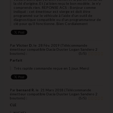
la clé d’origine. Et j’ai bien reçu le bon modèle. Je n’y
comprends rien. REPONSE ACS : Bonjour comme
indiqué : cet émetteur est vierge et doit être
programmé sur le véhicule à l'aide d'un outil de
diagnostique compatible ou d'un programmateur de
clé pour qu'il fonctionne. Bien Cordialement
Par
Victor D.
le
28 Fév. 2019 (
Télécommande
émetteur compatible Dacia Duster Logan Sandero 2
boutons
) :
(
5
/
5
)
Parfait
Très rapide commande reçue en 1 jour. Merci
Par
bernard R.
le
21 Mars 2018 (
Télécommande
émetteur compatible Dacia Duster Logan Sandero 2
boutons
) :
(
5
/
5
)
CLE
NICKEL