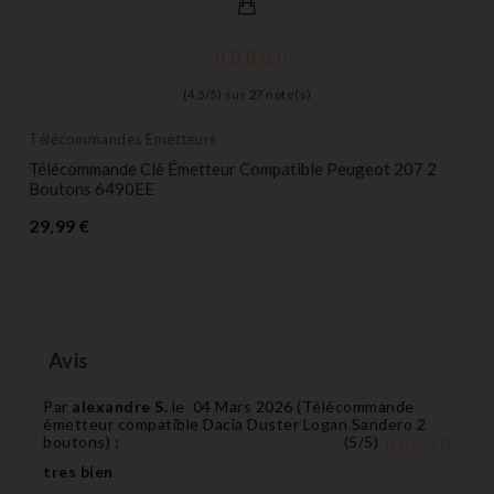
(
4,5
/
5
) sur
27
note(s)
Télécommandes Émetteurs
Télécommande Clé Émetteur Compatible Peugeot 207 2
Boutons 6490EE
Prix
29,99 €
Avis
Par
alexandre S.
le
04 Mars 2026 (
Télécommande
émetteur compatible Dacia Duster Logan Sandero 2
boutons
) :
(
5
/
5
)
tres bien