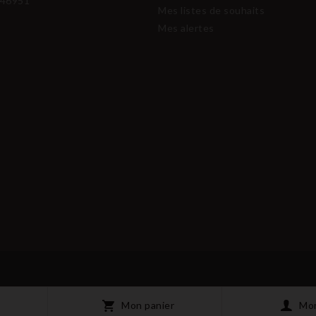
46951
Mes listes de souhaits
Mes alertes
Mon panier
Mo