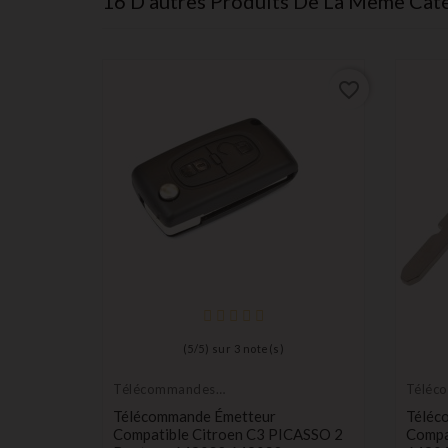
16 D'autres Produits De La Même Caté
favorite_border
favorite_border
tible
(
5
/
5
) sur
3
note(s)
III
Télécommandes
Téléc
Émetteurs
Émett
Télécommande Émetteur
Téléc
Compatible Citroen C3 PICASSO 2
Compa