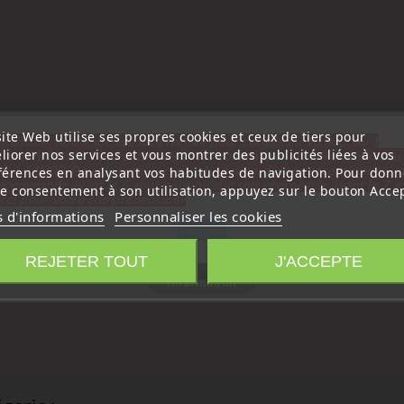
ite Web utilise ses propres cookies et ceux de tiers pour
ttention, notre société sera fermée pour congés du 10 aout au 1
liorer nos services et vous montrer des publicités liées à vos
tembre inclus. Pour cette raison les commandes sont traitées jusqu
out
14H00. Pour le service réparation nous devons réceptionner vo
férences en analysant vos habitudes de navigation. Pour donn
écommande avant le 6 aout pour qu'elle soit réexpédiée avant le 7 a
re consentement à son utilisation, appuyez sur le bouton Accep
rci pour votre compréhension»
s d'informations
Personnaliser les cookies
Fermer
REJETER TOUT
J'ACCEPTE
Information