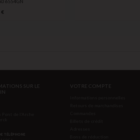
A0 6554GN
Prix
 €
ATIONS SUR LE
VOTRE COMPTE
IN
Informations personnelles
Retours de marchandises
Commandes
u Pont de l'Arche
erck
Billets de crédit
Adresses
E TÉLÉPHONE
Bons de réduction