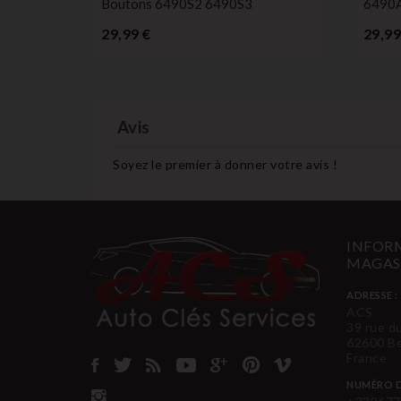
Boutons 6490S2 6490S3
6490
Prix
29,99 €
29,99
Avis
Soyez le premier à donner votre avis !
INFORM
MAGAS
ADRESSE :
ACS
39 rue d
62600 B
France
NUMÉRO D