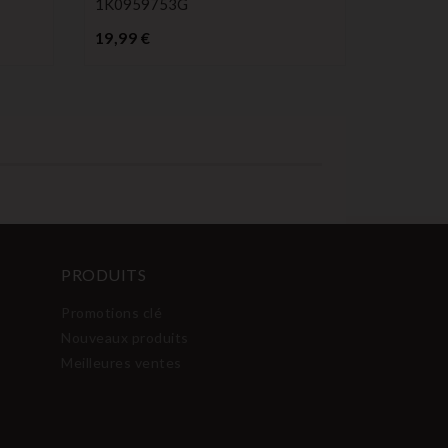
1K0959753G
Prix
19,99 €
PRODUITS
Promotions clé
Nouveaux produits
Meilleures ventes