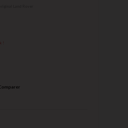
riginal Land Rover
k !
Comparer