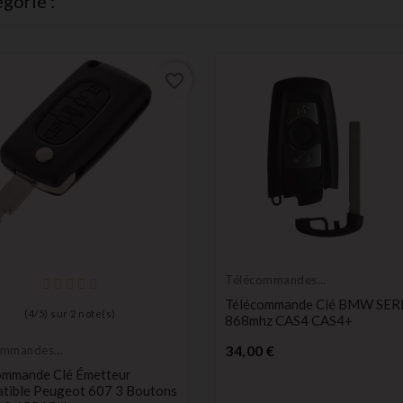
gorie :
favorite_border
Télécommandes
Émetteurs
Télécommande Clé BMW SERI
(
4
/
5
) sur
2
note(s)
868mhz CAS4 CAS4+
Prix
34,00 €
ommandes
eurs
ommande Clé Émetteur
tible Peugeot 607 3 Boutons