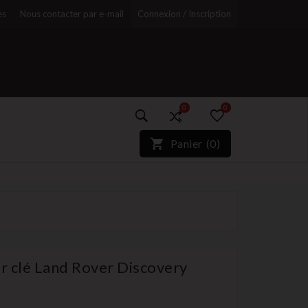
es
Nous contacter par e-mail
Connexion / Inscription
0
0
)*}
Panier
(
0
)
r
ur clé Land Rover Discovery