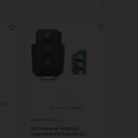
favorite_border
favorite_border
Télécom
Émetteur
E F
Télécomm
(
5
/
5
) sur
2
note(s)
Compatib
Tiguan 
Télécommandes
P
Émetteurs
43,99 €
Télécommande Émetteur
Compatible VW Seat Skoda