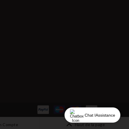
Chat IAssistance
n Compte
Haut de la page