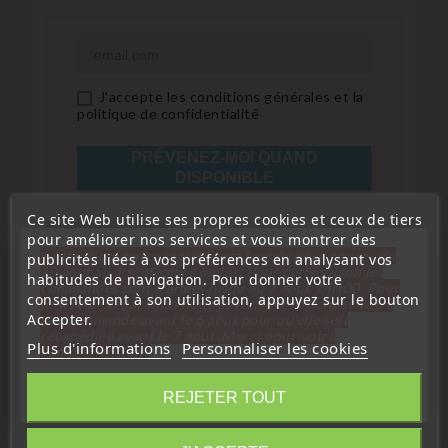
J'accepte les conditions générales et la
politique de confidentialité
PRÉVENEZ-MOI QUAND
DISPONIBLE
Ce site Web utilise ses propres cookies et ceux de tiers
pour améliorer nos services et vous montrer des
« Attention, notre société sera fermée pour congés du
publicités liées à vos préférences en analysant vos
10 aout au 1 septembre inclus. Pour cette raison les
habitudes de navigation. Pour donner votre
commandes sont traitées jusqu'au 7 aout
14H00. Pour
consentement à son utilisation, appuyez sur le bouton
le service réparation nous devons réceptionner votre
Accepter.
télécommande avant le 6 aout pour qu'elle soit
réexpédiée avant le 7 aout. Merci pour votre
Plus d'informations
Personnaliser les cookies
compréhension»
Description
Détails du produit
Fermer
REJETER TOUT
2 boutons
Circuit électronique : fonctionnel
Information