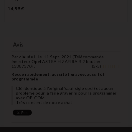
Prix
14,99 €
Avis
Par
claude L.
le
11 Sept. 2021 (
Télécommande
émetteur Opel ASTRA H ZAFIRA B 2 boutons
13387370
) :
(
5
/
5
)
Reçue rapidement, aussitôt gravée, aussitôt
programmée
Clé identique à l'original 'sauf sigle opel) et aucun
problème pour la faire graver ni pour la programmer
avec OP-COM
Très content de notre achat