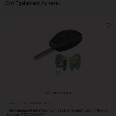
Ont Également Acheté :
favorite_border
(
5
/
5
) sur
5
note(s)
Télécommandes Émetteurs
Télécommande Émetteur Compatible Renault Clio 3 Modus
Kangoo 7701209235