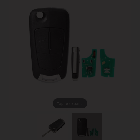
Tap to expand