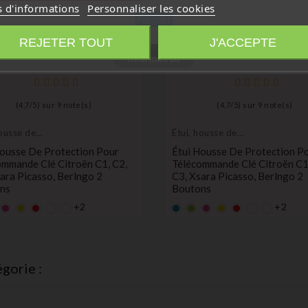
s d'informations
Personnaliser les cookies
Fermer
REJETER TOUT
J'ACCEPTE
Information
(
4,7
/
5
) sur
9
note(s)
(
4,7
/
5
) sur
9
note(s)
housse de
Étui, housse de
tion de clés
protection de clés
Housse De Protection Pour
Étui Housse De Protection P
ommande Clé Citroën C1, C2,
Télécommande Clé Citroën C1
ara Picasso, Berlngo 2
C3, Xsara Picasso, Berlngo 2
ns
Boutons
+2
+2
rt
rose
Jaune
rouge
Bleu
Vert
rose
Jaune
rouge
Prix
Prix
€
0,99 €
gorie :