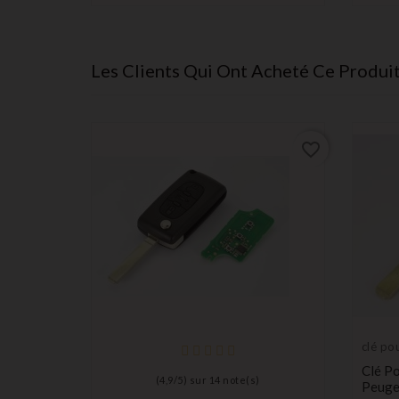
Les Clients Qui Ont Acheté Ce Produi
favorite_border
favorite_border
clé po
transp
Clé P
ébauc
(
4,9
/
5
) sur
14
note(s)
Peuge