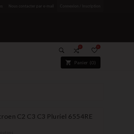
es
Nous contacter par e-mail
Connexion / Inscription
0
0
)*}
Panier
(
0
)
r
roen C2 C3 C3 Pluriel 6554RE
boutons