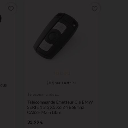
favorite_border
favorite_border
Télécom
Émetteur
Télécom
(
5
/
5
) sur
1
note(s)
odus
E38, E39
SIEMENS
Télécommandes
P
Émetteurs
32,99 €
Télécommande Émetteur Clé BMW
SERIE 1 3 5 X5 X6 Z4 868mhz
CAS3+ Main Libre
Prix
31,99 €