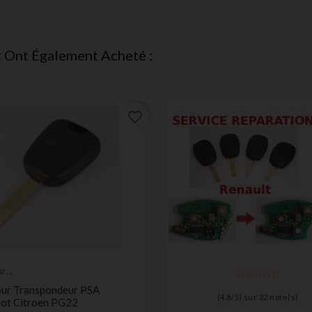
t Ont Également Acheté :
favorite_border
ur
ondeur,
our Transpondeur PSA
he
(
4,8
/
5
) sur
32
note(s)
ot Citroen PG22