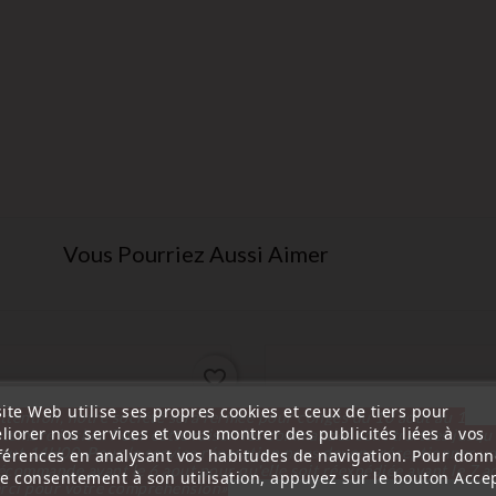
Vous Pourriez Aussi Aimer
favorite_border
ite Web utilise ses propres cookies et ceux de tiers pour
ttention, notre société sera fermée pour congés du 10 aout au 1
liorer nos services et vous montrer des publicités liées à vos
tembre inclus. Pour cette raison les commandes sont traitées jusqu
out
14H00. Pour le service réparation nous devons réceptionner vo
férences en analysant vos habitudes de navigation. Pour donn
écommande avant le 6 aout pour qu'elle soit réexpédiée avant le 7 a
re consentement à son utilisation, appuyez sur le bouton Accep
rci pour votre compréhension»