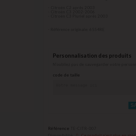
- Citroën C2 après 2003
- Citroën C3 2002-2006
- Citroën C3 Pluriel après 2003
- Référence originale: 6554RE
Personnalisation des produits
N'oubliez pas de sauvegarder votre personna
code de taille
S
Référence
TE-CITR-007
Disponibilité:
Ce produit n’est plus en stoc