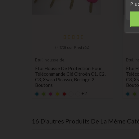
Plu
(
4,7
/
5
) sur
9
note(s)
Étui, housse de
Étui, 
protection de clés
protec
Étui Housse De Protection Pour
Étui 
Télécommande Clé Citroën C1, C2,
Téléc
C3, Xsara Picasso, Berlngo 2
C3, Xs
Boutons
Bouto
+2
Bleu
Vert
rose
Jaune
rouge
Bleu
Ve
Prix
0,99 €
0,99 
16 D'autres Produits De La Même Caté