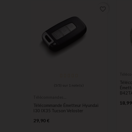
favorite_border
favorite_border
Téléc
Émett
Téléc
(
5
/
5
) sur
1
note(s)
Émett
B42T
Télécommandes
Émetteurs
18,99
Télécommande Émetteur Hyundai
MK7 4D63
I30 IX35 Tucson Veloster
1
Prix
29,90 €