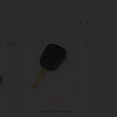
favorite_border
favorite_border
(
4,8
/
5
) sur
89
note(s)