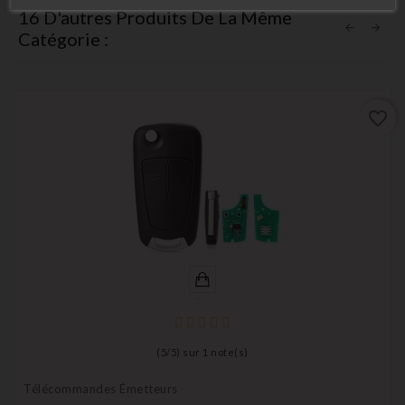
16 D'autres Produits De La Même
Catégorie :
favorite_border
(
5
/
5
) sur
1
note(s)
Télécommandes Émetteurs