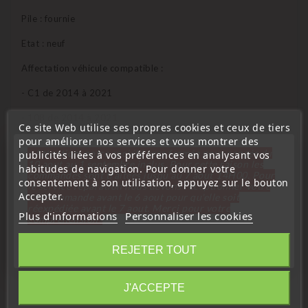
Pile : fournie
Etat : neuf
Affectation véhicule compatible :
- C1 de 2014 à 2021
- 108 de 2014 à 2021
Ce site Web utilise ses propres cookies et ceux de tiers
pour améliorer nos services et vous montrer des
Référence équivalente compatible :
« Attention, notre société sera fermée pour congés du
publicités liées à vos préférences en analysant vos
10 aout au 1 septembre inclus. Pour cette raison les
1612489580 - 1612409480 - 1612489280 - 1612489380
habitudes de navigation. Pour donner votre
commandes sont traitées jusqu'au 7 aout
14H00. Pour
consentement à son utilisation, appuyez sur le bouton
le service réparation nous devons réceptionner votre
Qui peux programmer cet émetteur ?
Accepter.
télécommande avant le 6 aout pour qu'elle soit
réexpédiée avant le 7 aout. Merci pour votre
Plus d'informations
Personnaliser les cookies
compréhension»
Garage Citroën - Peugeot – Oui
Garage indépendant – Oui
Fermer
électromécanicien – Oui
REJETER TOUT
Serrurier Auto – Oui
Information
J'ACCEPTE