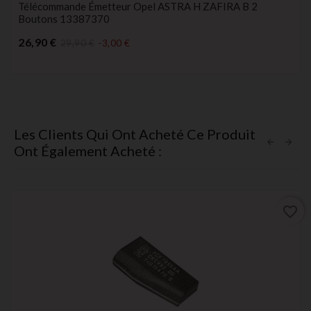
Télécommande Émetteur Opel ASTRA H ZAFIRA B 2
Boutons 13387370
Prix
26,90 €
29,90 €
-3,00 €
Les Clients Qui Ont Acheté Ce Produit
Ont Également Acheté :
favorite_border