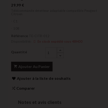
29,99 €
Télécommande émetteur adaptable compatible Peugeot
Citroen
- C1
- 108
Référence
TE-CITR-012
Disponibilité:
En stock expédié sous 48H00
Quantité
Ajouter Au Panier
Ajouter à la liste de souhaits
Comparer
Notes et avis clients