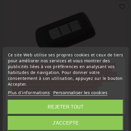
favorite_border
Ce site Web utilise ses propres cookies et ceux de tiers
pour améliorer nos services et vous montrer des
« Attention, notre société sera fermée pour congés du
publicités liées à vos préférences en analysant vos
10 aout au 1 septembre inclus. Pour cette raison les
habitudes de navigation. Pour donner votre
commandes sont traitées jusqu'au 7 aout
14H00. Pour
consentement à son utilisation, appuyez sur le bouton
le service réparation nous devons réceptionner votre
(
5
/
5
) sur
1
note(s)
Accepter.
télécommande avant le 6 aout pour qu'elle soit
réexpédiée avant le 7 aout. Merci pour votre
Plus d'informations
Personnaliser les cookies
compréhension»
Télécommandes Émetteurs
Télécommande Émetteur Compatible Mitsubishi ASX
Fermer
REJETER TOUT
Outlander 8637A698
Prix
34,80 €
Information
J'ACCEPTE