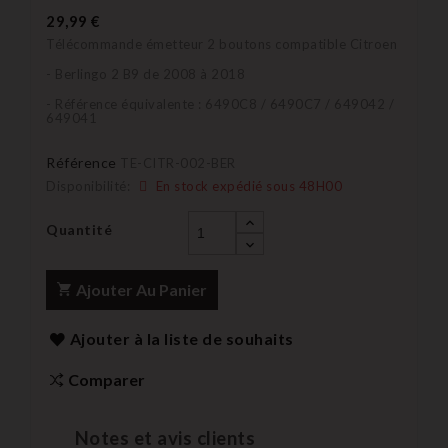
29,99 €
Télécommande émetteur 2 boutons compatible Citroen
- Berlingo 2 B9 de 2008 à 2018
- Référence équivalente : 6490C8 / 6490C7 / 649042 /
649041
Référence
TE-CITR-002-BER
Disponibilité:
En stock expédié sous 48H00
Quantité
Ajouter Au Panier
Ajouter à la liste de souhaits
Comparer
Notes et avis clients