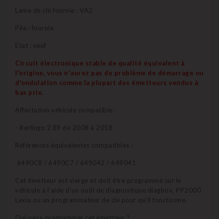
Lame de clé fournie : VA2
Pile : fournie
Etat : neuf
Circuit électronique stable de qualité équivalent à
l'origine, vous n'aurez pas de problème de démarrage ou
d'ondulation comme la plupart des émetteurs vendus à
bas prix.
Affectation véhicule compatible :
- Berlingo 2 B9 de 2008 à 2018
Références équivalentes compatibles :
6490C8 / 6490C7 / 649042 / 649041
Cet émetteur est vierge et doit être programmé sur le
véhicule à l'aide d'un outil de diagnostique diagbox, PP2000
Lexia ou un programmateur de clé pour qu'il fonctionne.
Qui peux programmer cet émetteur ?