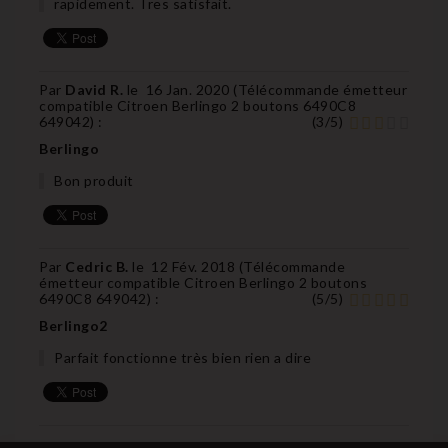
rapidement. Tres satisfait.
Par
David R.
le
16 Jan. 2020 (
Télécommande émetteur
compatible Citroen Berlingo 2 boutons 6490C8
649042
) :
(
3
/
5
)
Berlingo
Bon produit
Par
Cedric B.
le
12 Fév. 2018 (
Télécommande
émetteur compatible Citroen Berlingo 2 boutons
6490C8 649042
) :
(
5
/
5
)
Berlingo2
Parfait fonctionne très bien rien a dire