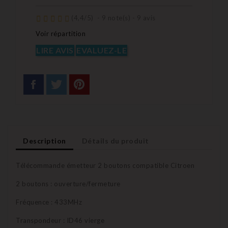
(
4,4
/
5
)
-
9
note(s) -
9
avis
Voir répartition
LIRE AVIS
EVALUEZ-LE
Description
Détails du produit
Télécommande émetteur 2 boutons compatible Citroen
2 boutons : ouverture/fermeture
Fréquence : 433MHz
Transpondeur : ID46 vierge