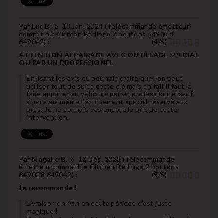
Par
Luc B.
le
13 Jan. 2024 (
Télécommande émetteur
compatible Citroen Berlingo 2 boutons 6490C8
649042
) :
(
4
/
5
)
ATTENTION APPAIRAGE AVEC OUTILLAGE SPECIAL
OU PAR UN PROFESSIONEL
En lisant les avis ou pourrait croire que l'on peut
utiliser tout de suite cette clé mais en fait il faut la
faire appairer au véhicule par un professionnel sauf
si on a soi même l'équipement spécial réservé aux
pros. Je ne connais pas encore le prix de cette
intervention.
Par
Magalie B.
le
12 Déc. 2023 (
Télécommande
émetteur compatible Citroen Berlingo 2 boutons
6490C8 649042
) :
(
5
/
5
)
Je recommande !
Livraison en 48h en cette période c’est juste
magique !