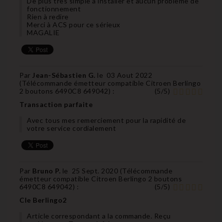
De plus très simple à installer et aucun problème de
fonctionnement
Rien à redire
Merci à ACS pour ce sérieux
MAGALIE
Par
Jean-Sébastien G.
le
03 Aout 2022
(
Télécommande émetteur compatible Citroen Berlingo
2 boutons 6490C8 649042
) :
(
5
/
5
)
Transaction parfaite
Avec tous mes remerciement pour la rapidité de
votre service cordialement
Par
Bruno P.
le
25 Sept. 2020 (
Télécommande
émetteur compatible Citroen Berlingo 2 boutons
6490C8 649042
) :
(
5
/
5
)
Cle Berlingo2
Article correspondant a la commande. Reçu