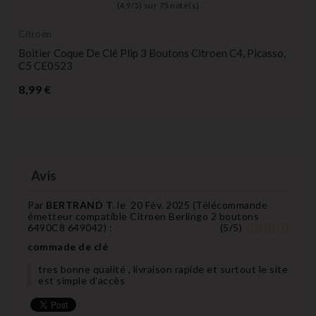
(
4,9
/
5
) sur
75
note(s)
Citroën
Boitier Coque De Clé Plip 3 Boutons Citroen C4, Picasso,
C5 CE0523
Prix
8,99 €
Avis
Par
BERTRAND T.
le
20 Fév. 2025 (
Télécommande
émetteur compatible Citroen Berlingo 2 boutons
6490C8 649042
) :
(
5
/
5
)
commade de clé
tres bonne qualité , livraison rapide et surtout le site
est simple d'accès