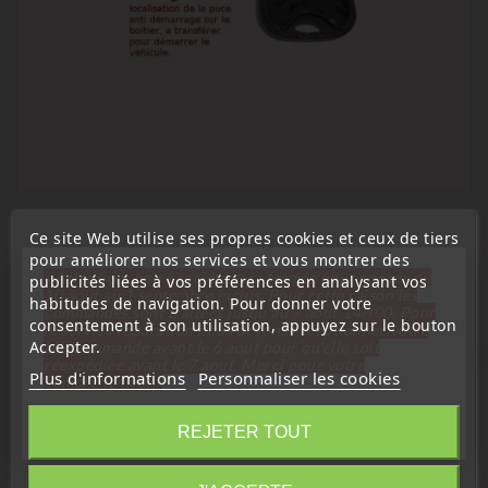
Ce site Web utilise ses propres cookies et ceux de tiers
Vous Pourriez Aussi Aimer
pour améliorer nos services et vous montrer des
« Attention, notre société sera fermée pour congés du
publicités liées à vos préférences en analysant vos
10 aout au 1 septembre inclus. Pour cette raison les
habitudes de navigation. Pour donner votre
commandes sont traitées jusqu'au 7 aout
14H00. Pour
consentement à son utilisation, appuyez sur le bouton
le service réparation nous devons réceptionner votre
Accepter.
télécommande avant le 6 aout pour qu'elle soit
favorite_border
réexpédiée avant le 7 aout. Merci pour votre
Plus d'informations
Personnaliser les cookies
compréhension»
Fermer
REJETER TOUT
Information