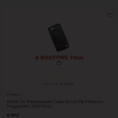
favorite_border
(
4,2
/
5
) sur
18
note(s)
Peugeot
Boitier De Télécommande Coque De Clé Plip 4 Boutons
Peugeot 807, 1007 PG22
Prix
8,99 €