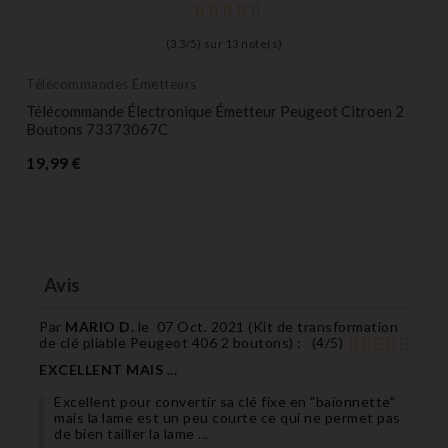
(
3,3
/
5
) sur
13
note(s)
Télécommandes Émetteurs
Télécommande Électronique Émetteur Peugeot Citroen 2
Boutons 73373067C
Prix
19,99 €
Avis
Par
MARIO D.
le
07 Oct. 2021 (
Kit de transformation
de clé pliable Peugeot 406 2 boutons
) :
(
4
/
5
)
EXCELLENT MAIS ...
Excellent pour convertir sa clé fixe en "baïonnette"
mais la lame est un peu courte ce qui ne permet pas
de bien tailler la lame ...