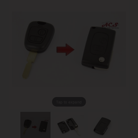
Tap to expand