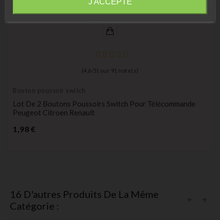
J'ACCEPTE
(
4,6
/
5
) sur
91
note(s)
Bouton poussoir switch
Lot De 2 Boutons Poussoirs Switch Pour Télécommande
Peugeot Citroen Renault
Prix
1,98 €
16 D'autres Produits De La Même
Catégorie :