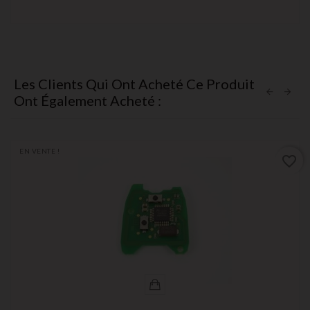
Les Clients Qui Ont Acheté Ce Produit
Ont Également Acheté :
EN VENTE !
favorite_border