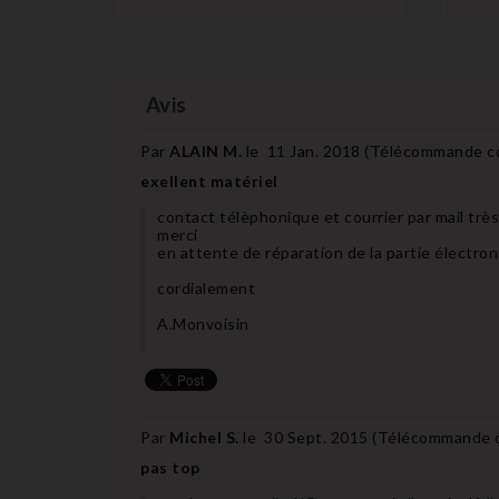
Avis
Par
ALAIN M.
le
11 Jan. 2018 (
Télécommande co
exellent matériel
contact télèphonique et courrier par mail trè
merci
en attente de réparation de la partie électro
cordialement
A.Monvoisin
Par
Michel S.
le
30 Sept. 2015 (
Télécommande co
pas top