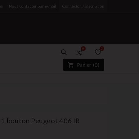
es
Nous contacter par e-mail
Connexion / Inscription
0
0
)*}
Panier
(
0
)
r
 1 bouton Peugeot 406 IR