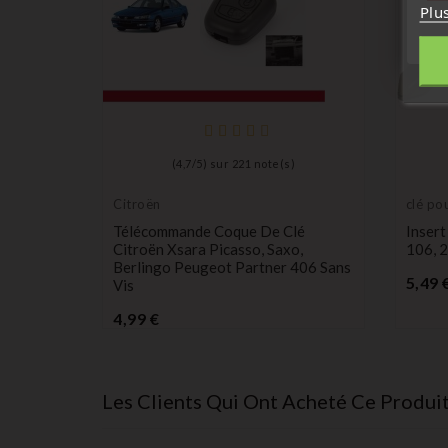
Plu
(
4,7
/
5
) sur
221
note(s)
Citroën
clé po
transp
CItroen
Télécommande Coque De Clé
Inser
ébauc
O 2
Citroën Xsara Picasso, Saxo,
106, 
Berlingo Peugeot Partner 406 Sans
5,49 
Vis
Prix
4,99 €
Les Clients Qui Ont Acheté Ce Produi