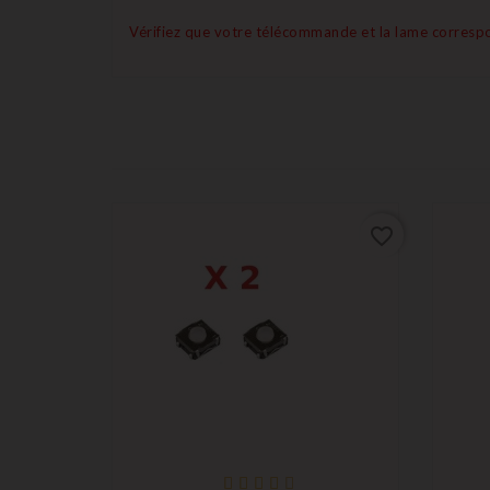
Vérifiez que votre télécommande et la lame correspo
favorite_border