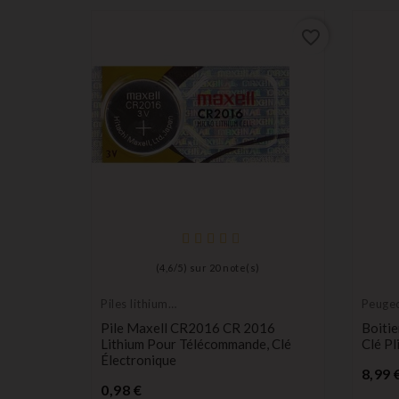
favorite_border
favorite_border
(
4,6
/
5
) sur
20
note(s)
Piles lithium
Peuge
longue durée
é Plip
Pile Maxell CR2016 CR 2016
Boiti
 Prius,
Lithium Pour Télécommande, Clé
Clé P
Électronique
8,99 
Prix
0,98 €