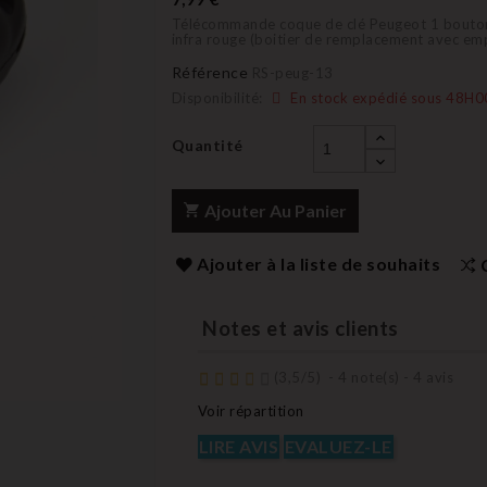
Télécommande coque de clé Peugeot 1 bouton
infra rouge (boitier de remplacement avec em
Référence
RS-peug-13
Disponibilité:
En stock expédié sous 48H0
Quantité
Ajouter Au Panier
Ajouter à la liste de souhaits
Notes et avis clients
(
3,5
/
5
)
-
4
note(s) -
4
avis
Voir répartition
LIRE AVIS
EVALUEZ-LE