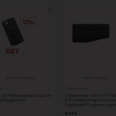
favorite_border
(
4,3
/
5
) sur
7
note(s)
(
5
/
5
) sur
7
note(s)
ot
Transpondeur
vierge
er De Télécommande Coque De
Transpondeur ID46 PCF793
lip Peugeot 607
PCF7946AA Peugeot Citroe
Original NXP Carbone Crypt
Prix
€
Prix
8,99 €