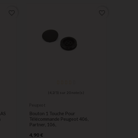
favorite_border
favorite_border
(
4,2
/
5
) sur
20
note(s)
Peugeot
Bouton p
switch
6AS
Bouton 1 Touche Pour
Lot De 3
n
Télécommande Peugeot 406,
Pour Peu
o
Partner, 106,
Alfa Rome
Nissan, 
Prix
4,90 €