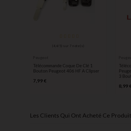
(
4,4
/
5
) sur
7
note(s)
Peugeot
Peuge
 Coque De
Télécommande Coque De Clé 1
Téléc
utons
Bouton Peugeot 406 HF A Clipser
Peuge
3 Bou
Prix
7,99 €
8,99 
Les Clients Qui Ont Acheté Ce Produi