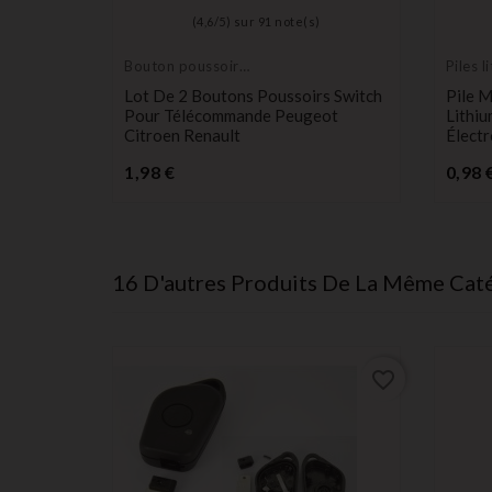
)
(
4,6
/
5
) sur
91
note(s)
Bouton poussoir
Piles l
switch
longue
ommande
Lot De 2 Boutons Poussoirs Switch
Pile 
a
Pour Télécommande Peugeot
Lithi
t 107 206
Citroen Renault
Électr
Prix
1,98 €
0,98 
16 D'autres Produits De La Même Caté
favorite_border
favorite_border