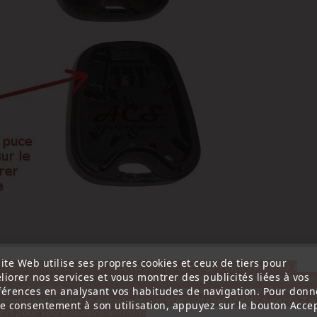
ite Web utilise ses propres cookies et ceux de tiers pour
ttention, notre société sera fermée pour congés du 10 aout au 1
liorer nos services et vous montrer des publicités liées à vos
tembre inclus. Pour cette raison les commandes sont traitées jusqu
out
14H00. Pour le service réparation nous devons réceptionner vo
férences en analysant vos habitudes de navigation. Pour donn
écommande avant le 6 aout pour qu'elle soit réexpédiée avant le 7 a
re consentement à son utilisation, appuyez sur le bouton Accep
rci pour votre compréhension»