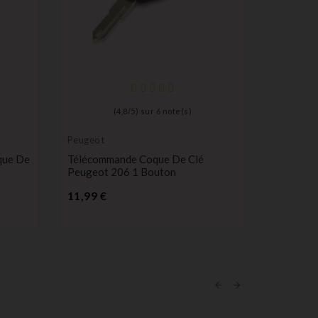
(
4,8
/
5
) sur
6
note(s)
Peugeot
Citroën
que De
Télécommande Coque De Clé
Boitier 
Peugeot 206 1 Bouton
Compatib
Peugeot
Prix
11,99 €
Pr
8,99 €