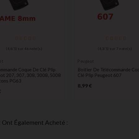
(
4,6
/
5
) sur
46
note(s)
(
4,3
/
5
) sur
7
note(s)
ot
Peugeot
ommande Coque De Clé Plip
Boitier De Télécommande Co
ot 207, 307, 308, 3008, 5008
Clé Plip Peugeot 607
tons PG63
Prix
8,99 €
Prix
€
t Ont Également Acheté :