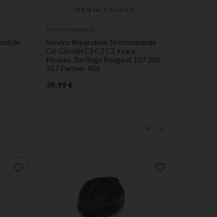
(
4,8
/
5
) sur
174
note(s)
Service réparation
Bouton p
électronique
switch
omobile
Service Réparation Télécommande
Lot De 2
Clé Citroën C1 C2 C3 Xsara
Pour Té
Picasso, Berlingo Peugeot 107 206
Citroen 
307 Partner 406
Pr
1,98 €
Prix
39,99 €
favorite_border
favorite_border