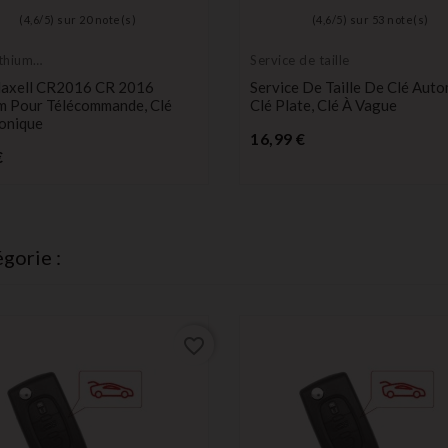
(
4,6
/
5
) sur
20
note(s)
(
4,6
/
5
) sur
53
note(s)
ithium
Service de taille
 durée
Maxell CR2016 CR 2016
Service De Taille De Clé Aut
um Pour Télécommande, Clé
Clé Plate, Clé À Vague
onique
Prix
16,99 €
Prix
€
gorie :
favorite_border