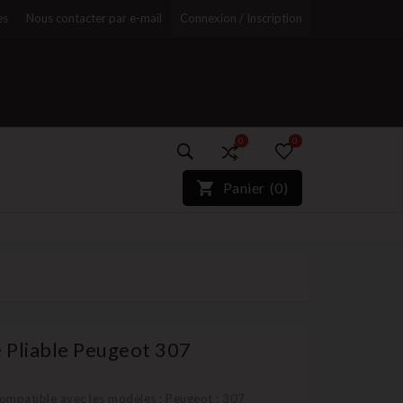
es
Nous contacter par e-mail
Connexion / Inscription
0
0
)*}
Panier
(
0
)
r
é Pliable Peugeot 307
compatible avec les modèles : Peugeot : 307