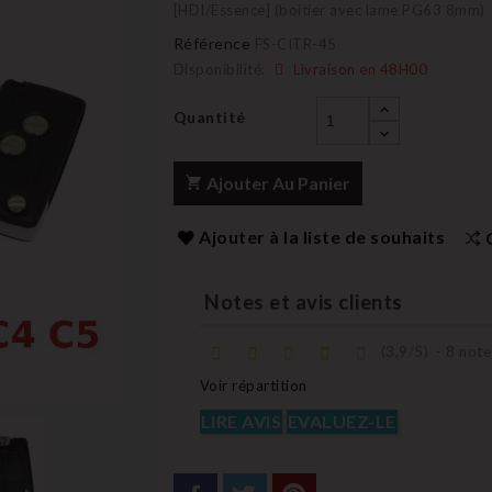
[HDI/Essence] (boitier avec lame PG63 8mm)
Référence
FS-CITR-45
Disponibilité:
Livraison en 48H00
Quantité
Ajouter Au Panier
Ajouter à la liste de souhaits
Notes et avis clients
(
3,9
/
5
)
-
8
note
Voir répartition
LIRE AVIS
EVALUEZ-LE