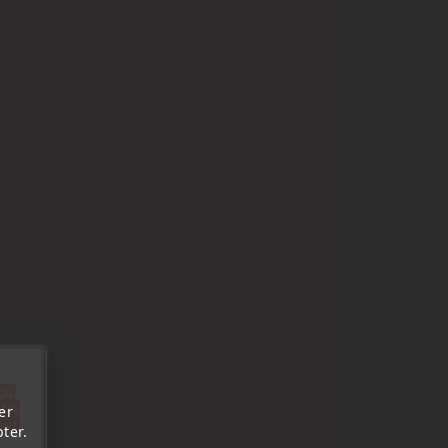
'au
tre
er
out.
ter.