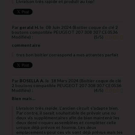
Livraison très rapide et produit au top!
Par
gerald H.
le
08 Juin 2024 (
Boitier coque de clé 2
boutons compatible PEUGEOT 207 308 307 CE0536
Modifiée
) :
(
5
/
5
)
commentaire
tres bon boitier correspond a mes attentes parfait
Par
BOSELLA A.
le
18 Mars 2024 (
Boitier coque de clé
2 boutons compatible PEUGEOT 207 308 307 CE0536
Modifiée
) :
(
4
/
5
)
Bien mais...
Livraison très rapide. L'ancien circuit s'adapte bien.
Par contre, il serait souhaitable de prévoir une ou
deux vis supplémentaires afin de bien maintenir les
deux demi-coques assemblées et compléter celle
unique déjà prévue et fournie. Les deux
emplacements pour ces vis sont déjà prévus mais les