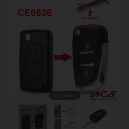
Tap to expand