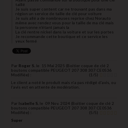
taillé
Je suis super content car ne trouvant pas dans ma
région un service de taille de clé pour voiture
Je suis allé a de nombreuses reprise chez Norauto
même avec rendez vous pour la taille de ma clé mais
la personne n'étant jamais la
La clé rentre nickel dans la voiture et sur les portes
Je recommande cette boutique et ce service les
yeux fermé
Par
Roger S.
le
15 Mai 2025 (
Boitier coque de clé 2
boutons compatible PEUGEOT 207 308 307 CE0536
Modifiée
) :
(
1
/
5
)
Le client a noté le produit mais n'a pas rédigé d'avis, ou
l'avis est en attente de modération.
Par
Isabelle S.
le
09 Nov. 2024 (
Boitier coque de clé 2
boutons compatible PEUGEOT 207 308 307 CE0536
Modifiée
) :
(
5
/
5
)
Super