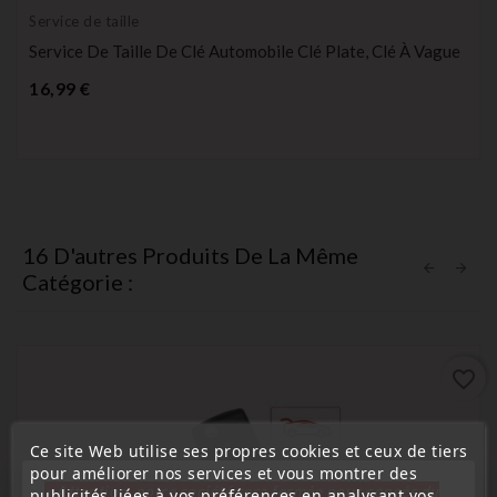
Service de taille
Service De Taille De Clé Automobile Clé Plate, Clé À Vague
Prix
16,99 €
16 D'autres Produits De La Même
Catégorie :
favorite_border
Ce site Web utilise ses propres cookies et ceux de tiers
pour améliorer nos services et vous montrer des
« Attention, notre société sera fermée pour congés du
publicités liées à vos préférences en analysant vos