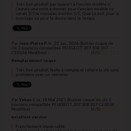
Très bon produit par rapport à l'ancien modèle si
j'aurais une note à donner pour l'ancien modèle ce
serait 2/5 le nouveau modèle 5/5. Que ça soit pour le
montage ou pour la durée dans le temps.
Par
Jean-Pierre P.
le
23 Jan. 2026 (
Boitier coque de
clé 2 boutons compatible PEUGEOT 207 308 307
CE0536 Modifiée
) :
(
5
/
5
)
Remplacement coque
Très bon produit facile à remplacer refaire la clé sans
problème avec un serrurier
Par
Yohan J.
le
18 Mai 2025 (
Boitier coque de clé 2
boutons compatible PEUGEOT 207 308 307 CE0536
Modifiée
) :
(
5
/
5
)
excellent service
Franchement impeccable
Ayant passé commande sur la boutique pour une clé