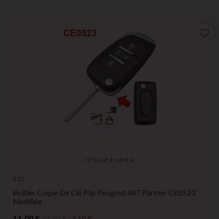
favorite_border
(
5
/
5
) sur
1
note(s)
407
Boitier Coque De Clé Plip Peugeot 407 Partner CE0523
Modifiée
Prix
11,00 €
13,50 €
-2,50 €