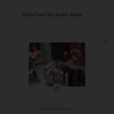
Vous Pourriez Aussi Aimer
favorite_border
(
4,6
/
5
) sur
53
note(s)