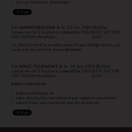
vis non fournies, dommage.
Par
IGHMOURACENE A.
le
22 Fév. 2024 (
Boitier
coque de clé 2 boutons compatible PEUGEOT 207 308
307 CE0536 Modifiée
) :
(
5
/
5
)
Le client a noté le produit mais n'a pas rédigé d'avis, ou
l'avis est en attente de modération.
Par
ANGE TOUSSAINT A.
le
14 Juin 2023 (
Boitier
coque de clé 2 boutons compatible PEUGEOT 207 308
307 CE0536 Modifiée
) :
(
5
/
5
)
belle realisation
belle esthétique et
sans doute plus fonctionnel par rapport précédent
caoutchouc qui n'arretait pas de se percer.