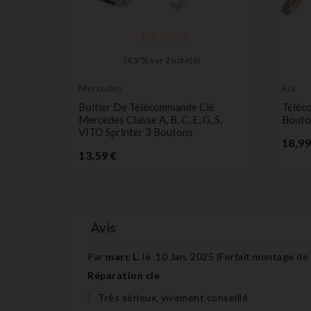
(
4,5
/
5
) sur
2
note(s)
Mercedes
Kia
Boitier
Boitier De Télécommande Clé
Téléc
Mercedes Classe A, B, C, E, G, S,
Bouto
VITO Sprinter 3 Boutons
18,99
Prix
13,59 €
Avis
Par
marc L.
le
10 Jan. 2025 (
Forfait montage de
Réparation cle
Très sérieux, vivement conseillé