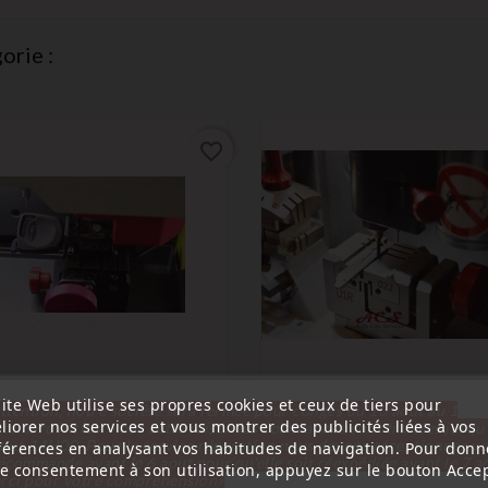
orie :
favorite_border
ite Web utilise ses propres cookies et ceux de tiers pour
ttention, notre société sera fermée pour congés du 10 aout au 1
liorer nos services et vous montrer des publicités liées à vos
tembre inclus. Pour cette raison les commandes sont traitées jusqu
(
4,8
/
5
) sur
4
note(s)
(
4,6
/
5
) sur
53
note(s)
out
14H00. Pour le service réparation nous devons réceptionner vo
férences en analysant vos habitudes de navigation. Pour donn
écommande avant le 6 aout pour qu'elle soit réexpédiée avant le 7 a
re consentement à son utilisation, appuyez sur le bouton Accep
Service de taille
rci pour votre compréhension»