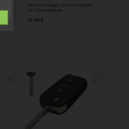
omobile
Forfait Montage De Votre Boitier
De Télécommande
Prix
12,90 €
favorite_border
favorite_border