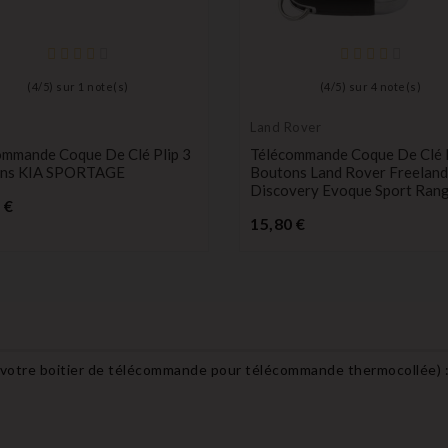
(
4
/
5
) sur
1
note(s)
(
4
/
5
) sur
4
note(s)
Land Rover
ommande Coque De Clé Plip 3
Télécommande Coque De Clé P
ns KIA SPORTAGE
Boutons Land Rover Freeland
Discovery Evoque Sport Ran
Prix
 €
Prix
15,80 €
 votre boitier de télécommande pour télécommande thermocollée
) 