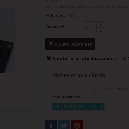
Service de montage de votre boitier de télé
Référence
MT02
Quantité
Ajouter Au Panier
Ajouter à la liste de souhaits
Notes et avis clients
(
5
/
5
)
-
7
note(s
Voir répartition
LIRE AVIS
EVALUEZ-LE