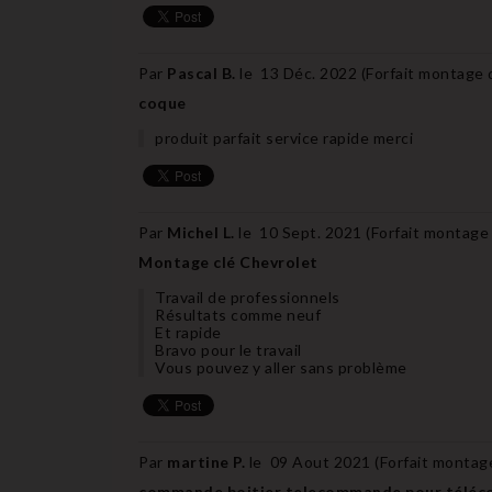
Par
Pascal B.
le
13 Déc. 2022 (
Forfait montage
coque
produit parfait service rapide merci
Par
Michel L.
le
10 Sept. 2021 (
Forfait montage
Montage clé Chevrolet
Travail de professionnels
Résultats comme neuf
Et rapide
Bravo pour le travail
Vous pouvez y aller sans problème
Par
martine P.
le
09 Aout 2021 (
Forfait montag
commande boitier telecommande pour télé