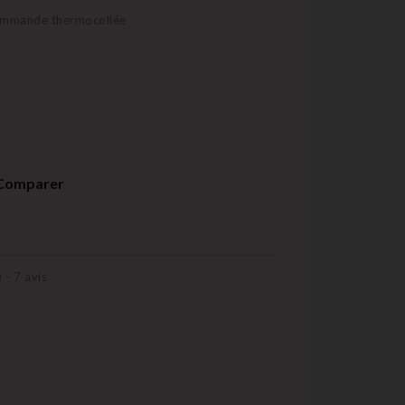
commande thermocollée
Comparer
) -
7
avis