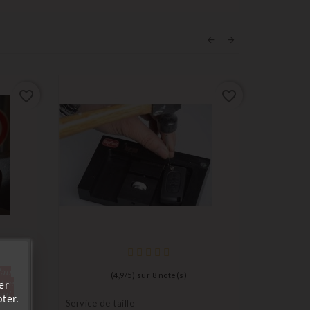
favorite_border
favorite_border
Service de
Service 
'au
(
4,9
/
5
) sur
8
note(s)
Clé Cass
tre
er
out.
ter.
Service de taille