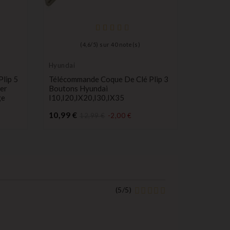
(
4,6
/
5
) sur
40
note(s)
Hyundai
coque de 
voiture
lip 5
Télécommande Coque De Clé Plip 3
Télécomm
er
Boutons Hyundai
Boutons S
ge
I10,I20,IX20,I30,IX35
Leon, Al
Prix
P
10,99 €
12,99 €
12,99 €
-2,00 €
:
(
5
/
5
)