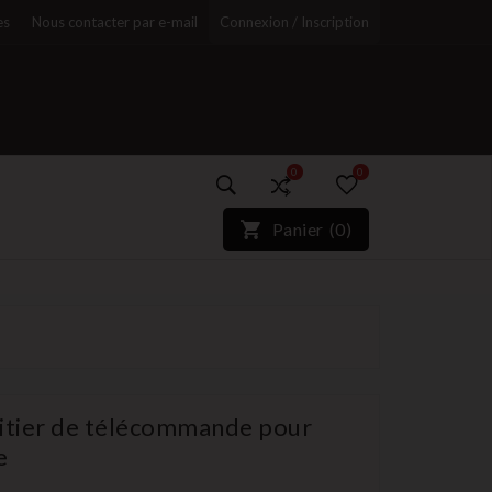
es
Nous contacter par e-mail
Connexion / Inscription
0
0
)*}
Panier
(
0
)
r
oitier de télécommande pour
e