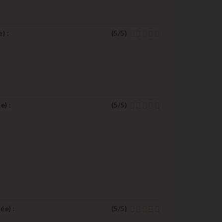
e
) :
(
5
/
5
)
ée
) :
(
5
/
5
)
lée
) :
(
5
/
5
)