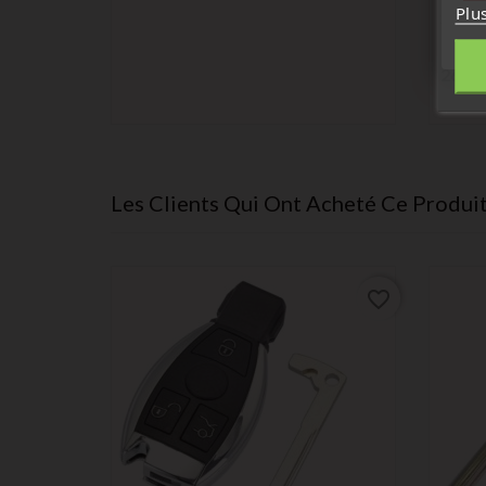
Plu
Boitier
Servic
FO21
26,00
Les Clients Qui Ont Acheté Ce Produi
favorite_border
favorite_border