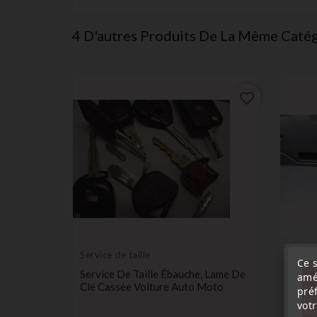
4 D'autres Produits De La Même Catég
favorite_border
favorite_border
Service de taille
Ce s
« A
Service De Taille Ébauche, Lame De
amé
sep
Clé Cassée Voiture Auto Moto
7 a
pré
tél
vot
Ford
Me