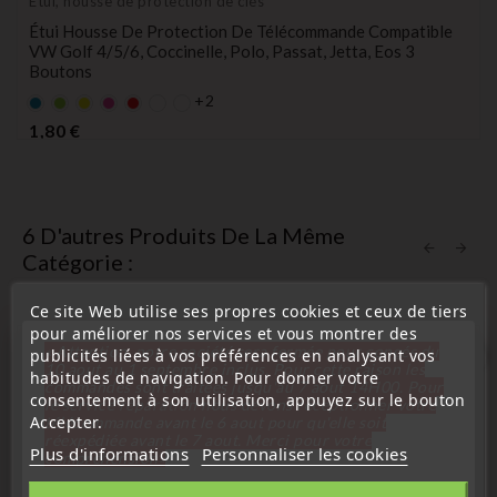
Étui, housse de protection de clés
Étui Housse De Protection De Télécommande Compatible
VW Golf 4/5/6, Coccinelle, Polo, Passat, Jetta, Eos 3
Boutons
+2
Bleu
Vert
Jaune
rose
rouge
Prix
1,80 €
6 D'autres Produits De La Même
Catégorie :
Ce site Web utilise ses propres cookies et ceux de tiers
pour améliorer nos services et vous montrer des
« Attention, notre société sera fermée pour congés du
publicités liées à vos préférences en analysant vos
favorite_border
10 aout au 1 septembre inclus. Pour cette raison les
habitudes de navigation. Pour donner votre
commandes sont traitées jusqu'au 7 aout
14H00. Pour
consentement à son utilisation, appuyez sur le bouton
le service réparation nous devons réceptionner votre
Accepter.
télécommande avant le 6 aout pour qu'elle soit
réexpédiée avant le 7 aout. Merci pour votre
Plus d'informations
Personnaliser les cookies
compréhension»
Fermer