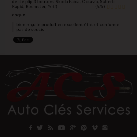
de clé plip 3 boutons Skoda Fabia, Octavia, Suberb,
Rapid, Roomster, Yeti
) :
(
5
/
5
)
coque
bien reçu le produit en excellent état et conforme
pas de soucis