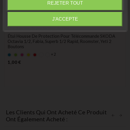
REJETER TOUT
Information
J'ACCEPTE
Étui, housse de protection de clés
Étui Housse De Protection Pour Télécommande SKODA
Octavia 1/2, Fabia, Superb 1/2 Rapid, Roomster, Yeti 2
Boutons
+2
Bleu
Vert
rose
Jaune
rouge
Prix
1,00 €
Les Clients Qui Ont Acheté Ce Produit
Ont Également Acheté :