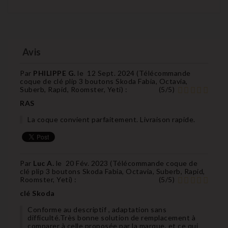
Avis
Par
PHILIPPE G.
le
12 Sept. 2024 (
Télécommande
coque de clé plip 3 boutons Skoda Fabia, Octavia,
Suberb, Rapid, Roomster, Yeti
) :
(
5
/
5
)
RAS
La coque convient parfaitement. Livraison rapide.
Par
Luc A.
le
20 Fév. 2023 (
Télécommande coque de
clé plip 3 boutons Skoda Fabia, Octavia, Suberb, Rapid,
Roomster, Yeti
) :
(
5
/
5
)
clé Skoda
Conforme au descriptif , adaptation sans
difficulté.Très bonne solution de remplacement à
comparer à celle proposée par la marque, et ce qui