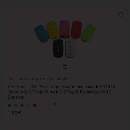
favorite_border
Étui, housse de protection de clés
Étui Housse De Protection Pour Télécommande SKODA
Octavia 1/2, Fabia, Superb 1/2 Rapid, Roomster, Yeti 3
Boutons
+2
Bleu
Vert
rose
Jaune
rouge
Prix
1,80 €