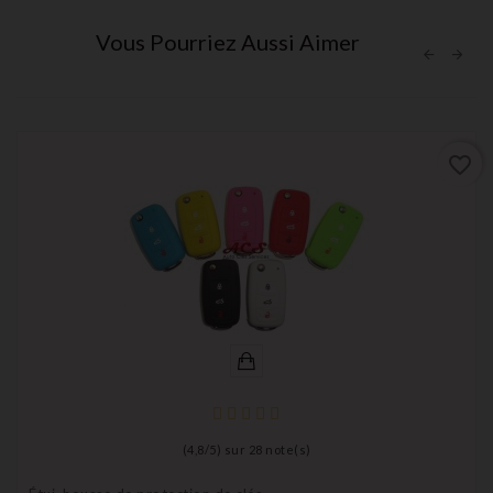
Vous Pourriez Aussi Aimer
favorite_border
(
4,8
/
5
) sur
28
note(s)