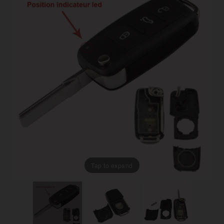
Tap to expand