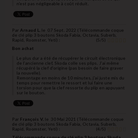
n'est pas négligeable à coût réduit.
Par
Arnaud L.
le
07 Sept. 2022 (
Télécommande coque
de clé plip 3 boutons Skoda Fabia, Octavia, Suberb,
Rapid, Roomster, Yeti
) :
(
5
/
5
)
Bon achat
Le plus dur a été de récupérer le circuit électronique
de l'ancienne clef, Skoda colle ses plips. J'ai même
récupéré la clef d'origine (pas besoin de faire graver
la nouvelle).
Remontage en moins de 10 minutes, j'ai juste mis du
temps pour remettre le ressort et lui faire une
torsion pour que la clef ressorte du plip en appuyant
sur le bouton.
Par
François V.
le
30 Mai 2021 (
Télécommande coque
de clé plip 3 boutons Skoda Fabia, Octavia, Suberb,
Rapid, Roomster, Yeti
) :
(
4
/
5
)
Télécommande coque de clé plip 3 boutons Skoda