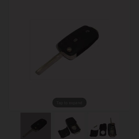
Tap to expand