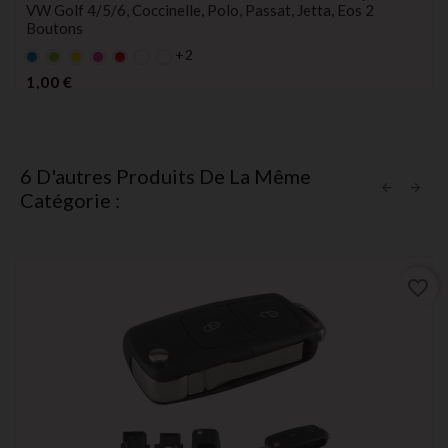
VW Golf 4/5/6, Coccinelle, Polo, Passat, Jetta, Eos 2
Boutons
+2
Bleu
Vert
Jaune
rose
rouge
Prix
1,00 €
6 D'autres Produits De La Même
Catégorie :
favorite_border