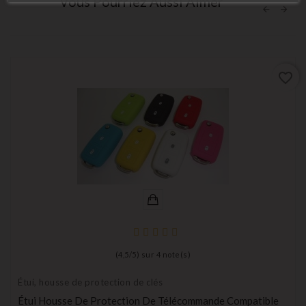
Vous Pourriez Aussi Aimer
favorite_border
(
4,5
/
5
) sur
4
note(s)
Étui, housse de protection de clés
Étui Housse De Protection De Télécommande Compatible