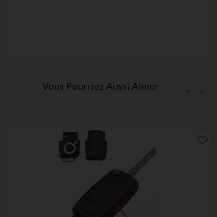
Vous Pourriez Aussi Aimer
favorite_border