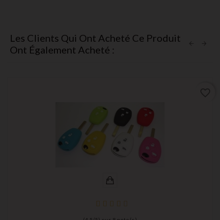
Les Clients Qui Ont Acheté Ce Produit
Ont Également Acheté :
favorite_border
(
4,5
/
5
) sur
8
note(s)