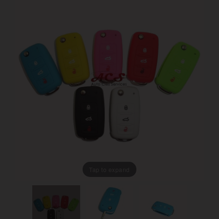
Tap to expand