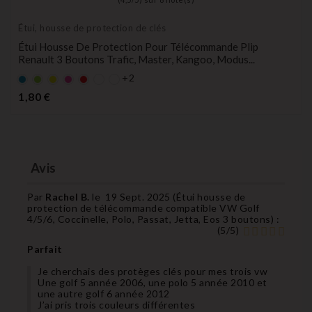
Étui, housse de protection de clés
Étui Housse De Protection Pour Télécommande Plip
Renault 3 Boutons Trafic, Master, Kangoo, Modus...
+2
Bleu
Vert
Jaune
rose
rouge
Prix
1,80 €
Avis
Par
Rachel B.
le
19 Sept. 2025 (
Étui housse de
protection de télécommande compatible VW Golf
4/5/6, Coccinelle, Polo, Passat, Jetta, Eos 3 boutons
) :
(
5
/
5
)
Parfait
Je cherchais des protèges clés pour mes trois vw
Une golf 5 année 2006, une polo 5 année 2010 et
une autre golf 6 année 2012
J’ai pris trois couleurs différentes