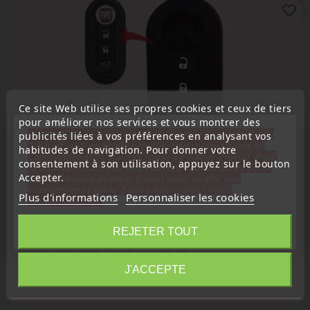
favorite_border
Ce site Web utilise ses propres cookies et ceux de tiers
pour améliorer nos services et vous montrer des
« Attention, notre société sera fermée pour congés du
publicités liées à vos préférences en analysant vos
10 aout au 1 septembre inclus. Pour cette raison les
habitudes de navigation. Pour donner votre
commandes sont traitées jusqu'au 7 aout
14H00. Pour
consentement à son utilisation, appuyez sur le bouton
le service réparation nous devons réceptionner votre
Accepter.
télécommande avant le 6 aout pour qu'elle soit
réexpédiée avant le 7 aout. Merci pour votre
(
5
/
5
) sur
1
note(s)
Plus d'informations
Personnaliser les cookies
compréhension»
Étui, housse de protection de clés
Fermer
REJETER TOUT
Étui Housse De Protection Pour Télécommande Clé Plip
Ducato 500 BOXER JUMPER DOBLO
Information
J'ACCEPTE
Prix
3,99 €