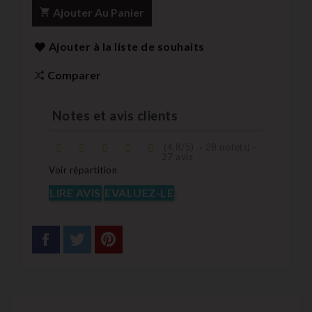
Ajouter Au Panier
Ajouter à la liste de souhaits
Comparer
Notes et avis clients
(
4,8
/
5
)
-
28
note(s) -
27
avis
Voir répartition
LIRE AVIS
EVALUEZ-LE