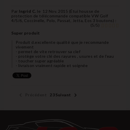
Par
Ingrid C.
le
12 Nov. 2015 (
Étui housse de
protection de télécommande compatible VW Golf
4/5/6, Coccinelle, Polo, Passat, Jetta, Eos 3 boutons
) :
(
5
/
5
)
Super produit
Produit d.excellente qualité que je recommande
vivement
- permet de vite retrouver sa clef
- protège votre clé des rayures , usures et de l'eau
- toucher super agréable
- livraison vraiment rapide et soignée


Précédent
1
2
3
Suivant