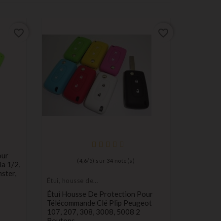
favorite_border
favorite_border
Étui, hou
protectio
our
Étui Coq
(
4,6
/
5
) sur
34
note(s)
a 1/2,
VW GOLF
ster,
Bleu
roug
N
Étui, housse de
protection de clés
12,99 €
Étui Housse De Protection Pour
Télécommande Clé Plip Peugeot
107, 207, 308, 3008, 5008 2
Boutons