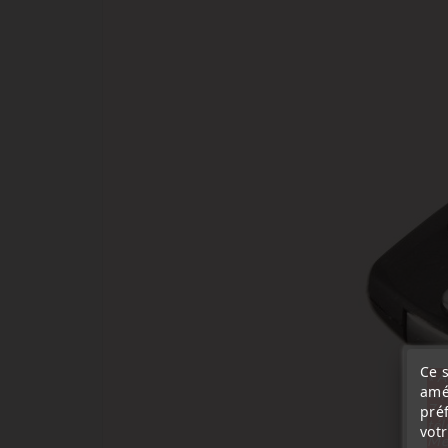
Ce s
« A
amé
sep
7 a
pré
tél
vot
Me