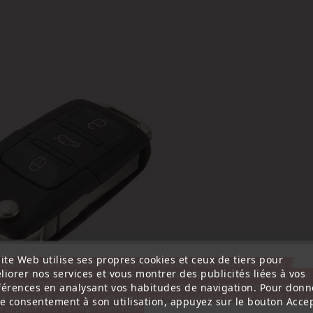
ite Web utilise ses propres cookies et ceux de tiers pour
ttention, notre société sera fermée pour congés du 10 aout au 1
liorer nos services et vous montrer des publicités liées à vos
tembre inclus. Pour cette raison les commandes sont traitées jusqu
out
14H00. Pour le service réparation nous devons réceptionner vo
férences en analysant vos habitudes de navigation. Pour donn
écommande avant le 6 aout pour qu'elle soit réexpédiée avant le 7 a
re consentement à son utilisation, appuyez sur le bouton Accep
rci pour votre compréhension»