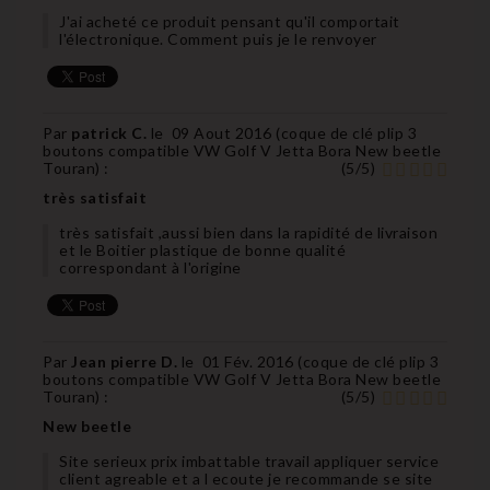
J'ai acheté ce produit pensant qu'il comportait
l'électronique. Comment puis je le renvoyer
Par
patrick C.
le
09 Aout 2016 (
coque de clé plip 3
boutons compatible VW Golf V Jetta Bora New beetle
Touran
) :
(
5
/
5
)
très satisfait
très satisfait ,aussi bien dans la rapidité de livraison
et le Boitier plastique de bonne qualité
correspondant à l'origine
Par
Jean pierre D.
le
01 Fév. 2016 (
coque de clé plip 3
boutons compatible VW Golf V Jetta Bora New beetle
Touran
) :
(
5
/
5
)
New beetle
Site serieux prix imbattable travail appliquer service
client agreable et a l ecoute je recommande se site