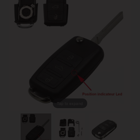
Tap to expand