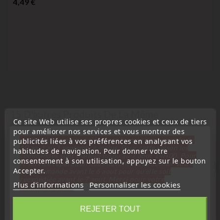
Prix
4,49 €
15 D'autres Produits De La Même
Ce site Web utilise ses propres cookies et ceux de tiers
Catégorie :
pour améliorer nos services et vous montrer des
« Attention, notre société sera fermée pour congés du
publicités liées à vos préférences en analysant vos
10 aout au 1 septembre inclus. Pour cette raison les
habitudes de navigation. Pour donner votre
commandes sont traitées jusqu'au 7 aout
14H00. Pour
consentement à son utilisation, appuyez sur le bouton
le service réparation nous devons réceptionner votre
favorite_border
Accepter.
télécommande avant le 6 aout pour qu'elle soit
réexpédiée avant le 7 aout. Merci pour votre
Plus d'informations
Personnaliser les cookies
compréhension»
Fermer
REJETER TOUT