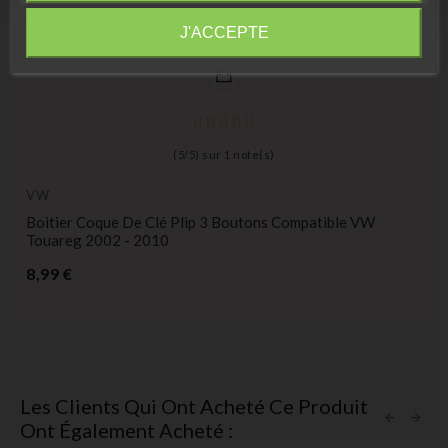
Information
J'ACCEPTE
(
5
/
5
) sur
1
note(s)
VW
Boitier Coque De Clé Plip 3 Boutons Compatible VW
Touareg 2002 - 2010
Prix
8,99 €
Les Clients Qui Ont Acheté Ce Produit
Ont Également Acheté :