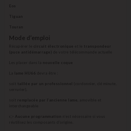
Eos
Tiguan
Touran
Mode d’emploi
Récupérer le
circuit électronique
et le
transpondeur
(puce antidémarrage)
de votre télécommande actuelle
Les placer dans la
nouvelle coque
La
lame HU66
devra être :
soit
taillée par un professionnel
(cordonnier, clé minute,
serrurier),
soit
remplacée par l’ancienne lame
, amovible et
interchangeable
👉
Aucune programmation
n’est nécessaire si vous
réutilisez les composants d’origine.