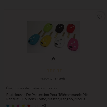
favorite_border
(
4,5
/
5
) sur
8
note(s)
Étui, housse de protection de clés
Étui Housse De Protection Pour Télécommande Plip
Renault 3 Boutons Trafic, Master, Kangoo, Modus...
+2
Bleu
Vert
rose
Jaune
rouge