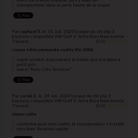
transpondeur dans la parie haute de la coque
Par
raphael S.
le
01 Juil. 2020 (
coque de clé plip 3
boutons compatible VW Golf V Jetta Bora New beetle
Touran
) :
(
5
/
5
)
coque télécommande caddy life 2006
super produit exactement la même que d origine a
petit prix .
merci "Auto Clés Services"
Par
zurek Z.
le
24 Jan. 2020 (
coque de clé plip 3
boutons compatible VW Golf V Jetta Bora New beetle
Touran
) :
(
5
/
5
)
impeccable
conforme pour mon caddy. le transpondeur s'installe
très bien. livraison rapide