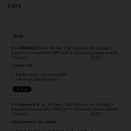
Prix
1,80 €
Avis
Par
ARNAUD G.
le
14 Avr. 2021 (
coque de clé plip 3
boutons compatible VW Golf V Jetta Bora New beetle
Touran
) :
(
5
/
5
)
Coque clé
Parfait pour clé polo 2009
Livraison rapide merci
Par
bernard A.
le
23 Sept. 2020 (
coque de clé plip 3
boutons compatible VW Golf V Jetta Bora New beetle
Touran
) :
(
5
/
5
)
changement de coque
merci de m'avoir indiquer qu'il y avait un