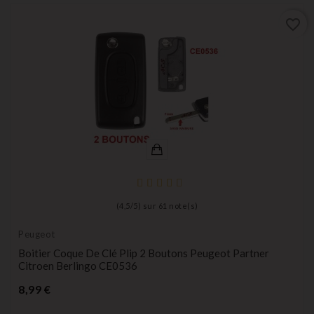
favorite_border
(
4,5
/
5
) sur
61
note(s)
Peugeot
Boitier Coque De Clé Plip 2 Boutons Peugeot Partner
Citroen Berlingo CE0536
Prix
8,99 €