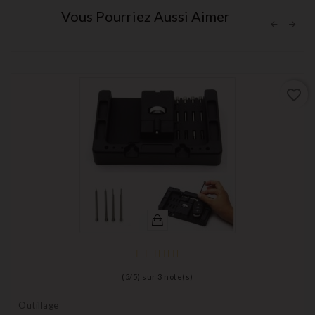
Vous Pourriez Aussi Aimer
favorite_border
(
5
/
5
) sur
3
note(s)
Outillage