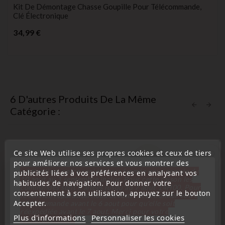
Kit De Démontage Chasse Goupille Pour Télécommande,
Clé Électronique
Prix
34,99 €
6 D'autres Produits De La Même
Catégorie :
Ce site Web utilise ses propres cookies et ceux de tiers
favorite_border
pour améliorer nos services et vous montrer des
« Attention, notre société sera fermée pour congés du
publicités liées à vos préférences en analysant vos
10 aout au 1 septembre inclus. Pour cette raison les
habitudes de navigation. Pour donner votre
commandes sont traitées jusqu'au 7 aout
14H00. Pour
consentement à son utilisation, appuyez sur le bouton
le service réparation nous devons réceptionner votre
Accepter.
télécommande avant le 6 aout pour qu'elle soit
réexpédiée avant le 7 aout. Merci pour votre
Plus d'informations
Personnaliser les cookies
compréhension»