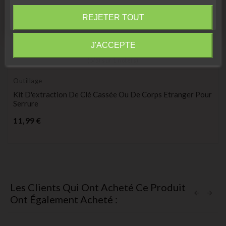
Fermer
REJETER TOUT
Information
J'ACCEPTE
(
5
/
5
) sur
1
note(s)
Outillage
Kit D'extraction De Clé Cassée Ou De Corps Etranger Pour
Serrure
Prix
11,99 €
Les Clients Qui Ont Acheté Ce Produit
Ont Également Acheté :