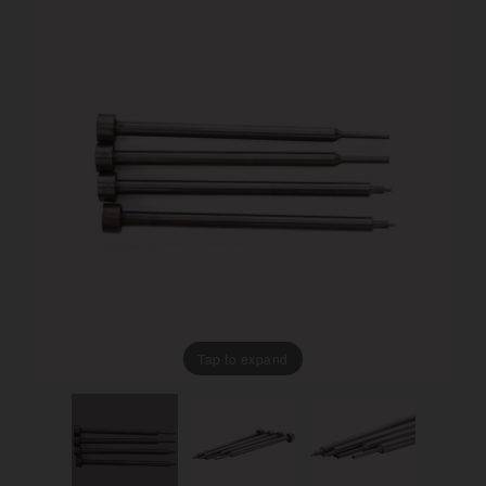
Tap to expand