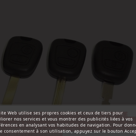
ite Web utilise ses propres cookies et ceux de tiers pour
ttention, notre société sera fermée pour congés du 10 aout au 1
liorer nos services et vous montrer des publicités liées à vos
tembre inclus. Pour cette raison les commandes sont traitées jusqu
out
14H00. Pour le service réparation nous devons réceptionner vo
férences en analysant vos habitudes de navigation. Pour donn
écommande avant le 6 aout pour qu'elle soit réexpédiée avant le 7 a
re consentement à son utilisation, appuyez sur le bouton Accep
rci pour votre compréhension»