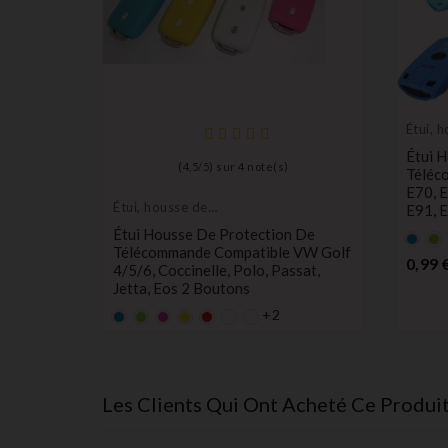
Étui, 
protec
Étui 
(
4,5
/
5
) sur
4
note(s)
Télé
E70, E
Étui, housse de
E91, 
protection de clés
 Pour
Étui Housse De Protection De
Bleu
Ve
ugeot
Télécommande Compatible VW Golf
0,99 
 2
4/5/6, Coccinelle, Polo, Passat,
Jetta, Eos 2 Boutons
+2
Bleu
Vert
rose
Jaune
rouge
Prix
1,00 €
Les Clients Qui Ont Acheté Ce Produi