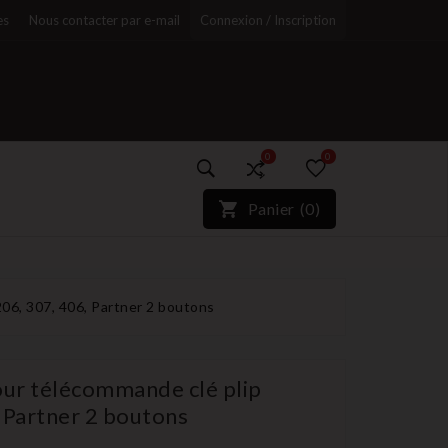
es
Nous contacter par e-mail
Connexion / Inscription
0
0
)*}
Panier
(
0
)
r
06, 307, 406, Partner 2 boutons
our télécommande clé plip
 Partner 2 boutons