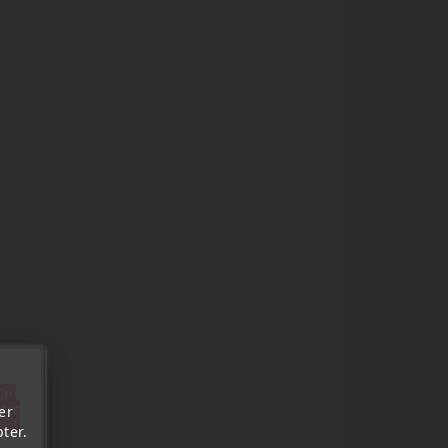
'au
tre
er
out.
ter.