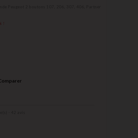
ande Peugeot 2 boutons 107, 206, 307, 406, Partner
k !
Comparer
e(s) -
42
avis