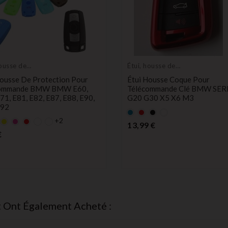
housse de
Étui, housse de
tion de clés
protection de clés
Housse De Protection Pour
Étui Housse Coque Pour
commande BMW BMW E60,
Télécommande Clé BMW SER
71, E81, E82, E87, E88, E90,
G20 G30 X5 X6 M3
E92
Bleu
rouge
Noir
blanc
+2
rt
Jaune
rose
rouge
Prix
13,99 €
Prix
€
t Ont Également Acheté :