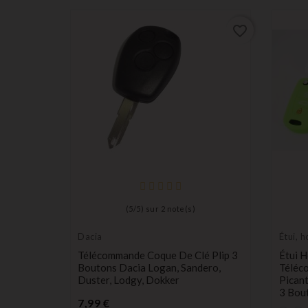
favorite_border
favorite_border
(
5
/
5
) sur
2
note(s)
Dacia
Étui, 
protec
s Switch
Télécommande Coque De Clé Plip 3
Étui 
W, Opel,
Boutons Dacia Logan, Sandero,
Téléc
per,
Duster, Lodgy, Dokker
Picant
3 Bou
Prix
7,99 €