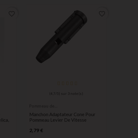
favorite_border
favorite_border
(
4,7
/
5
) sur
3
note(s)
Pommeau de
Peugeot
levier de vitesse
é
Manchon Adaptateur Cone Pour
Bouton 1
lica,
Pommeau Levier De Vitesse
Télécom
Partner, 
Prix
2,79 €
Pr
4,90 €