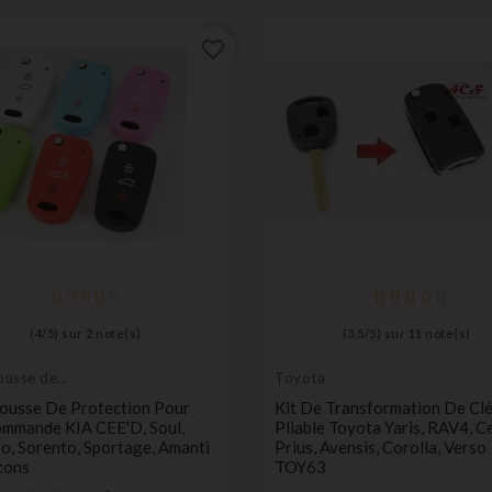
favorite_border
(
4
/
5
) sur
2
note(s)
(
3,5
/
5
) sur
11
note(s)
housse de
Toyota
tion de clés
Housse De Protection Pour
Kit De Transformation De Cl
ommande KIA CEE'D, Soul,
Pliable Toyota Yaris, RAV4, Ce
o, Sorento, Sportage, Amanti
Prius, Avensis, Corolla, Verso
tons
TOY63