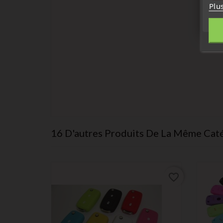
Plu
16 D'autres Produits De La Même Caté
favorite_border
favorite_border