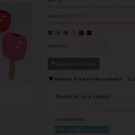
Étui de protection en silicone pour télécomm
Référence
EH-PSA-01
Disponibilité:
Ce produit n’est plus en stoc
Bleu
Vert
rose
Jaune
Noir
blanc
rouge
Quantité
Ajouter Au Panier
Ajouter à la liste de souhaits
Notes et avis clients
(
4,8
/
5
)
-
44
not
Voir répartition
LIRE AVIS
EVALUEZ-LE