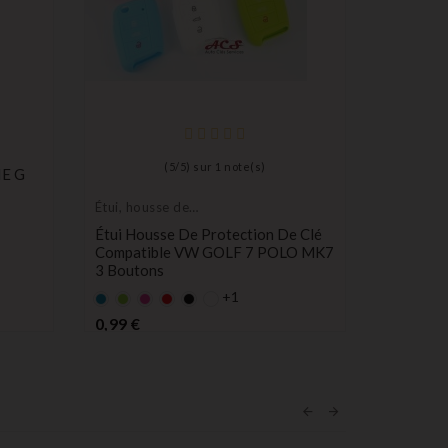
(
5
/
5
) sur
1
note(s)
IE G
Étui, housse de
Étui, hou
protection de clés
protectio
Étui Housse De Protection De Clé
Étui Hou
Compatible VW GOLF 7 POLO MK7
Télécomm
3 Boutons
Picanto,
3 Bouto
+1
Bleu
Vert
rose
rouge
Noir
Bleu
Vert
r
Prix
0,99 €
Pr
1,80 €