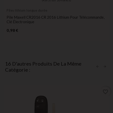
(
4,6
/
5
) sur
20
note(s)
Piles lithium longue durée
Pile Maxell CR2016 CR 2016 Lithium Pour Télécommande,
Clé Électronique
Prix
0,98 €
16 D'autres Produits De La Même
Catégorie :
favorite_border