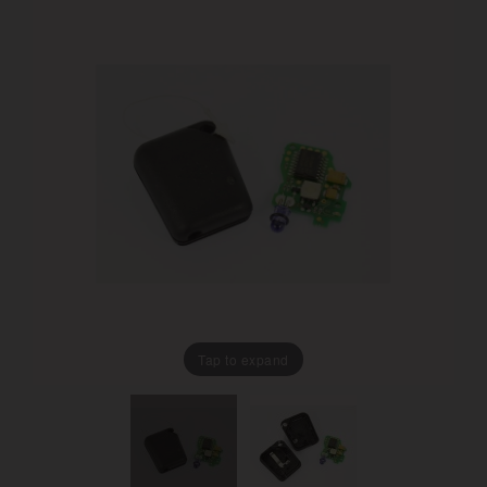
Tap to expand