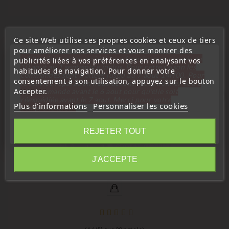
Vous Pourriez Aussi Aimer
Ce site Web utilise ses propres cookies et ceux de tiers
pour améliorer nos services et vous montrer des
« Attention, notre société sera fermée pour congés du
publicités liées à vos préférences en analysant vos
10 aout au 1 septembre inclus. Pour cette raison les
habitudes de navigation. Pour donner votre
commandes sont traitées jusqu'au 7 aout
14H00. Pour
consentement à son utilisation, appuyez sur le bouton
le service réparation nous devons réceptionner votre
Accepter.
télécommande avant le 6 aout pour qu'elle soit
favorite_border
réexpédiée avant le 7 aout. Merci pour votre
Plus d'informations
Personnaliser les cookies
compréhension»
Fermer
REJETER TOUT
Information
J'ACCEPTE