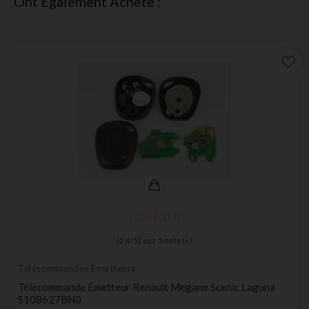
Ont Également Acheté :
favorite_border
(
2,4
/
5
) sur
5
note(s)
Télécommandes Émetteurs
Télécommande Émetteur Renault Megane Scenic Laguna
S108627BN0