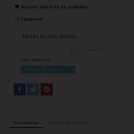
Ajouter à la liste de souhaits
Comparer
Notes et avis clients
(
5
/
5
)
-
1
note(s) -
1
avis
Voir répartition
LIRE AVIS
EVALUEZ-LE
Description
Détails du produit