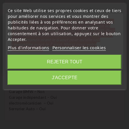
51218374929, 66126955750, 66126955747,
Ce site Web utilise ses propres cookies et ceux de tiers
51218372844, LX8FZV
pour améliorer nos services et vous montrer des
« Attention, notre société sera fermée pour congés du
publicités liées à vos préférences en analysant vos
10 aout au 1 septembre inclus. Pour cette raison les
habitudes de navigation. Pour donner votre
commandes sont traitées jusqu'au 7 aout
14H00. Pour
consentement à son utilisation, appuyez sur le bouton
le service réparation nous devons réceptionner votre
Accepter.
télécommande avant le 6 aout pour qu'elle soit
Qui peux programmer cet émetteur ?
réexpédiée avant le 7 aout. Merci pour votre
Plus d'informations
Personnaliser les cookies
compréhension»
Garage BMW – Oui
Garage indépendant – Oui
Fermer
REJETER TOUT
électromécanicien – Oui
Serrurier Auto – Oui
Information
J'ACCEPTE
Qui peux programmer le transpondeur pour le démarrage ?
Garage BMW – Non
Garage indépendant – Oui
électromécanicien – Oui
Serrurier Auto – Oui