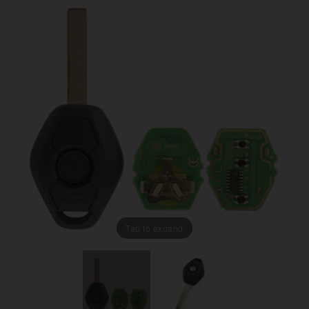
Tap to expand