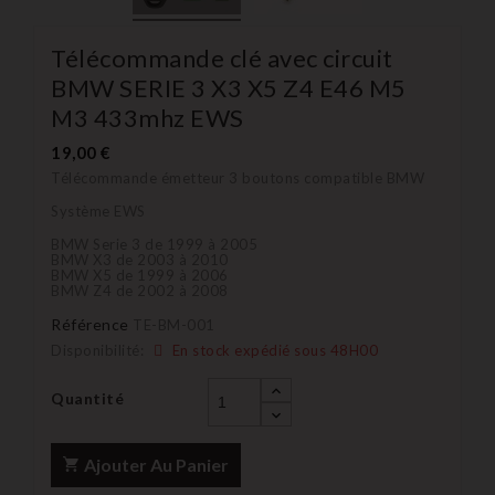
Télécommande clé avec circuit
BMW SERIE 3 X3 X5 Z4 E46 M5
M3 433mhz EWS
19,00 €
Télécommande émetteur 3 boutons compatible BMW
Système EWS
BMW Serie 3 de 1999 à 2005
BMW X3 de 2003 à 2010
BMW X5 de 1999 à 2006
BMW Z4 de 2002 à 2008
Référence
TE-BM-001
Disponibilité:
En stock expédié sous 48H00
Quantité
Ajouter Au Panier