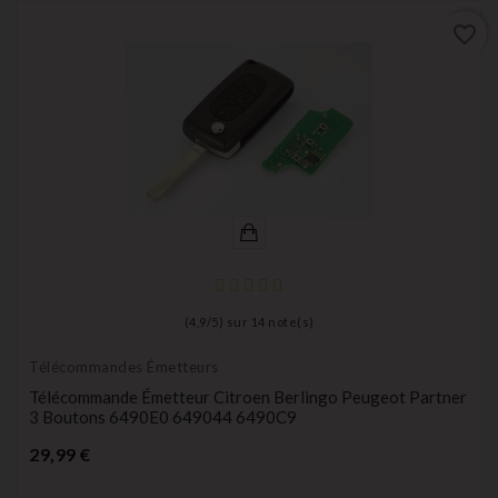
favorite_border
(
4,9
/
5
) sur
14
note(s)
Télécommandes Émetteurs
Télécommande Émetteur Citroen Berlingo Peugeot Partner
3 Boutons 6490E0 649044 6490C9
Prix
29,99 €