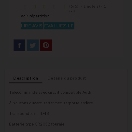
(
5
/
5
)
-
1
note(s) -
1
avis
Voir répartition
LIRE AVIS
EVALUEZ-LE
Description
Détails du produit
Télécommande avec circuit compatible Audi
3 boutons ouverture/fermeture/porte arrière
Transpondeur : ID48
Batterie type CR2032 fournie