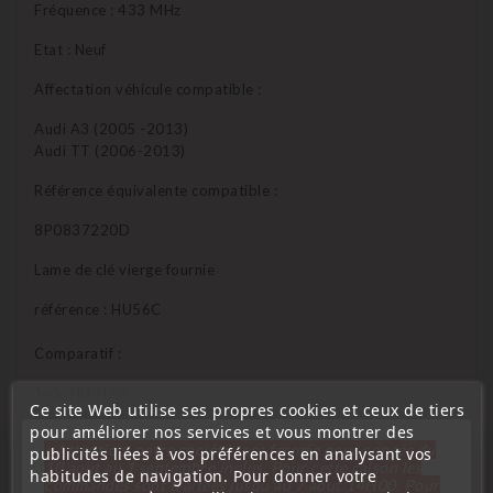
Fréquence : 433 MHz
Etat : Neuf
Affectation véhicule compatible :
Audi A3 (2005 -2013)
Audi TT (2006-2013)
Référence équivalente compatible :
8P0837220D
Lame de clé vierge fournie
référence : HU56C
Comparatif :
Jma: HU-HAA
Ce site Web utilise ses propres cookies et ceux de tiers
Errebi: HF55
pour améliorer nos services et vous montrer des
Silca: HU66
« Attention, notre société sera fermée pour congés du
publicités liées à vos préférences en analysant vos
Orion: HF66
10 aout au 1 septembre inclus. Pour cette raison les
habitudes de navigation. Pour donner votre
commandes sont traitées jusqu'au 7 aout
14H00. Pour