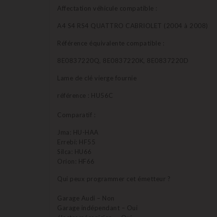
Affectation véhicule compatible :
A4 S4 RS4 QUATTRO CABRIOLET (2004 à 2008)
Référence équivalente compatible :
8E0837220Q, 8E0837220K, 8E0837220D
Lame de clé vierge fournie
référence : HU56C
Comparatif :
Jma: HU-HAA
Errebi: HF55
Silca: HU66
Orion: HF66
Qui peux programmer cet émetteur ?
Garage Audi – Non
Garage indépendant – Oui