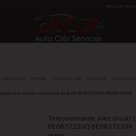
Auto Clés Servic
Taille De Clé
Neiman
Coque De Clé
Emetteur
Contacteu
ande avec circuit compatible Audi A4 8E0837220Q 8E0837220K
Télécommande avec circuit 
8E0837220Q 8E0837220K
38,00 €