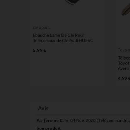
clé pour
transpondeur,
Ébauche Lame De Clé Pour
ébauche
Télécommande Clé Audi HU56C
Prix
5,99 €
Toyot
é Plip
Téléc
rius
Toyota
Y63
Avens
4,99 
Avis
Par
jerome C.
le
04 Nov. 2020 (
Télécommande a
bon produit