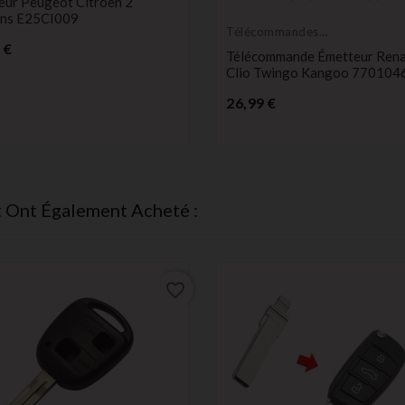
eur Peugeot Citroen 2
ns E25CI009
Télécommandes
Prix
Émetteurs
 €
Télécommande Émetteur Rena
Clio Twingo Kangoo 770104
Prix
26,99 €
t Ont Également Acheté :
favorite_border