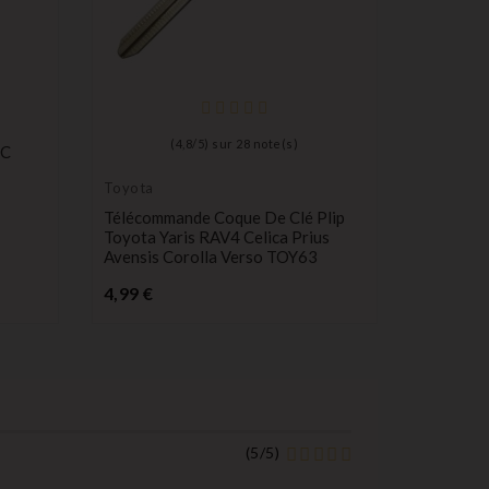
(
4,8
/
5
) sur
28
note(s)
6C
Toyota
Télécommande Coque De Clé Plip
Toyota Yaris RAV4 Celica Prius
Avensis Corolla Verso TOY63
Prix
4,99 €
(
5
/
5
)