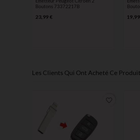
Émetteur Peugeot Citroen 2
Émett
Boutons 73372217B
Bouto
Prix
23,99 €
19,99
o Punto
Les Clients Qui Ont Acheté Ce Produi
favorite_border
favorite_border