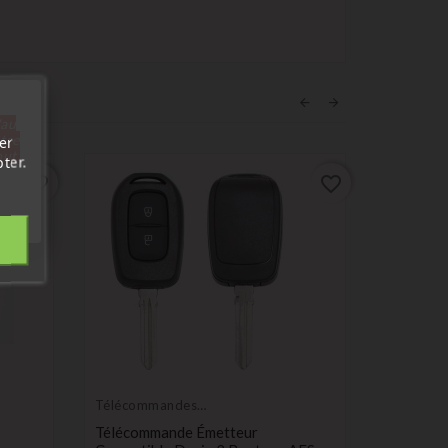
'au
tre
er
out.
ter.
favorite_border
favorite_border
Télécommandes
Télécom
Émetteurs
Émetteur
Télécommande Émetteur
Télécomm