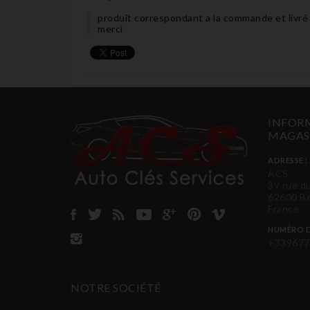
produit correspondant a la commande et livré 
merci
INFORM
MAGAS
ADRESSE :
ACS
39 rue d
62600 B
France
NUMÉRO D
+339677
NOTRE SOCIÉTÉ