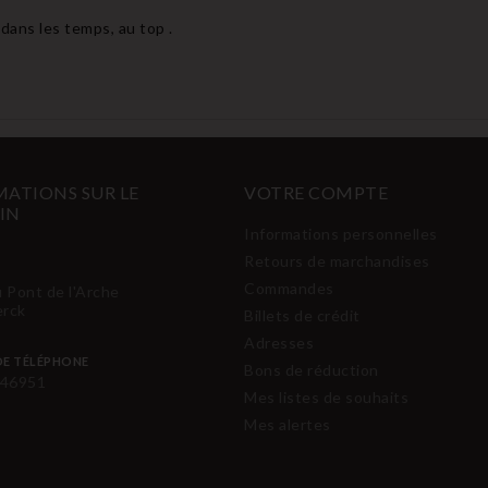
dans les temps, au top .
ATIONS SUR LE
VOTRE COMPTE
IN
Informations personnelles
Retours de marchandises
Commandes
u Pont de l'Arche
erck
Billets de crédit
Adresses
E TÉLÉPHONE
Bons de réduction
46951
Mes listes de souhaits
Mes alertes