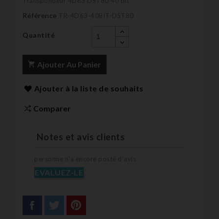
Transpondeur 4D63 DST80 40 bit
Référence
TR-4D63-40BIT-DST80
Quantité
Ajouter Au Panier
Ajouter à la liste de souhaits
Comparer
Notes et avis clients
personne n'a encore posté d'avis
EVALUEZ-LE