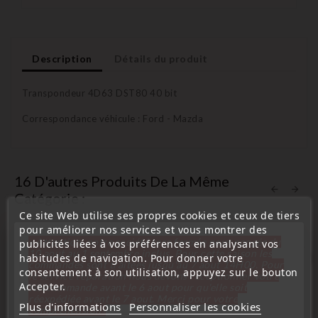
Description
Détails du produit
Transpondeur 4D63 DST80 40 bit
Correspondance véhicule : Ford - Mazda
16 D'autres Produits De La Même
Catégorie :
Ce site Web utilise ses propres cookies et ceux de tiers
pour améliorer nos services et vous montrer des
« Attention, notre société sera fermée pour congés du
publicités liées à vos préférences en analysant vos
10 aout au 1 septembre inclus. Pour cette raison les
habitudes de navigation. Pour donner votre
favorite_border
commandes sont traitées jusqu'au 7 aout
14H00. Pour
consentement à son utilisation, appuyez sur le bouton
le service réparation nous devons réceptionner votre
Accepter.
télécommande avant le 6 aout pour qu'elle soit
réexpédiée avant le 7 aout. Merci pour votre
Plus d'informations
Personnaliser les cookies
compréhension»