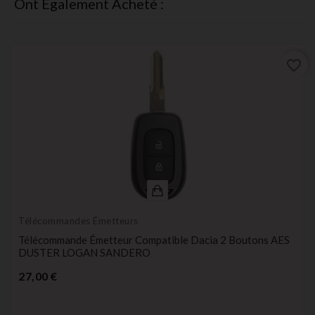
Ont Également Acheté :
favorite_border
Télécommandes Émetteurs
Télécommande Émetteur Compatible Dacia 2 Boutons AES
DUSTER LOGAN SANDERO
Prix
27,00 €