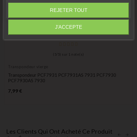
Fermer
REJETER TOUT
Information
J'ACCEPTE
(
5
/
5
) sur
1
note(s)
Transpondeur vierge
Transpondeur PCF7931 PCF7931AS 7931 PCF7930
PCF7930AS 7930
Prix
7,99 €
Les Clients Qui Ont Acheté Ce Produit