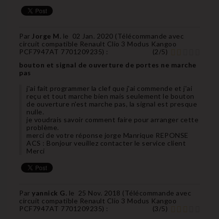
Par
Jorge M.
le
02 Jan. 2020 (
Télécommande avec
circuit compatible Renault Clio 3 Modus Kangoo
PCF7947AT 7701209235
) :
(
2
/
5
)
bouton et signal de ouverture de portes ne marche
pas
j'ai fait programmer la clef que j'ai commende et j'ai
reçu et tout marche bien mais seulement le bouton
de ouverture n'est marche pas, la signal est presque
nulle.
je voudrais savoir comment faire pour arranger cette
problème.
merci de votre réponse jorge Manrique REPONSE
ACS : Bonjour veuillez contacter le service client
Merci
Par
yannick G.
le
25 Nov. 2018 (
Télécommande avec
circuit compatible Renault Clio 3 Modus Kangoo
PCF7947AT 7701209235
) :
(
3
/
5
)