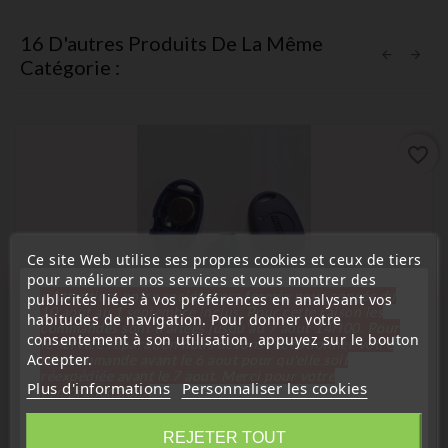
16 D'autres Produits De La Même
Catégorie :
favorite_border
Ce site Web utilise ses propres cookies et ceux de tiers
pour améliorer nos services et vous montrer des
« Attention, notre société sera fermée pour congés du
publicités liées à vos préférences en analysant vos
10 aout au 1 septembre inclus. Pour cette raison les
habitudes de navigation. Pour donner votre
commandes sont traitées jusqu'au 7 aout
14H00. Pour
consentement à son utilisation, appuyez sur le bouton
le service réparation nous devons réceptionner votre
Accepter.
télécommande avant le 6 aout pour qu'elle soit
réexpédiée avant le 7 aout. Merci pour votre
Télécommandes Émetteurs
Plus d'informations
Personnaliser les cookies
compréhension»
Télécommande Émetteur Fiat 1 Boutons TRW 210300
101756-B CE0523
Fermer
REJETER TOUT