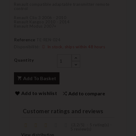
Renault compatible adaptable transmitter remote
control
Renault Clio 3 2006 - 2010
Renault Kangoo 2010 - 2014
Renault Modus 2007+
Reference
TE-REN-024
Disponibilité:
In stock, ships within 48 hours
Quantity
Add To Basket
Add to wishlist
Add to compare
Customer ratings and reviews
(
3,2
/
5
)
-
5
rating(s) -
5
review(s)
View distribution