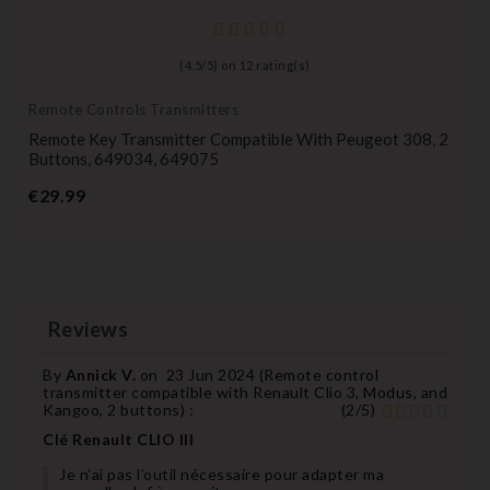
(
4,5
/
5
) on
12
rating(s)
Remote Controls Transmitters
Remote Key Transmitter Compatible With Peugeot 308, 2
Buttons, 649034, 649075
Price
€29.99
Reviews
By
Annick V.
on
23 Jun 2024 (
Remote control
transmitter compatible with Renault Clio 3, Modus, and
Kangoo, 2 buttons
) :
(
2
/
5
)
Clé Renault CLIO III
Je n’ai pas l’outil nécessaire pour adapter ma