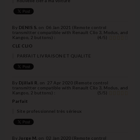
nouvelle clef à ma voiture
By
DENIS S.
on
06 Jan 2021 (
Remote control
transmitter compatible with Renault Clio 3, Modus, and
Kangoo, 2 buttons
) :
(
4
/
5
)
CLE CLIO
PARFAIT LIVRAISON ET QUALITE
By
Djillali R.
on
27 Apr 2020 (
Remote control
transmitter compatible with Renault Clio 3, Modus, and
Kangoo, 2 buttons
) :
(
5
/
5
)
Parfait
Site professionnel très sérieux
By
Jorge M.
on
02 Jan 2020 (
Remote control