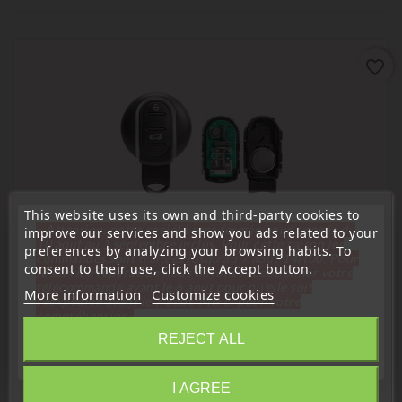
favorite_border
This website uses its own and third-party cookies to
« Attention, notre société sera fermée pour congés du
improve our services and show you ads related to your
10 aout au 1 septembre inclus. Pour cette raison les
preferences by analyzing your browsing habits. To
commandes sont traitées jusqu'au 7 aout
14H00. Pour
Remote Controls Transmitters
consent to their use, click the Accept button.
le service réparation nous devons réceptionner votre
télécommande avant le 6 aout pour qu'elle soit
Mini Cooper Key Remote Control With FEM CAS4 433MHz
More information
Customize cookies
réexpédiée avant le 7 aout. Merci pour votre
Circuit 9367409-01 F55 F56
compréhension»
Price
€37.99
REJECT ALL
Close
I AGREE
Information