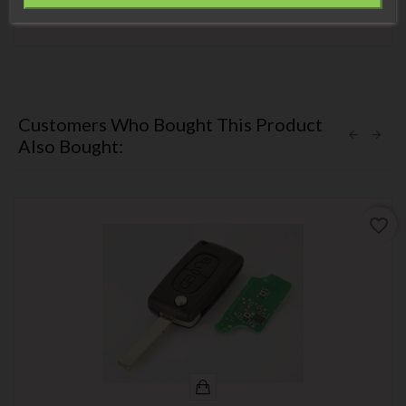
Customers Who Bought This Product
Also Bought:
favorite_border