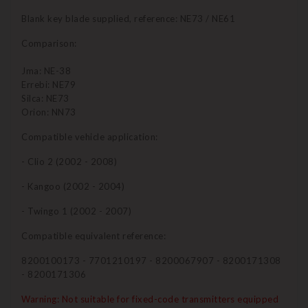
Blank key blade supplied, reference: NE73 / NE61
Comparison:
Jma: NE-38
Errebi: NE79
Silca: NE73
Orion: NN73
Compatible vehicle application:
- Clio 2 (2002 - 2008)
- Kangoo (2002 - 2004)
- Twingo 1 (2002 - 2007)
Compatible equivalent reference:
8200100173 - 7701210197 - 8200067907 - 8200171308
- 8200171306
Warning: Not suitable for fixed-code transmitters equipped