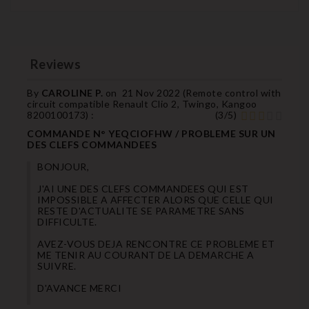
Reviews
By
CAROLINE P.
on
21 Nov 2022 (
Remote control with
circuit compatible Renault Clio 2, Twingo, Kangoo
8200100173
) :
(
3
/
5
)
COMMANDE N° YEQCIOFHW / PROBLEME SUR UN
DES CLEFS COMMANDEES
BONJOUR,
J'AI UNE DES CLEFS COMMANDEES QUI EST
IMPOSSIBLE A AFFECTER ALORS QUE CELLE QUI
RESTE D'ACTUALITE SE PARAMETRE SANS
DIFFICULTE.
AVEZ-VOUS DEJA RENCONTRE CE PROBLEME ET
ME TENIR AU COURANT DE LA DEMARCHE A
SUIVRE.
D'AVANCE MERCI