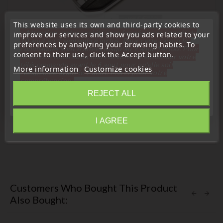
This website uses its own and third-party cookies to
« Attention, notre société sera fermée pour congés du
improve our services and show you ads related to your
10 aout au 1 septembre inclus. Pour cette raison les
preferences by analyzing your browsing habits. To
Remote Controls Transmitters
commandes sont traitées jusqu'au 7 aout
14H00. Pour
consent to their use, click the Accept button.
le service réparation nous devons réceptionner votre
Remote Key Transmitter Compatible With Peugeot Citroen
télécommande avant le 6 aout pour qu'elle soit
Expert Jumpy C3 Cactus AES
More information
Customize cookies
réexpédiée avant le 7 aout. Merci pour votre
compréhension»
Price
€28.99
REJECT ALL
Close
I AGREE
Information
Customers Who Bought This Product
Also Bought: