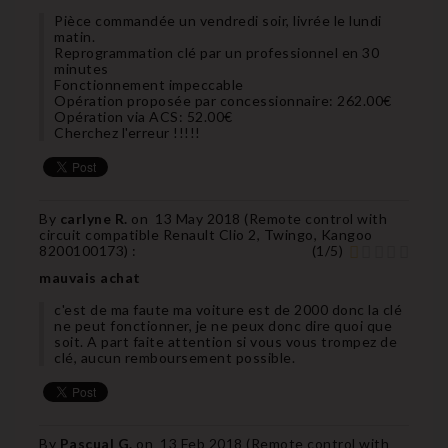
Pièce commandée un vendredi soir, livrée le lundi
matin.
Reprogrammation clé par un professionnel en 30
minutes
Fonctionnement impeccable
Opération proposée par concessionnaire: 262.00€
Opération via ACS: 52.00€
Cherchez l'erreur !!!!!
By
carlyne R.
on
13 May 2018 (
Remote control with
circuit compatible Renault Clio 2, Twingo, Kangoo
8200100173
) :
(
1
/
5
)
mauvais achat
c'est de ma faute ma voiture est de 2000 donc la clé
ne peut fonctionner, je ne peux donc dire quoi que
soit. A part faite attention si vous vous trompez de
clé, aucun remboursement possible.
By
Pascual G.
on
13 Feb 2018 (
Remote control with