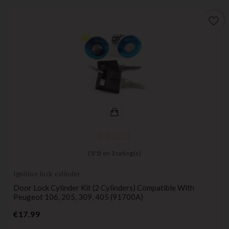
favorite_border
(
5
/
5
) on
3
rating(s)
Ignition lock cylinder
Door Lock Cylinder Kit (2 Cylinders) Compatible With
Peugeot 106, 205, 309, 405 (91700A)
Price
€17.99