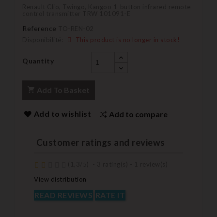
Renault Clio, Twingo, Kangoo 1-button infrared remote
control transmitter TRW 101091-E
Reference
TO-REN-02
Disponibilité:
This product is no longer in stock!
Quantity
Add To Basket
Add to wishlist
Add to compare
Customer ratings and reviews
(
1,3
/
5
)
-
3
rating(s) -
1
review(s)
View distribution
READ REVIEWS
RATE IT