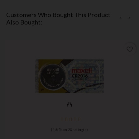
Customers Who Bought This Product
Also Bought:
favorite_border
(
4,6
/
5
) on
20
rating(s)