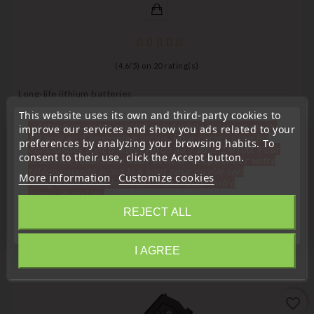
(
4,6
/
5
) on
20
rating(s)
Long-life lithium batteries
Maxell CR2016 Lithium Battery For Remote Control,
This website uses its own and third-party cookies to
Electronic Key
« Attention, notre société sera fermée pour congés du
improve our services and show you ads related to your
10 aout au 1 septembre inclus. Pour cette raison les
preferences by analyzing your browsing habits. To
Price
€0.98
commandes sont traitées jusqu'au 7 aout
14H00. Pour
consent to their use, click the Accept button.
le service réparation nous devons réceptionner votre
télécommande avant le 6 aout pour qu'elle soit
More information
Customize cookies
réexpédiée avant le 7 aout. Merci pour votre
compréhension»
REJECT ALL
Close
16 Other Products In The Same Category:
I AGREE
Information
favorite_border