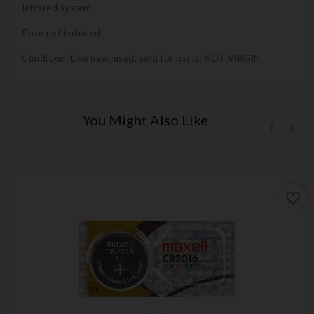
Infrared system
Case not included
Condition: Like new, used, sold for parts, NOT VIRGIN
You Might Also Like
favorite_border