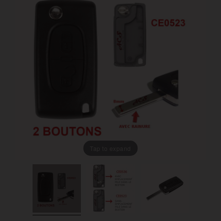
Tap to expand