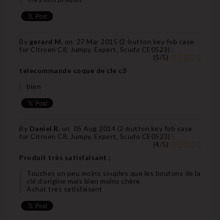
By
gerard M.
on
27 Mar 2015 (
2-button key fob case
for Citroen C8, Jumpy, Expert, Scudo CE0523
) :
(
5
/
5
)
telecommande coque de cle c3
bien
By
Daniel R.
on
05 Aug 2014 (
2-button key fob case
for Citroen C8, Jumpy, Expert, Scudo CE0523
) :
(
4
/
5
)
Produit très satisfaisant ;
Touches un peu moins souples que les boutons de la
clé d'origine mais bien moins chère
Achat très satisfaisant