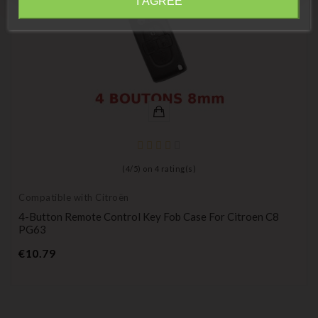
I AGREE
Information
(
4
/
5
) on
4
rating(s)
Compatible with Citroën
4-Button Remote Control Key Fob Case For Citroen C8
PG63
Price
€10.79