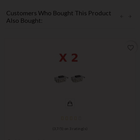
Customers Who Bought This Product
Also Bought:
favorite_border
(
3,7
/
5
) on
3
rating(s)