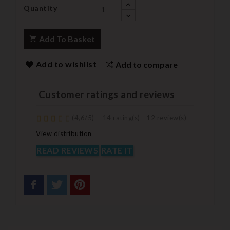
Quantity
Add To Basket
Add to wishlist
Add to compare
Customer ratings and reviews
(
4,6
/
5
)
-
14
rating(s) -
12
review(s)
View distribution
READ REVIEWS
RATE IT