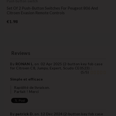
Push button switch
Set Of 2 Push-Button Switches For Peugeot 806 And
Citroen Evasion Remote Controls
Price
€1.98
Reviews
By
RONAN L.
on
02 Apr 2025 (
2-button key fob case
for Citroen C8, Jumpy, Expert, Scudo CE0523
) :
(
5
/
5
)
Simple et efficace
Rapidité de livraison.
Parfait ! Merci
By
patrick D.
on
12 Dec 2024 (
2-button key fob case