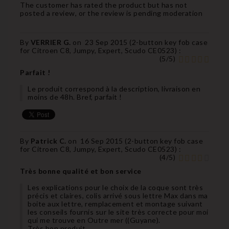
The customer has rated the product but has not
posted a review, or the review is pending moderation
By
VERRIER G.
on
23 Sep 2015 (
2-button key fob case
for Citroen C8, Jumpy, Expert, Scudo CE0523
) :
(
5
/
5
)
Parfait !
Le produit correspond à la description, livraison en
moins de 48h. Bref, parfait !
By
Patrick C.
on
16 Sep 2015 (
2-button key fob case
for Citroen C8, Jumpy, Expert, Scudo CE0523
) :
(
4
/
5
)
Très bonne qualité et bon service
Les explications pour le choix de la coque sont très
précis et claires, colis arrivé sous lettre Max dans ma
boite aux lettre, remplacement et montage suivant
les conseils fournis sur le site très correcte pour moi
qui me trouve en Outre mer ((Guyane).
Très bon produit