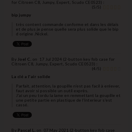
for Citroen C8, Jumpy, Expert, Scudo CE0523
) :
(
5
/
5
)
bip jumpy
très content commande conforme et dans les délais
et de plus je pense quelle sera plus solide que le bip
d origine .Nickel.
By
Joel C.
on
17 Jul 2024 (
2-button key fob case for
Citroen C8, Jumpy, Expert, Scudo CE0523
) :
(
4
/
5
)
La clé a l'air solide
Parfait, attention, la goupille n'est pas facil à enlever,
faut avoir si possible un outil exprès.
J'ai un peu tordu la lame en remmettant la goupille et
une petite partie en plastique de l'interieur s'est
cassé.
By
Pascal L.
on
07 May 2021 (
2-button key fob case