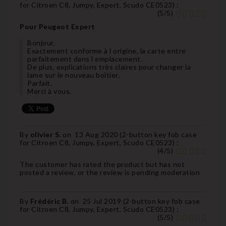
for Citroen C8, Jumpy, Expert, Scudo CE0523
) :
(
5
/
5
)
Pour Peugeot Expert
Bonjour,
Exactement conforme à l origine, la carte entre
parfaitement dans l emplacement.
De plus, explications très claires pour changer la
lame sur le nouveau boîtier.
Parfait.
Merci à vous.
By
olivier S.
on
13 Aug 2020 (
2-button key fob case
for Citroen C8, Jumpy, Expert, Scudo CE0523
) :
(
4
/
5
)
The customer has rated the product but has not
posted a review, or the review is pending moderation
By
Frédéric B.
on
25 Jul 2019 (
2-button key fob case
for Citroen C8, Jumpy, Expert, Scudo CE0523
) :
(
5
/
5
)