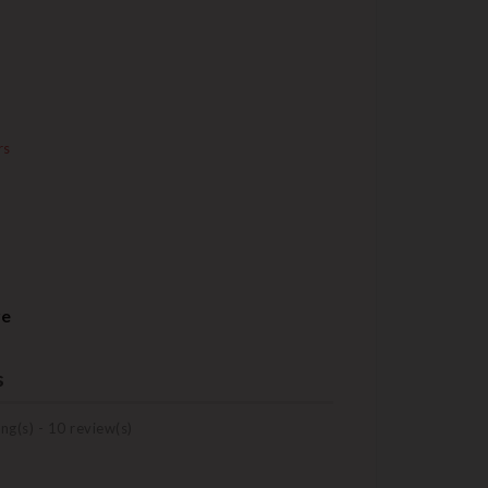
rs
re
s
ng(s) -
10
review(s)