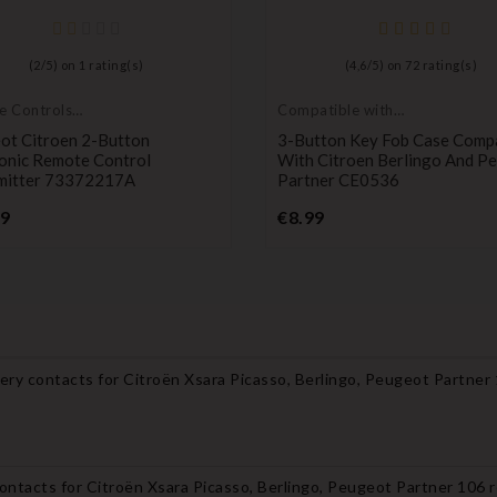
(
2
/
5
) on
1
rating(s)
(
4,6
/
5
) on
72
rating(s)
e Controls
Compatible with
itters
Citroën
ot Citroen 2-Button
3-Button Key Fob Case Compa
ronic Remote Control
With Citroen Berlingo And P
mitter 73372217A
Partner CE0536
Price
Price
99
€8.99
tery contacts for Citroën Xsara Picasso, Berlingo, Peugeot Partner
contacts for Citroën Xsara Picasso, Berlingo, Peugeot Partner 106 