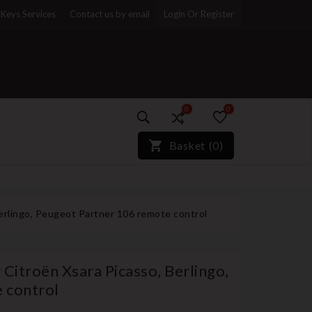
Keys Services
Contact us by email
Login Or Register
0
0
)*}
Basket
(
0
)
Berlingo, Peugeot Partner 106 remote control
 Citroën Xsara Picasso, Berlingo,
 control