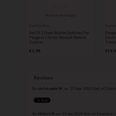
(
4,6
/
5
) on
91
rating(s)
Push button
Remot
switch
Transm
en
Set Of 2 Push-Button Switches For
Peuge
Peugeot Citroen Renault Remote
Elect
Control
Trans
Price
€1.98
€19.
Reviews
By
christophe M.
on
27 Apr 2023 (
Set of 2 bat
By
thierry B.
on
13 Jan 2020 (
Set of 2 battery 