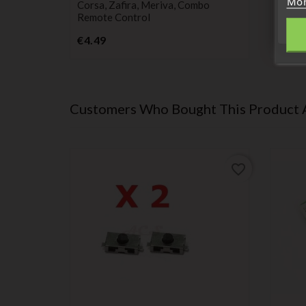
Mor
Corsa, Zafira, Meriva, Combo
Corsa,
Remote Control
Remot
Price
€4.49
€4.49
Customers Who Bought This Product 
favorite_border
favorite_border