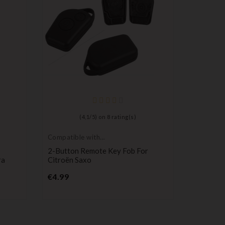
(
4,1
/
5
) on
8
rating(s)
Compatible with
Citroën
2-Button Remote Key Fob For
ra
Citroën Saxo
Price
€4.99