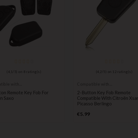
(
4,1
/
5
) on
8
rating(s)
(
4,2
/
5
) on
12
rating(s)
ible with
Compatible with
n
Citroën
ton Remote Key Fob For
2-Button Key Fob Remote
ën Saxo
Compatible With Citroën Xsa
Picasso Berlingo
Price
Price
€5.99