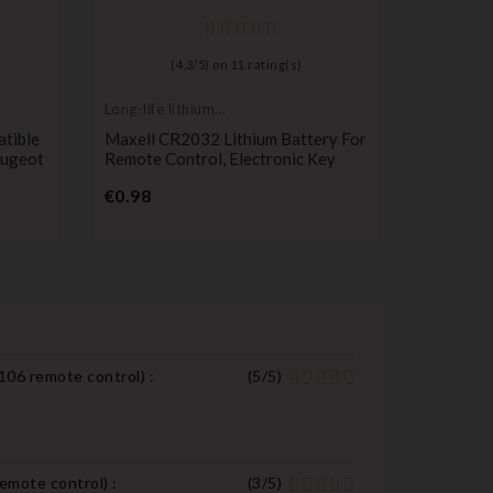
(
4,3
/
5
) on
11
rating(s)
Long-life lithium
Compatib
batteries
Citroën
tible
Maxell CR2032 Lithium Battery For
2-Button
eugeot
Remote Control, Electronic Key
Citroën 
Price
Pr
€0.98
€4.99
 106 remote control
) :
(
5
/
5
)
remote control
) :
(
3
/
5
)