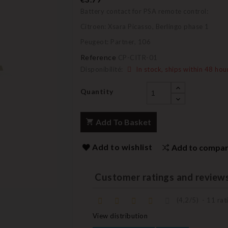
Battery contact for PSA remote control:
Citroen: Xsara Picasso, Berlingo phase 1
Peugeot: Partner, 106
Reference
CP-CITR-01
Disponibilité:
In stock, ships within 48 hou
Quantity
Add To Basket
Add to wishlist
Add to compa
Customer ratings and review
(
4,2
/
5
)
-
11
rati
View distribution