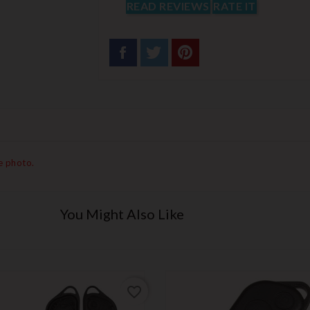
READ REVIEWS
RATE IT
e photo.
You Might Also Like
favorite_border