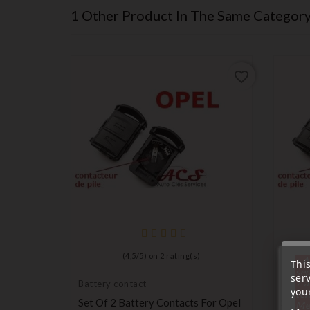
1 Other Product In The Same Category
favorite_border
(
4,5
/
5
) on
2
rating(s)
« A
Thi
sep
ser
7 a
Battery contact
Batter
your
tél
Set Of 2 Battery Contacts For Opel
Set Of
Me