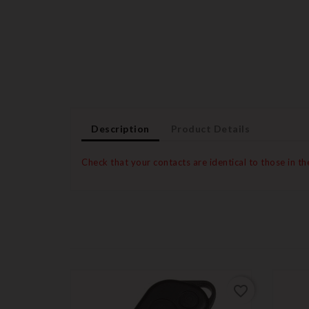
Description
Product Details
Check that your contacts are identical to those in th
favorite_border
favorite_border