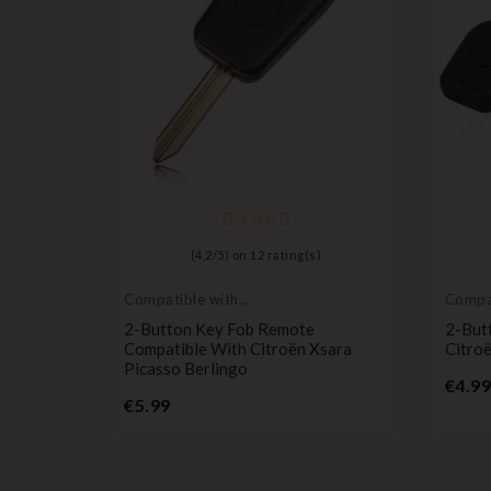
(
4,2
/
5
) on
12
rating(s)
Compatible with
Compat
Citroën
Citroë
For
2-Button Key Fob Remote
2-But
Compatible With Citroën Xsara
Citro
Picasso Berlingo
€4.99
Price
€5.99