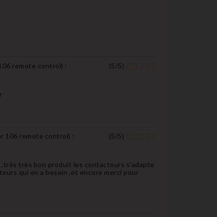
 106 remote control
) :
(
5
/
5
)
r
er 106 remote control
) :
(
5
/
5
)
 ,très très bon produit les contacteurs s'adapte
teurs qui en a besoin ,et encore merci pour