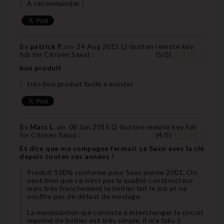
A recommander !
By
patrick P.
on
24 Aug 2015 (
2-button remote key
fob for Citroën Saxo
) :
(
5
/
5
)
bon produit
très bon produit facile a monter
By
Marc L.
on
08 Jun 2015 (
2-button remote key fob
for Citroën Saxo
) :
(
4
/
5
)
Et dire que ma compagne fermait sa Saxo avec la clé
depuis toutes ces années !
Produit 100% conforme pour Saxo année 2001. On
sent bien que ce n'est pas la qualité constructeur
mais très franchement le boîtier fait le job et ne
souffre pas de défaut de moulage.
La manipulation qui consiste à interchanger le circuit
imprimé de boîtier est très simple, il m'a fallu 5