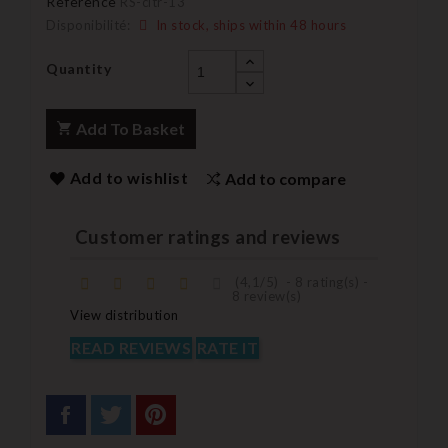
Reference
RS-citr-13
Disponibilité:
In stock, ships within 48 hours
Quantity
Add To Basket
Add to wishlist
Add to compare
Customer ratings and reviews
(
4,1
/
5
)
-
8
rating(s) -
8
review(s)
View distribution
READ REVIEWS
RATE IT