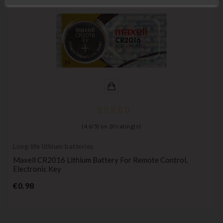
(
4,6
/
5
) on
20
rating(s)
Long-life lithium batteries
Maxell CR2016 Lithium Battery For Remote Control,
Electronic Key
Price
€0.98