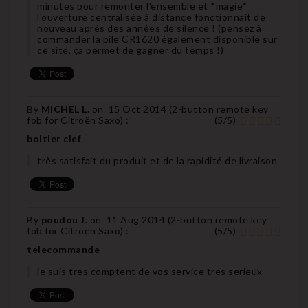
minutes pour remonter l'ensemble et *magie*
l'ouverture centralisée à distance fonctionnait de
nouveau après des années de silence ! (pensez à
commander la pile CR1620 également disponible sur
ce site, ça permet de gagner du temps !)
By
MICHEL L.
on
15 Oct 2014 (
2-button remote key
fob for Citroën Saxo
) :
(
5
/
5
)
boitier clef
très satisfait du produit et de la rapidité de livraison
By
poudou J.
on
11 Aug 2014 (
2-button remote key
fob for Citroën Saxo
) :
(
5
/
5
)
telecommande
je suis tres comptent de vos service tres serieux