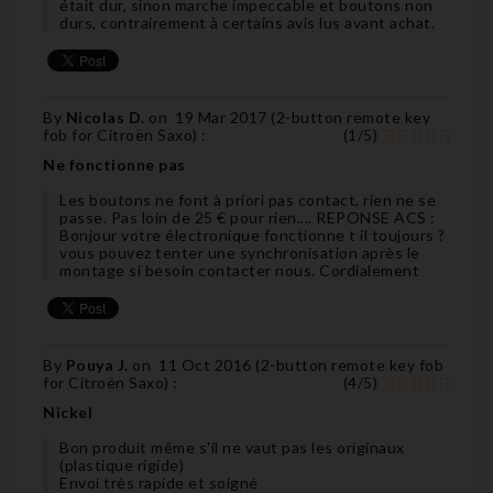
était dur, sinon marche impeccable et boutons non
durs, contrairement à certains avis lus avant achat.
By
Nicolas D.
on
19 Mar 2017 (
2-button remote key
fob for Citroën Saxo
) :
(
1
/
5
)
Ne fonctionne pas
Les boutons ne font à priori pas contact, rien ne se
passe. Pas loin de 25 € pour rien.... REPONSE ACS :
Bonjour votre électronique fonctionne t il toujours ?
vous pouvez tenter une synchronisation après le
montage si besoin contacter nous. Cordialement
By
Pouya J.
on
11 Oct 2016 (
2-button remote key fob
for Citroën Saxo
) :
(
4
/
5
)
Nickel
Bon produit même s'il ne vaut pas les originaux
(plastique rigide)
Envoi très rapide et soigné