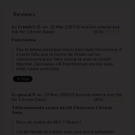
Reviews
By
Frédéric D.
on
22 Mar 2023 (
2-button remote key
fob for Citroën Saxo
) :
(
5
/
5
)
Fonctionne
Pas le même plastique moins bien mais fonctionne, il
a juste fallu que je mette de l'étain sur les
connecteurs pour faire contacte avec le circuit
imprimé, l'ancienne clé fonctionnait encore mais
était toute scotchée
By
pascal P.
on
23 Nov 2020 (
2-button remote key fob
for Citroën Saxo
) :
(
4
/
5
)
Télécommande coque de clé 2 boutons Citroën
Saxo
Reçu en moins de 48 h !! Bravo !
J'ai dû fermer le boîtier avec une pince tellement