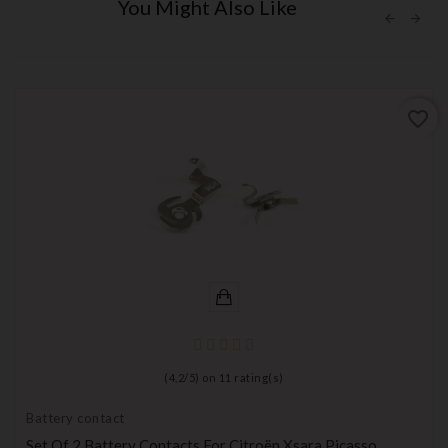
You Might Also Like
favorite_border
(
4,2
/
5
) on
11
rating(s)
Battery contact
Set Of 2 Battery Contacts For Citroën Xsara Picasso,