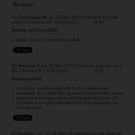
Reviews
By
Dominique M.
on
06 Dec 2025 (
3-button key fob
case for Citroen C4, C6 CE0523
) :
(
5
/
5
)
Boitier clé C4 ce0523
Délai, Qualité, Impeccable MERCI
By
Mathias C.
on
05 Nov 2025 (
3-button key fob case
for Citroen C4, C6 CE0523
) :
(
5
/
5
)
Bonne qualité
Le boîtier semble qualitatif, facile à démonter/
remonter, le toucher des boutons est bon bien qu'un
peu plus ferme que sur la clé d'origine (Citroën C4).
La matière est globalement faite d'un plastique un
peu plus dur.
By
Pascal L.
on
14 Jul 2025 (
3-button key fob case for