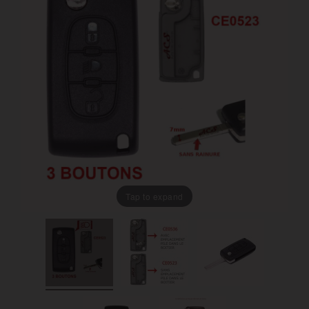
Tap to expand