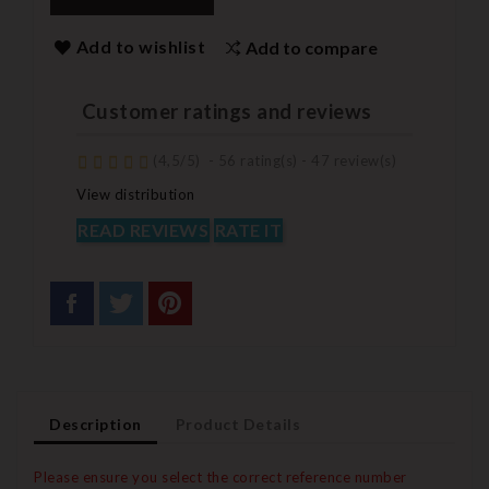
Add to wishlist
Add to compare
Customer ratings and reviews
(
4,5
/
5
)
-
56
rating(s) -
47
review(s)
View distribution
READ REVIEWS
RATE IT
Description
Product Details
Please ensure you select the correct reference number