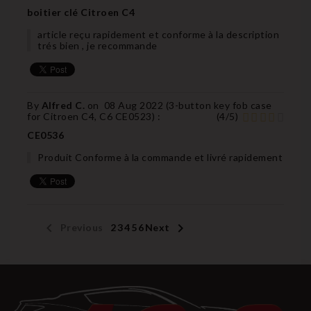
boitier clé Citroen C4
article reçu rapidement et conforme à la description
trés bien , je recommande
By
Alfred C.
on
08 Aug 2022 (
3-button key fob case
for Citroen C4, C6 CE0523
) :
(
4
/
5
)
CE0536
Produit Conforme à la commande et livré rapidement


Previous
1
2
3
4
5
6
Next