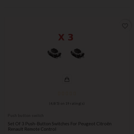
favorite_border
(
4,8
/
5
) on
19
rating(s)
Push button switch
Set Of 3 Push-Button Switches For Peugeot Citroën
Renault Remote Control