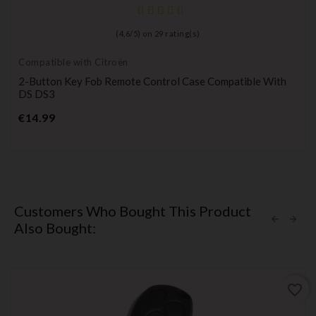
(
4,6
/
5
) on
29
rating(s)
Compatible with Citroën
2-Button Key Fob Remote Control Case Compatible With
DS DS3
Price
€14.99
Customers Who Bought This Product
Also Bought:
favorite_border