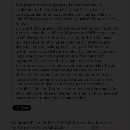
Pas grand chose à signaler, le colis est arrivé
rapidement, le contenu était conforme. La clé
correspondait bien au modèle commandé, elle m'a
l'air d'être presque de la même qualité d'une clé PSA
neuve.
Un point d'attention toutefois, le tenon en métal qui
tient la lame de la clé est légèrement différent: sur
la clé d'origine, c'est une sorte de petit tube, mais
qui n'est pas joint (un peu comme s'il était coupé
dans le sens de la longueur), ce qui lui donne un
effet ressort, ainsi il rentre plus facilement puisque
l'épaisseur peut changer, et une fois dans son
logement il se détend et la lame est en place.
Ici le tenon est acier plein, dur à insérer si les trous
ne sont pas parfaitement alignés (ce qui est
difficile). En tapant un peu trop fort pour le forcer,
j'ai cassé le logement en plastique de la charnière.
Heureusement, j'ai vu la chose pas trop tard, j'ai
réutilisé l'ancien tenon, et une fois les deux moitiés
de la clé assemblées, le logement de la charnière est
maintenu est place par compression.
By
daniel F.
on
02 Dec 2022 (
3-button key fob case
for Citroen C4, C6 CE0523
) :
(
5
/
5
)