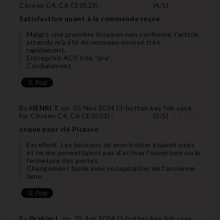
Citroen C4, C6 CE0523
) :
(
4
/
5
)
Satisfaction quant à la commande reçue
Malgré une première livraison non conforme, l'article
attendu m'a été de nouveau envoyé très
rapidement.
Entreprise ACS très "pro".
Cordialement
By
HENRI T.
on
05 Nov 2024 (
3-button key fob case
for Citroen C4, C6 CE0523
) :
(
5
/
5
)
coque pour clé Picasso
Excellent. Les boutons de mon boitier étaient usés
et ne me permettaient pas d'activer l'ouverture ou la
fermeture des portes.
Changement facile avec récupération de l'ancienne
lame.
By
Brahim L.
on
25 Apr 2024 (
3-button key fob case