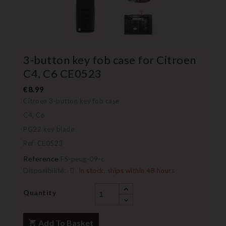
3-button key fob case for Citroen
C4, C6 CE0523
€8.99
Citroen 3-button key fob case
C4, C6
PG22 key blade
Ref: CE0523
Reference
FS-peug-09-c
Disponibilité:
In stock, ships within 48 hours
Quantity
Add To Basket