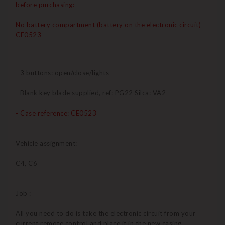
before purchasing:
No battery compartment (battery on the electronic circuit)
CE0523
- 3 buttons: open/close/lights
- Blank key blade supplied, ref: PG22 Silca: VA2
- Case reference: CE0523
Vehicle assignment:
C4, C6
Job :
All you need to do is take the electronic circuit from your
current remote control and place it in the new casing.