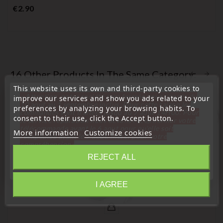
Price
€2.90
16 Other Products In The Same Category:
This website uses its own and third-party cookies to
« Attention, notre société sera fermée pour congés du
improve our services and show you ads related to your
10 aout au 1 septembre inclus. Pour cette raison les
preferences by analyzing your browsing habits. To
commandes sont traitées jusqu'au 7 aout
14H00. Pour
favorite_border
consent to their use, click the Accept button.
le service réparation nous devons réceptionner votre
télécommande avant le 6 aout pour qu'elle soit
More information
Customize cookies
réexpédiée avant le 7 aout. Merci pour votre
compréhension»
REJECT ALL
Close
I AGREE
Information